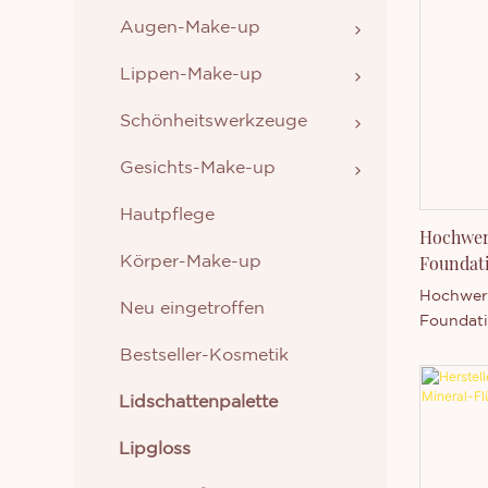
Augen-Make-up
Lippen-Make-up
Schönheitswerkzeuge
Gesichts-Make-up
Hautpflege
Hochwert
Foundati
Körper-Make-up
Label & 
Hochwert
Neu eingetroffen
Foundati
und hoher
Bestseller-Kosmetik
individu
Anpassun
Lidschattenpalette
Lipgloss