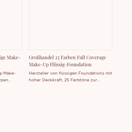
und in 12
 gesamte
ll bis
r alle
fassende
ind
,
sige Make-
Großhandel 25 Farben Full Coverage
Make-Up Flüssig-Foundation
reits ab
ig-Make-
Hersteller von flüssigen Foundations mit
ypen
hoher Deckkraft, 25 Farbtöne zur
Auswahl, Eigenmarkenprodukte und
individuell anpassbare Eigenmarken, um
all Ihren Anforderungen gerecht zu
werden.