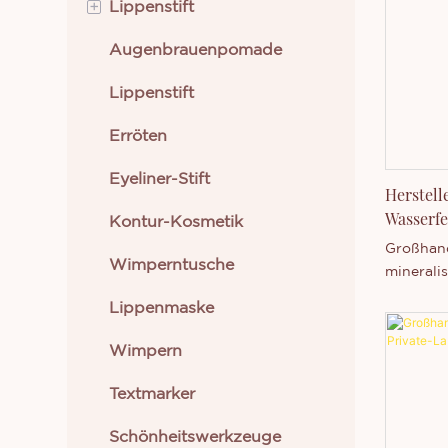
+
Lippenstift
Augenbrauenpomade
Creme-Lippenstift
Lippenstift
Flüssiger Lippenstift
Erröten
Eyeliner-Stift
Herstell
Wasserf
Kontur-Kosmetik
Up
Großhand
Wimperntusche
mineralis
ohne Log
Lippenmaske
kostenlo
Wimpern
Textmarker
Schönheitswerkzeuge