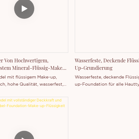
ml-Quadratglasflasche aus
transparentem Glas verpackt 
Farbtönen erhältlich, die das
Spektrum an Hauttönen von he
dunkel abdecken und somit fü
Hauttypen geeignet sind. Um
Private-Label-Anpassungen s
möglich, inklusive Logodruck
er Von Hochwertigem,
Wasserfeste, Deckende Flüs
Formelanpassung und
estem Mineral-Flüssig-Make-
Up-Grundierung
Verpackungsdesign.
Mindestbestellmengen sind be
el mit flüssigem Make-up,
Wasserfeste, deckende Flüss
50 Stück möglich.
ch, hohe Qualität, wasserfest,
up-Foundation für alle Hautt
o, Eigenmarkenverpackung,
(Eigenmarke)
ses Logo-Design.