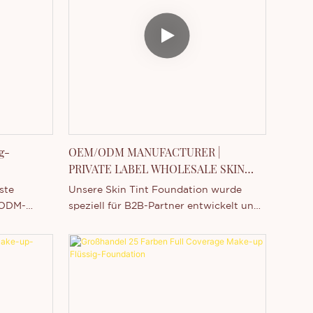
g-
OEM/ODM MANUFACTURER |
PRIVATE LABEL WHOLESALE SKIN
TINT FOUNDATION
ste
Unsere Skin Tint Foundation wurde
/ODM-
speziell für B2B-Partner entwickelt und
kombiniert eine federleichte, flüssige
vielfältige
Textur mit mineralischen, nicht
tend,
komedogenen Inhaltsstoffen.
t als
 hellt den
n einer 15-