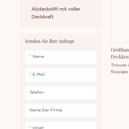
Abdeckstift mit voller
Deckkraft
Senden Sie Ihre Anfrage
Großhand
Deckkraf
Name
Foundat
Thincen 
flüssiges
E-Mail
Deckkraf
Guangdon
Produkti
Telefon
wettbew
Technolo
Name Der Firma
Thincen T
Lage, eig
Produktp
Inhalt