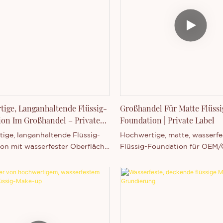
ige, Langanhaltende Flüssig-
Großhandel Für Matte Flüssi
on Im Großhandel – Private
Foundation | Private Label
Individualisierung
ige, langanhaltende Flüssig-
Hochwertige, matte, wasserfe
on mit wasserfester Oberfläche
Flüssig-Foundation für OEM
 Deckkraft. Private Label,
Eigenmarken. Die milde und
eller Logodruck und OEM/ODM-
langanhaltende Formel bietet 
g möglich.
Funktionen: Sie ist langanhal
wasser- und schweißfest, wirk
Weichzeichner-Concealer und
Hautton auf. Das Produkt ist i