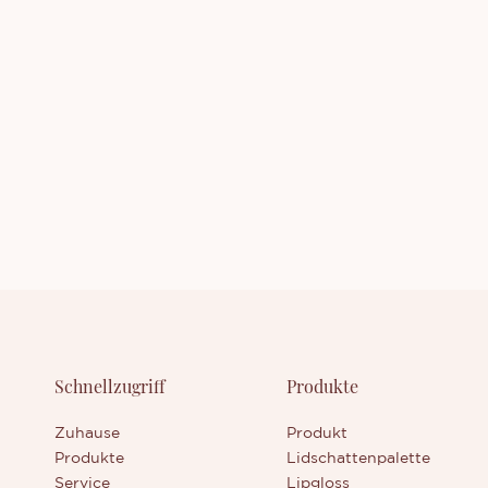
len. Kontaktieren Sie uns
enn Sie an unseren Neuheiten
ert sind oder mehr über unser
men erfahren möchten.
Schnellzugriff
Produkte
Zuhause
Produkt
Produkte
Lidschattenpalette
Service
Lipgloss