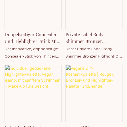
Doppelseitiger Concealer-
Private Label Body
Und Highlighter-Stick Mit
Shimmer Bronzer
Pinsel | Thincen
Highlighter Oil | Thincen
Der innovative, doppelseitige
Unser Private Label Body
Concealer-Stick von Thincen
Shimmer Bronzer Highlight Oil
mit integriertem, weichem
wurde entwickelt, um die Haut
Verblendpinsel ist ein
zum Strahlen zu bringen und
vielseitiges Make-up-Produkt,
sie gleichzeitig intensiv mit
das weltweit von Private-
Feuchtigkeit zu versorgen. Die
Label-Kosmetikmarken
leichte Formel kombiniert
verwendet wird. Die 2-in-1-
leuchtende Schimmerpigmente
Doppelkopf-Formel vereint
mit pflegenden Ölen für einen
deckenden Concealer und
gesund aussehenden,
Kontur-Highlighter-Creme. Der
strahlenden Teint ohne fettigen