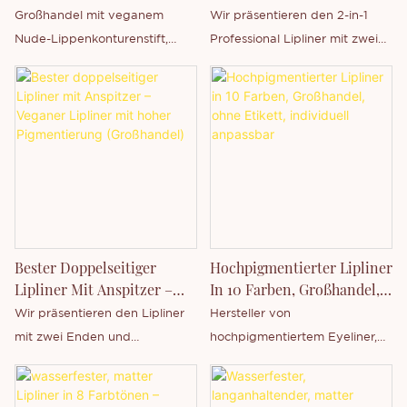
Individuell Anpassbar -
Lippenkonturenstift
Großhandel mit veganem
Wir präsentieren den 2-in-1
Thincen
Nude-Lippenkonturenstift,
Professional Lipliner mit zwei
Lippenkonturenstift in
Enden und integriertem Pinsel
individuellen Farben,
von Thincen, einem führenden
individuelle Logo-Gestaltung
Kosmetikhersteller aus
von
Guangdong, China. Dieser
Eigenmarkenverpackungen.
MSDS-zertifizierte, vegane
Lipliner vereint
hochpigmentierte Farbe mit
einem integrierten Pinsel für
präzises Auftragen und ein
Bester Doppelseitiger
Hochpigmentierter Lipliner
natürliches, gepflegtes Lippen-
Lipliner Mit Anspitzer –
In 10 Farben, Großhandel,
Make-up. Er eignet sich ideal
Veganer Lipliner Mit Hoher
Ohne Etikett, Individuell
Wir präsentieren den Lipliner
Hersteller von
für Großhandels- und Private-
Pigmentierung
Anpassbar
mit zwei Enden und
hochpigmentiertem Eyeliner,
Label-Partnerschaften und ist
(Großhandel)
integriertem Anspitzer von
10 Farben erhältlich, Private
perfekt für Beauty-Marken, die
Thincen, einem führenden
Label Großhandel, Private
ein vielseitiges, hochwertiges