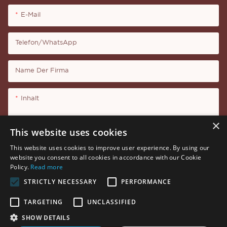
E-Mail
Telefon/WhatsApp
Name Der Firma
Inhalt
×
This website uses cookies
This website uses cookies to improve user experience. By using our
website you consent to all cookies in accordance with our Cookie
Senden Sie Jetzt Anfrage
Policy.
Read more
STRICTLY NECESSARY
PERFORMANCE
TARGETING
UNCLASSIFIED
SHOW DETAILS
Copyright © 2026 Shenzhen Thincen Technology Co., Ltd. -