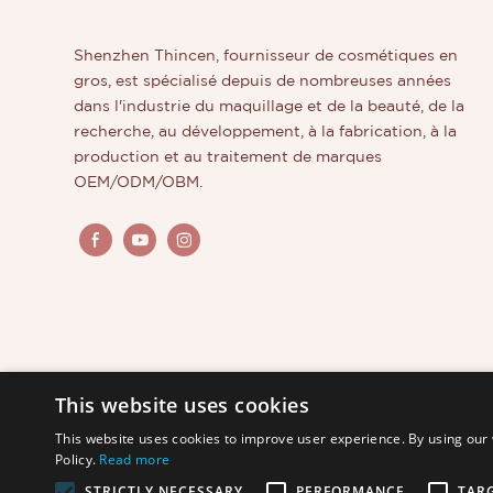
Shenzhen Thincen, fournisseur de cosmétiques en
gros, est spécialisé depuis de nombreuses années
dans l'industrie du maquillage et de la beauté, de la
recherche, au développement, à la fabrication, à la
production et au traitement de marques
OEM/ODM/OBM.
This website uses cookies
This website uses cookies to improve user experience. By using our 
Policy.
Read more
STRICTLY NECESSARY
PERFORMANCE
TAR