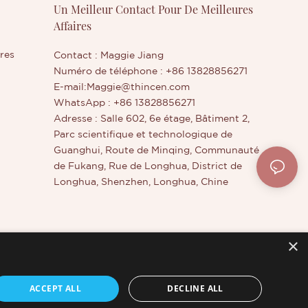
Un Meilleur Contact Pour De Meilleures
Affaires
res
Contact : Maggie Jiang
Numéro de téléphone : +86 13828856271
E-mail:
Maggie@thincen.com
WhatsApp : +86 13828856271
Adresse : Salle 602, 6e étage, Bâtiment 2,
Parc scientifique et technologique de
Guanghui, Route de Minqing, Communauté
de Fukang, Rue de Longhua, District de
Longhua, Shenzhen, Longhua, Chine
×
otale
ACCEPT ALL
DECLINE ALL