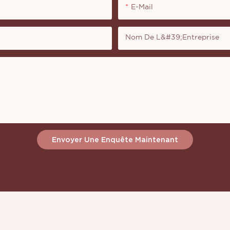
E-Mail
Nom De L&#39;entreprise
Envoyer Une Enquête Maintenant