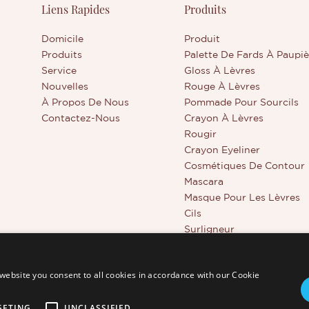
Liens Rapides
Produits
Domicile
Produit
Produits
Palette De Fards À Paupiè
Service
Gloss À Lèvres
Nouvelles
Rouge À Lèvres
À Propos De Nous
Pommade Pour Sourcils
Contactez-Nous
Crayon À Lèvres
Rougir
Crayon Eyeliner
Cosmétiques De Contour
Mascara
Masque Pour Les Lèvres
Cils
Surligneur
Outils De Beauté
Correcteur À Couvrance T
website you consent to all cookies in accordance with our Cookie
GETING
UNCLASSIFIED