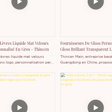
 OEM / ODM
offrent une couleur intense, 
hydratation longue durée, un
résistance à l'eau et aux tache
qu'un confort optimal et une 
légère, pour des lèvres glamo
toutes circonstances.
Lèvres Liquide Mat Velours
Fournisseurs De Gloss Person
onnalisé En Gros - Thincen
Gloss Brillant Transparent 
Tenue, Végan Et Scintillant
èvres liquide mat velours
Thincen Main, entreprise basé
ans logo, personnalisation par
Guangdong en Chine, propose
rivée possible.
à lèvres vegan longue tenue,
transparents et brillants. Fort
capacité de production impor
son expertise technologique
Thincen Technology Co., Ltd. 
mesure de développer et de f
une large gamme de produits.
pas à nous contacter si vous 