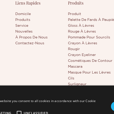
Liens Rapides
Produits
 pour les marques de beauté
gros et de marques privées, 
nt proposer un soin des lèvres
aux marques de beauté de cr
et de haute qualité,
produit signature multi-usag
Domicile
Produit
isable.
personnalisable.
Produits
Palette De Fards À Paupiè
Service
Gloss À Lèvres
Nouvelles
Rouge À Lèvres
À Propos De Nous
Pommade Pour Sourcils
Contactez-Nous
Crayon À Lèvres
Rougir
Crayon Eyeliner
Cosmétiques De Contour
Mascara
Masque Pour Les Lèvres
Cils
Surligneur
Outils De Beauté
Correcteur À Couvrance T
website you consent to all cookies in accordance with our Cookie
GETING
UNCLASSIFIED