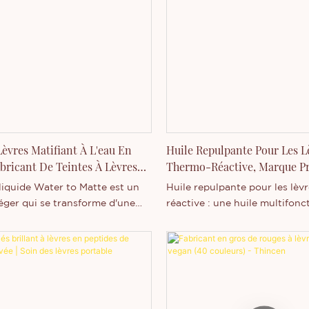
Lèvres Matifiant À L'eau En
Huile Repulpante Pour Les L
abricant De Teintes À Lèvres
Thermo-Réactive, Marque Pr
Tenue Sous Marque Privée
Personnalisée
liquide Water to Matte est un
Huile repulpante pour les lèv
éger qui se transforme d'une
réactive : une huile multifonc
raîche à base d'eau en un fini
qui offre des effets visuels d
rtable après application.
une hydratation intense et u
ement aux rouges à lèvres mats
repulpé grâce aux variations 
s qui peuvent être épais ou
température. Notre huile rep
nts, sa formule innovante crée
pour les lèvres thermo-réacti
mat flouté tout en laissant les
disponible en gros, est un pro