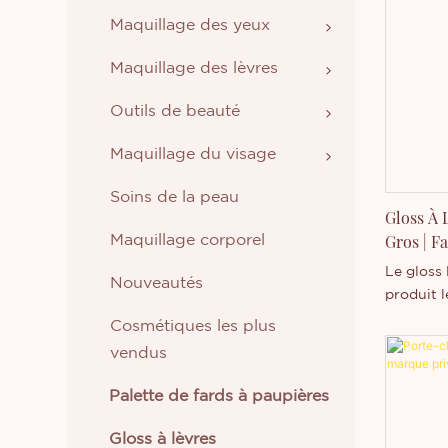
Maquillage des yeux
Maquillage des lèvres
Outils de beauté
Maquillage du visage
Soins de la peau
Gloss À 
Gros | F
Maquillage corporel
Longue 
Le gloss 
Nouveautés
produit l
texture f
Cosmétiques les plus
mat confo
vendus
Contrair
classique
Palette de fards à paupières
dessécha
un effet 
Gloss à lèvres