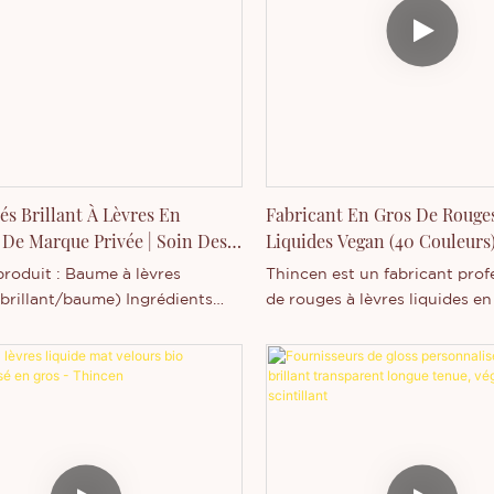
uces et respirantes.
d'exception conçu pour les
consommateurs modernes et 
marques de beauté en pleine 
qui recherchent des solutions
marque privée, de personnalis
d'impression de logo et des 
élevées.
és Brillant À Lèvres En
Fabricant En Gros De Rouge
 De Marque Privée | Soin Des
Liquides Vegan (40 Couleurs)
ortable
Thincen
produit : Baume à lèvres
Thincen est un fabricant prof
(brillant/baume) Ingrédients
de rouges à lèvres liquides en
ptides + Vitamine E Texture :
proposant 40 teintes différen
 collante Fini : Brillant,
s'adapter à toutes les carnati
t Type de tube : Tube souple
toutes les occasions. Ses for
u de suspension
véganes, sans ingrédients d'o
lisation : ✔ Logo ✔ Formule ✔
animale ni tests sur les anima
e ✔ Design Modèle
plus douces pour la peau et
al : Vente en gros / Marque
respectueuses de l'environnem