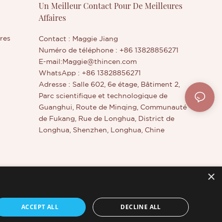
Un Meilleur Contact Pour De Meilleures
permettant
Affaires
éer un
es
res
Contact : Maggie Jiang
Numéro de téléphone : +86 13828856271
E-mail:
Maggie@thincen.com
WhatsApp : +86 13828856271
Adresse : Salle 602, 6e étage, Bâtiment 2,
Parc scientifique et technologique de
Guanghui, Route de Minqing, Communauté
de Fukang, Rue de Longhua, District de
Longhua, Shenzhen, Longhua, Chine
×
otale
ACCEPT ALL
DECLINE ALL