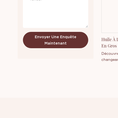
Envoyer Une Enquête
Huile À 
Maintenant
En Gros 
Les Lèvr
Découvrez
changean
fabrican
Guangdon
végane, 
technolo
sensible 
une hydra
brillante
la vente 
marque bl