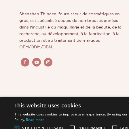
parfaite
souhaita
Shenzhen Thincen, fournisseur de cosmétiques en
innovant 
gros, est spécialisé depuis de nombreuses années
personnal
dans l'industrie du maquillage et de la beauté, de la
recherche, au développement, à la fabrication, à la
production et au traitement de marques
OEM/ODM/OBM.
This website uses cookies
This website uses cookies to improve user experience. By using our 
Policy.
Read more
STRICTLY NECESSARY
PERFORMANCE
TAR