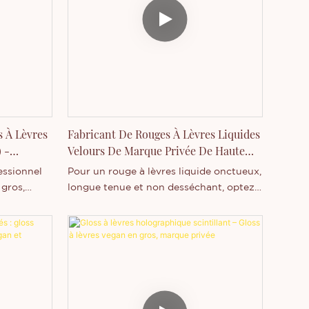
gros et les marques privées.
les
croissance
 de
ation,
marges
s À Lèvres
Fabricant De Rouges À Lèvres Liquides
 -
Velours De Marque Privée De Haute
Qualité - Thincen
essionnel
Pour un rouge à lèvres liquide onctueux,
 gros,
longue tenue et non desséchant, optez
tes pour
pour notre rouge à lèvres liquide velours
ons et
de haute qualité, disponible en marque
mules
blanche. Fabricant professionnel de
rigine
cosmétiques en marque blanche depuis
ux, sont
plus de 10 ans et doté d'équipements de
pointe, nous vous proposons un large
ent. Elles
choix.