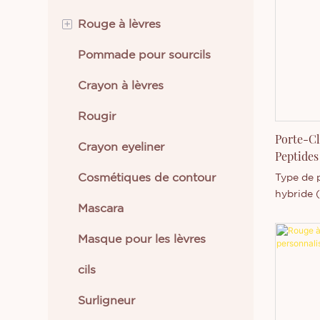
lèvres do
+
Rouge à lèvres
Pommade pour sourcils
Rouge à lèvres crème
Crayon à lèvres
Rouge à lèvres liquide
Rougir
Porte-Cl
Crayon eyeliner
Peptides
Lèvres P
Cosmétiques de contour
Type de 
hybride 
Mascara
clés : Pe
Lisse, non
Masque pour les lèvres
hydratan
avec tro
cils
Personna
Emballag
Surligneur
commerci