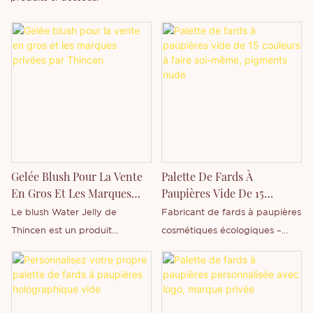
Gelée Blush Pour La Vente
Palette De Fards À
En Gros Et Les Marques
Paupières Vide De 15
Privées Par Thincen
Couleurs À Faire Soi-
Le blush Water Jelly de
Fabricant de fards à paupières
Même, Pigments Nude
Thincen est un produit
cosmétiques écologiques –
tendance et léger qui offre un
Thincen Group. Nos principaux
teint frais et éclatant grâce à
produits incluent : rouges à
sa texture gelée douce. Sa
lèvres, gloss, crayons à lèvres,
formule unique à base d'eau
palettes de fards à paupières,