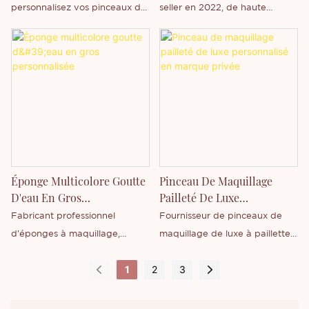
personnalisez vos pinceaux de
seller en 2022, de haute
êtes intéressé par notre
maquillage et bénéficiez d'une
qualité, sans latex et fiable ; la
nouveau produit « Autres outils
personnalisation des coffrets
boîte permet la
de maquillage » ou si vous
de pinceaux de maquillage
personnalisation avec une
souhaitez en savoir plus sur
blancs de luxe de 8 ou 16
marque privée.
notre entreprise.
pièces.
Éponge Multicolore Goutte
Pinceau De Maquillage
D'eau En Gros
Pailleté De Luxe
Personnalisée
Personnalisé En Marque
Fabricant professionnel
Fournisseur de pinceaux de
Privée
d'éponges à maquillage,
maquillage de luxe à paillettes,
design en forme de goutte,
pinceaux de maquillage
1
2
3
éponge multicolore en option,
personnalisés sous marque
vente en gros sous notre
privée
propre marque,