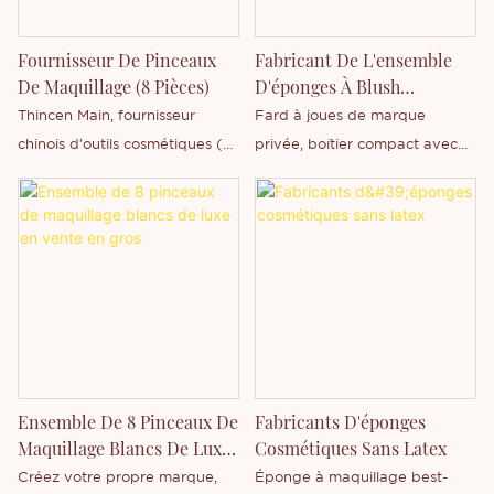
animaux offrent une précision
et une polyvalence
Fournisseur De Pinceaux
Fabricant De L'ensemble
exceptionnelles.
De Maquillage (8 Pièces)
D'éponges À Blush
Individuelles Avec Miroir
Thincen Main, fournisseur
Fard à joues de marque
De Marque Privée
chinois d'outils cosmétiques (8
privée, boîtier compact avec
pinceaux de maquillage) sous
éponge miroir, aspect et
marque privée, est basé à
emballage compatibles avec la
Guangdong, en Chine. Grâce à
personnalisation de marque
notre importante capacité de
privée.
production et à notre expertise
technologique, Shenzhen
Thincen Technology Co., Ltd.
est en mesure de développer
et de fabriquer de manière
Ensemble De 8 Pinceaux De
Fabricants D'éponges
indépendante une large
Maquillage Blancs De Luxe
Cosmétiques Sans Latex
gamme de produits. N'hésitez
En Vente En Gros
Créez votre propre marque,
Éponge à maquillage best-
pas à nous contacter si vous