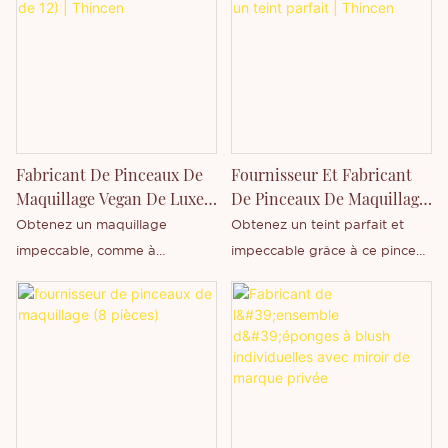
Renseignez-vous dès
performant. Leurs poils
aujourd'hui sur notre gamme
synthétiques doux garantissent
complète de pinceaux et
une application impeccable et
d'accessoires de maquillage
uniforme à chaque utilisation.
haut de gamme !
Renseignez-vous dès
aujourd'hui !
Fabricant De Pinceaux De
Fournisseur Et Fabricant
Maquillage Vegan De Luxe
De Pinceaux De Maquillage
(lot De 12) | Thincen
Pour Un Teint Parfait |
Obtenez un maquillage
Obtenez un teint parfait et
Thincen
impeccable, comme à
impeccable grâce à ce pinceau
l'aérographe, grâce à ce set de
à fond de teint indispensable.
pinceaux professionnels haut
Polyvalent, il convient à tous
de gamme. Fabriqués avec
vos produits de maquillage.
des poils synthétiques de
Découvrez dès aujourd'hui
qualité supérieure et des
notre gamme complète de
manches en bois élégants, ces
pinceaux et d'accessoires de
pinceaux non testés sur les
maquillage professionnels !