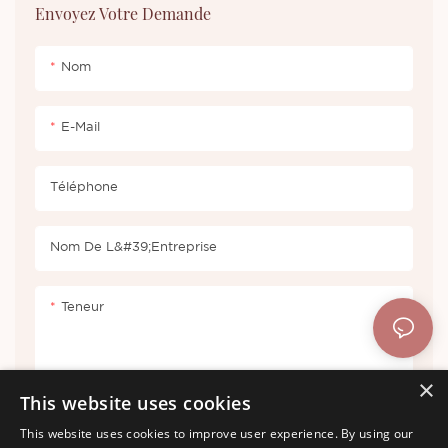
Envoyez Votre Demande
personnalisation de marque
privée.
Nom
E-Mail
Téléphone
Nom De L&#39;entreprise
Teneur
×
This website uses cookies
This website uses cookies to improve user experience. By using our
Envoyer Une Enquête Maintenant