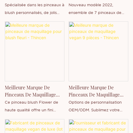
Sur Mesure
Manche Transparent
Spécialisée dans les pinceaux à
Nouveau modèle 2022,
blush personnalisés, de jolis
ensemble de 7 pinceaux de
roses, en poils synthétiques
maquillage de haute qualité,
végétaliens personnalisables à
utilisables pour le visage et les
votre marque privée.
lèvres, manche jaune
transparent, haute qualité.
Meilleure Marque De
Meilleure Marque De
Pinceaux De Maquillage
Pinceaux De Maquillage
Pour Blush Fleuri - Thincen
Vegan 9 Pièces - Thincen
Ce pinceau blush Flower de
Options de personnalisation
haute qualité offre un fini
OEM/ODM. Sublimez votre
maquillage impeccable,
maquillage avec ce set de
comme à l'aérographe.
pinceaux tendance et