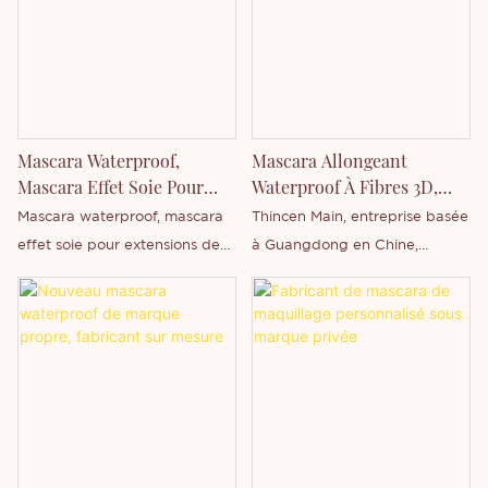
Mascara Waterproof,
Mascara Allongeant
Mascara Effet Soie Pour
Waterproof À Fibres 3D,
Extensions De Cils
Style Tendance, En Vente
Mascara waterproof, mascara
Thincen Main, entreprise basée
En Gros
effet soie pour extensions de
à Guangdong en Chine,
cils
propose en gros un mascara
allongeant waterproof à fibres
3D, idéal pour les cils tendance.
Forte de sa capacité de
production importante et de
son expertise technologique,
Shenzhen Thincen Technology
Co., Ltd. est en mesure de