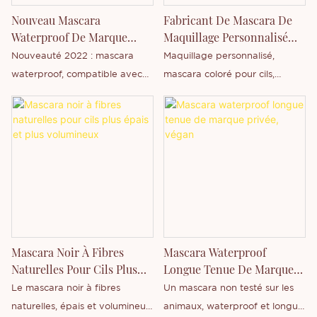
développer et de fabriquer de
Nouveau Mascara
Fabricant De Mascara De
manière indépendante une
Waterproof De Marque
Maquillage Personnalisé
large gamme de produits.
Propre, Fabricant Sur
Sous Marque Privée
Nouveauté 2022 : mascara
Maquillage personnalisé,
N'hésitez pas à nous contacter
Mesure
waterproof, compatible avec
mascara coloré pour cils,
si vous êtes intéressé par notre
les marques privées, vente en
mascara de marque privée,
nouveau mascara ou si vous
gros de mascara en marque
mascara Thincen
souhaitez en savoir plus sur
blanche
notre entreprise.
Mascara Noir À Fibres
Mascara Waterproof
Naturelles Pour Cils Plus
Longue Tenue De Marque
Épais Et Plus Volumineux
Privée, Végan
Le mascara noir à fibres
Un mascara non testé sur les
naturelles, épais et volumineux,
animaux, waterproof et longue