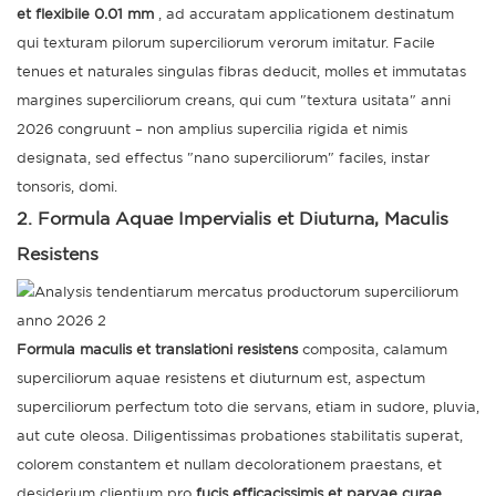
et flexibile 0.01 mm
, ad accuratam applicationem destinatum
qui texturam pilorum superciliorum verorum imitatur. Facile
tenues et naturales singulas fibras deducit, molles et immutatas
margines superciliorum creans, qui cum "textura usitata" anni
2026 congruunt – non amplius supercilia rigida et nimis
designata, sed effectus "nano superciliorum" faciles, instar
tonsoris, domi.
2. Formula Aquae Impervialis et Diuturna, Maculis
Resistens
Formula maculis et translationi resistens
composita, calamum
superciliorum aquae resistens et diuturnum est, aspectum
superciliorum perfectum toto die servans, etiam in sudore, pluvia,
aut cute oleosa. Diligentissimas probationes stabilitatis superat,
colorem constantem et nullam decolorationem praestans, et
desiderium clientium pro
fucis efficacissimis et parvae curae