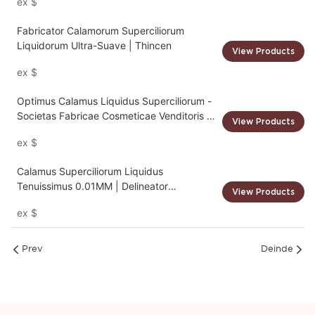
ex
$
Fabricator Calamorum Superciliorum
Liquidorum Ultra-Suave | Thincen
View Products
ex
$
Optimus Calamus Liquidus Superciliorum -
Societas Fabricae Cosmeticae Venditoris -
View Products
Thincen
ex
$
Calamus Superciliorum Liquidus
Tenuissimus 0.01MM | Delineator
View Products
Superciliorum Aquaticus Privatae
ex
$
Inscriptionis
Prev
Deinde