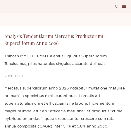
Analysis Tendentiarum Mercatus Productorum 
Superciliorum Anno 2026
Thincen MM01 0.01MM Calamus Liquidus Superciliorum
Tenuissimus, pilos naturales singulos accurate delineat.
2026-03-16
Mercatus superciliorum anno 2026 notabitur mutatione "naturae
primum" a speciebus nimis curantibus et ornatis ad
supernaturalismum et efficaciam sine labore. Incrementum
magnum impelletur ab "efficacia matutina" et productis "curae
hybridae ornandae", quae exspectantur crescere cum rata
annua composita (CAGR) inter 5.1% et 5.8% anno 2030.