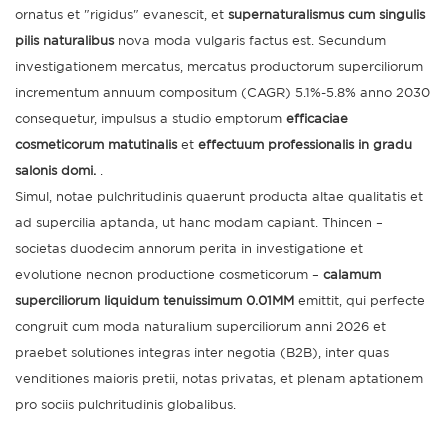
ornatus et "rigidus" evanescit, et
supernaturalismus cum singulis
pilis naturalibus
nova moda vulgaris factus est. Secundum
investigationem mercatus, mercatus productorum superciliorum
incrementum annuum compositum (CAGR) 5.1%-5.8% anno 2030
consequetur, impulsus a studio emptorum
efficaciae
cosmeticorum matutinalis
et
effectuum professionalis in gradu
salonis domi.
.
Simul, notae pulchritudinis quaerunt producta altae qualitatis et
ad supercilia aptanda, ut hanc modam capiant. Thincen –
societas duodecim annorum perita in investigatione et
evolutione necnon productione cosmeticorum –
calamum
superciliorum liquidum tenuissimum 0.01MM
emittit, qui perfecte
congruit cum moda naturalium superciliorum anni 2026 et
praebet solutiones integras inter negotia (B2B), inter quas
venditiones maioris pretii, notas privatas, et plenam aptationem
pro sociis pulchritudinis globalibus.