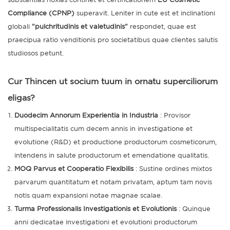
substantias noxias continet et certificationem
EU Cosmetic
Compliance (CPNP)
superavit. Leniter in cute est et inclinationi
globali
"pulchritudinis et valetudinis"
respondet, quae est
praecipua ratio venditionis pro societatibus quae clientes salutis
studiosos petunt.
Cur
Thincen
ut socium tuum in ornatu superciliorum
eligas?
Duodecim Annorum Experientia in Industria
: Provisor
multispecialitatis cum decem annis in investigatione et
evolutione (R&D) et productione productorum cosmeticorum,
intendens in salute productorum et emendatione qualitatis.
MOQ Parvus et Cooperatio Flexibilis
: Sustine ordines mixtos
parvarum quantitatum et notam privatam, aptum tam novis
notis quam expansioni notae magnae scalae.
Turma Professionalis Investigationis et Evolutionis
: Quinque
anni dedicatae investigationi et evolutioni productorum