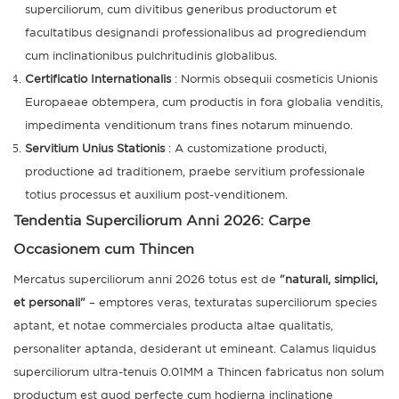
superciliorum, cum divitibus generibus productorum et
facultatibus designandi professionalibus ad progrediendum
cum inclinationibus pulchritudinis globalibus.
Certificatio Internationalis
: Normis obsequii cosmeticis Unionis
Europaeae obtempera, cum productis in fora globalia venditis,
impedimenta venditionum trans fines notarum minuendo.
Servitium Unius Stationis
: A customizatione producti,
productione ad traditionem, praebe servitium professionale
totius processus et auxilium post-venditionem.
Tendentia Superciliorum Anni 2026: Carpe
Occasionem cum
Thincen
Mercatus superciliorum anni 2026 totus est de
"naturali, simplici,
et personali"
– emptores veras, texturatas superciliorum species
aptant, et notae commerciales producta altae qualitatis,
personaliter aptanda, desiderant ut emineant. Calamus liquidus
superciliorum ultra-tenuis 0.01MM a Thincen fabricatus non solum
productum est quod perfecte cum hodierna inclinatione