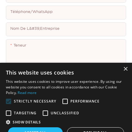
Téléphone/WhatsApp
Nom De L&#39;entreprise
Teneur
×
This website uses cookies
This website uses cookies to improve user experience. By using our
Envoyer Une Enquête Maintenant
website you consent to all cookies in accordance with our Cookie
Policy.
Read more
STRICTLY NECESSARY
PERFORMANCE
TARGETING
UNCLASSIFIED
SHOW DETAILS
Copyright © 2026 Shenzhen Thincen Technology Co., Ltd. -