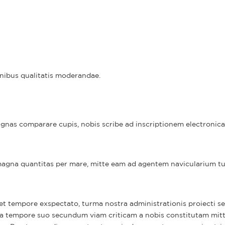
ionibus qualitatis moderandae.
nas comparare cupis, nobis scribe ad inscriptionem electronic
agna quantitas per mare, mitte eam ad agentem navicularium 
 et tempore exspectato, turma nostra administrationis proiecti 
ra tempore suo secundum viam criticam a nobis constitutam mitt