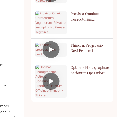
Provisor Omnium
Correctorum
Veganorum, Privatae
Inscriptionis, Plenae
Tegminis
Thincen, Progressio
Novi Producti
am
Optimae Photographiae
Actionum Operariorum
Producta | Pretium
Officinae Thincen -
tuum
Thincen
semper
antur.