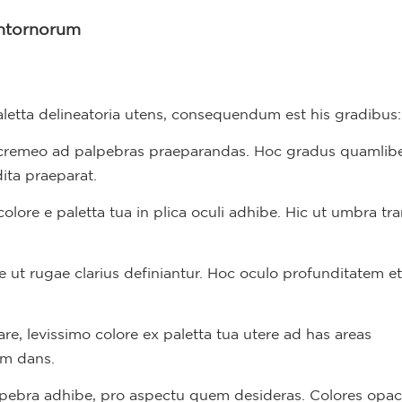
ontornorum
letta delineatoria utens, consequendum est his gradibus:
el cremeo ad palpebras praeparandas. Hoc gradus quamlib
ita praeparat.
lore e paletta tua in plica oculi adhibe. Hic ut umbra tra
 ut rugae clarius definiantur. Hoc oculo profunditatem et
iare, levissimo colore ex paletta tua utere ad has areas
em dans.
ebra adhibe, pro aspectu quem desideras. Colores opach