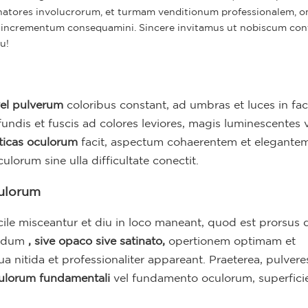
atores involucrorum, et turmam venditionum professionalem, 
m incrementum consequamini. Sincere invitamus ut nobiscum co
u!
el pulverum
coloribus constant, ad umbras et luces in fac
ndis et fuscis ad colores leviores, magis luminescentes v
ticas oculorum
facit, aspectum cohaerentem et elegante
orum sine ulla difficultate conectit.
culorum
ile misceantur et diu in loco maneant, quod est prorsus 
andum
, sive opaco sive satinato,
opertionem optimam et
a nitida et professionaliter appareant. Praeterea, pulvere
ulorum fundamentali
vel fundamento oculorum, superfic