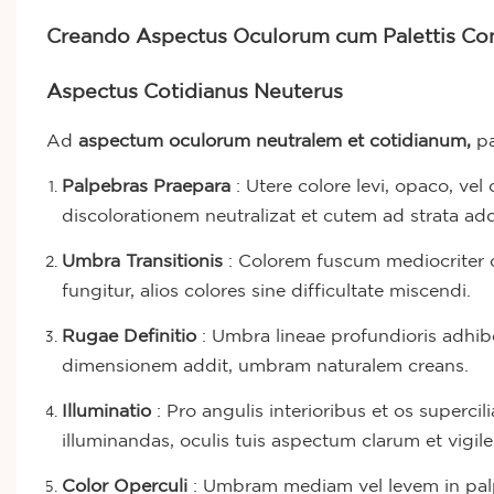
Creando Aspectus Oculorum cum Palettis C
Aspectus Cotidianus Neuterus
Ad
aspectum oculorum neutralem et cotidianum,
pa
Palpebras Praepara
: Utere colore levi, opaco, v
discolorationem neutralizat et cutem ad strata add
Umbra Transitionis
: Colorem fuscum mediocriter co
fungitur, alios colores sine difficultate miscendi.
Rugae Definitio
: Umbra lineae profundioris adhibe
dimensionem addit, umbram naturalem creans.
Illuminatio
: Pro angulis interioribus et os supercil
illuminandas, oculis tuis aspectum clarum et vigil
Color Operculi
: Umbram mediam vel levem in palp