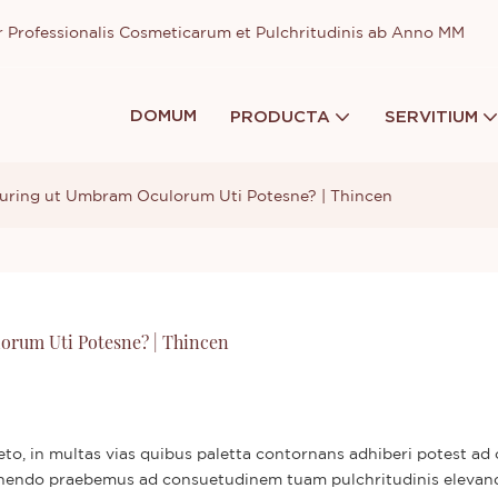
or Professionalis Cosmeticarum et Pulchritudinis ab Anno MM
DOMUM
PRODUCTA
SERVITIUM
uring ut Umbram Oculorum Uti Potesne? | Thincen
rum Uti Potesne? | Thincen
o, in multas vias quibus paletta contornans adhiberi potest ad
monendo praebemus ad consuetudinem tuam pulchritudinis elevan