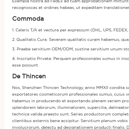
Exempla nostra ad FedEx ad tuam approbationem mittuntur
recognoscas et ordines habeas, ut expeditam translatio
Commoda
1. Celeris T/A et vectura per expressum (DHL, UPS, FEDEX
2. Qualitatis Cura: Severam qualitatis curam habemus, qu
3. Praebe servitium OEM/ODM, sustine servitium unum-stop
4. Inscriptio Privata: Perquam professionales sumus in ins
esse possunt.
De Thincen
Nos, Shenzhen Thincen Technology, anno MMXII condita sum
exportatores cosmeticorum professionales sumus, cuius v
habemus in producendo et exportando plenam seriem pro
splendorem labrorum, illuminatorem, supercilia, delineat
technica valida praesto sunt. Series productorum completa e
clientibus externis bene accipitur. Servitium plenum vobi
involucrorum, delectu ad designationem producti finalis.