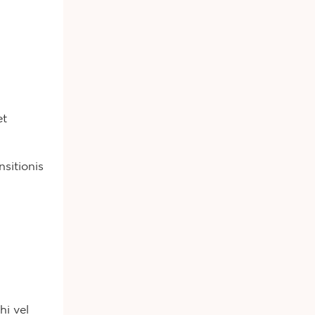
et
nsitionis
i vel