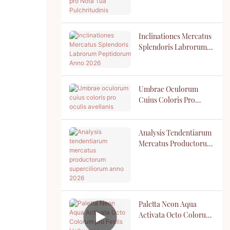
Personalium Venditor
Pro Nota Tua
Pulchritudinis
Inclinationes Mercatus
Splendoris Labrorum
Peptidorum Anno 2026
Umbrae Oculorum
Cuius Coloris Pro
Oculis Avellanis
Analysis Tendentiarum
Mercatus Productorum
Superciliorum Anno
2026
Paletta Neon Aqua
Activata Octo Colorum
Pro Festis Halloween