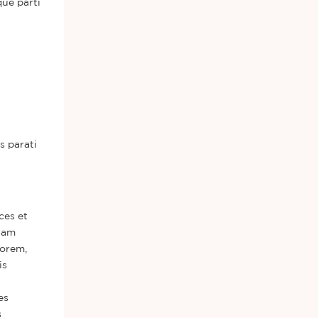
ue parti
s parati
ces et
iam
orem,
is
es
s