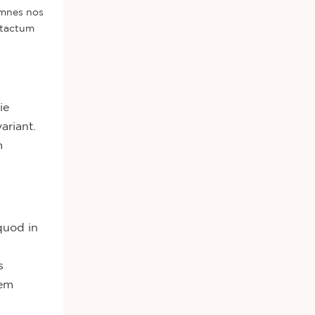
omnes nos
ntactum
ie
ariant.
m
quod in
s
iem