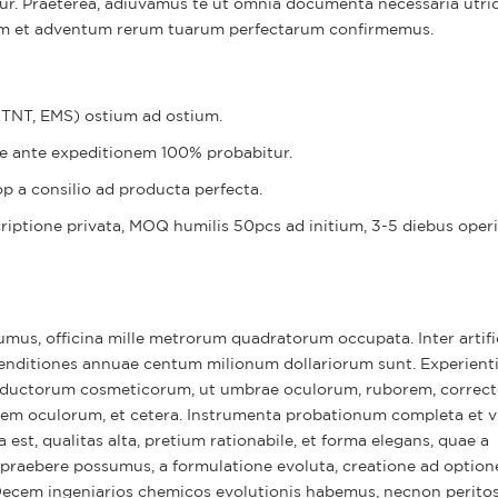
. Praeterea, adiuvamus te ut omnia documenta necessaria utriq
nem et adventum rerum tuarum perfectarum confirmemus.
, TNT, EMS) ostium ad ostium.
ae ante expeditionem 100% probabitur.
 a consilio ad producta perfecta.
criptione privata, MOQ humilis 50pcs ad initium, 3-5 diebus operi
us, officina mille metrorum quadratorum occupata. Inter artifi
enditiones annuae centum milionum dollariorum sunt. Experient
ductorum cosmeticorum, ut umbrae oculorum, ruborem, correct
orem oculorum, et cetera. Instrumenta probationum completa et v
st, qualitas alta, pretium rationabile, et forma elegans, quae a
s praebere possumus, a formulatione evoluta, creatione ad option
 Decem ingeniarios chemicos evolutionis habemus, necnon perito