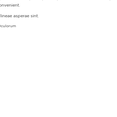
onvenient.
ineae asperae sint.