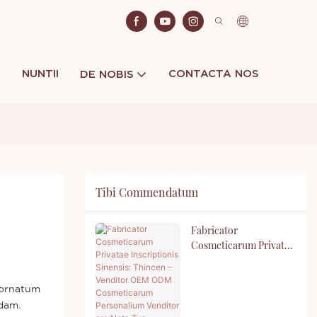
NUNTII
CONTACTA NOS
DE NOBIS
Tibi Commendatum
Fabricator
Cosmeticarum Privatae
Inscriptionis Sinensis:
Thincen – Venditor
OEM ODM
 ornatum
Cosmeticarum
dam.