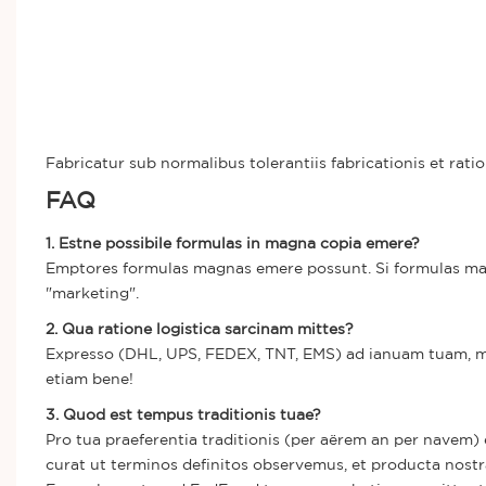
Fabricatur sub normalibus tolerantiis fabricationis et rat
FAQ
1. Estne possibile formulas in magna copia emere?
Emptores formulas magnas emere possunt. Si formulas mag
"marketing".
2. Qua ratione logistica sarcinam mittes?
Expresso (DHL, UPS, FEDEX, TNT, EMS) ad ianuam tuam, m
etiam bene!
3. Quod est tempus traditionis tuae?
Pro tua praeferentia traditionis (per aërem an per navem)
curat ut terminos definitos observemus, et producta nost