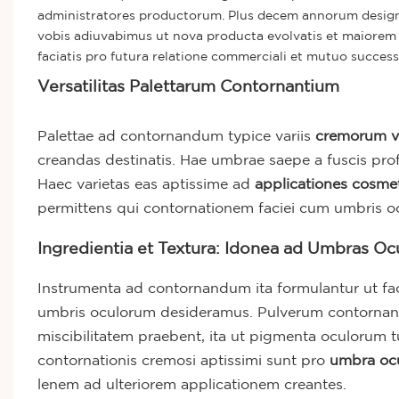
administratores productorum. Plus decem annorum design
vobis adiuvabimus ut nova producta evolvatis et maiore
faciatis pro futura relatione commerciali et mutuo success
Versatilitas Palettarum Contornantium
Palettae ad contornandum typice variis
cremorum v
creandas destinatis. Hae umbrae saepe a fuscis profu
Haec varietas eas aptissime ad
applicationes cosme
permittens qui contornationem faciei cum umbris ocul
Ingredientia et Textura: Idonea ad Umbras O
Instrumenta ad contornandum ita formulantur ut fac
umbris oculorum desideramus. Pulverum contorn
miscibilitatem praebent, ita ut pigmenta oculorum tu
contornationis cremosi aptissimi sunt pro
umbra oc
lenem ad ulteriorem applicationem creantes.