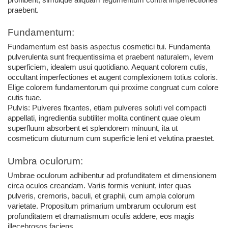
praebent.
Fundamentum:
Fundamentum est basis aspectus cosmetici tui. Fundamenta 
pulverulenta sunt frequentissima et praebent naturalem, levem 
superficiem, idealem usui quotidiano. Aequant colorem cutis, 
occultant imperfectiones et augent complexionem totius coloris. 
Elige colorem fundamentorum qui proxime congruat cum colore 
cutis tuae.
Pulvis: Pulveres fixantes, etiam pulveres soluti vel compacti 
appellati, ingredientia subtiliter molita continent quae oleum 
superfluum absorbent et splendorem minuunt, ita ut 
cosmeticum diuturnum cum superficie leni et velutina praestet.
Umbra oculorum:
Umbrae oculorum adhibentur ad profunditatem et dimensionem 
circa oculos creandam. Variis formis veniunt, inter quas 
pulveris, cremoris, baculi, et graphii, cum ampla colorum 
varietate. Propositum primarium umbrarum oculorum est 
profunditatem et dramatismum oculis addere, eos magis 
illecebrosos faciens.