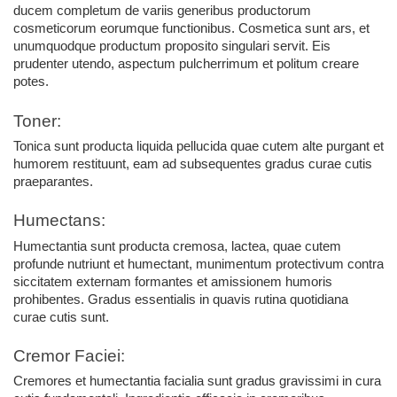
ducem completum de variis generibus productorum 
cosmeticorum eorumque functionibus. Cosmetica sunt ars, et 
unumquodque productum proposito singulari servit. Eis 
prudenter utendo, aspectum pulcherrimum et politum creare 
potes.
Toner:
Tonica sunt producta liquida pellucida quae cutem alte purgant et 
humorem restituunt, eam ad subsequentes gradus curae cutis 
praeparantes.
Humectans:
Humectantia sunt producta cremosa, lactea, quae cutem 
profunde nutriunt et humectant, munimentum protectivum contra 
siccitatem externam formantes et amissionem humoris 
prohibentes. Gradus essentialis in quavis rutina quotidiana 
curae cutis sunt.
Cremor Faciei:
Cremores et humectantia facialia sunt gradus gravissimi in cura 