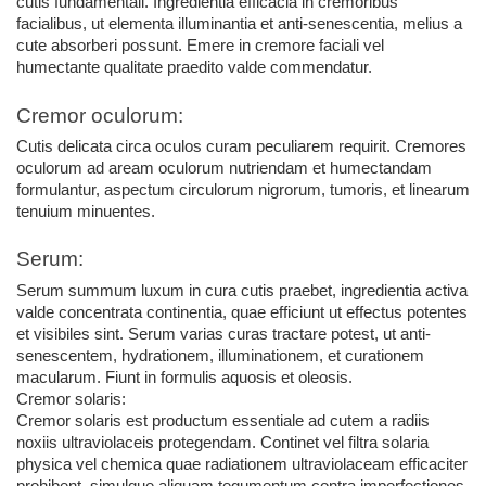
cutis fundamentali. Ingredientia efficacia in cremoribus 
facialibus, ut elementa illuminantia et anti-senescentia, melius a 
cute absorberi possunt. Emere in cremore faciali vel 
humectante qualitate praedito valde commendatur.
Cremor oculorum:
Cutis delicata circa oculos curam peculiarem requirit. Cremores 
oculorum ad aream oculorum nutriendam et humectandam 
formulantur, aspectum circulorum nigrorum, tumoris, et linearum 
tenuium minuentes.
Serum:
Serum summum luxum in cura cutis praebet, ingredientia activa 
valde concentrata continentia, quae efficiunt ut effectus potentes 
et visibiles sint. Serum varias curas tractare potest, ut anti-
senescentem, hydrationem, illuminationem, et curationem 
macularum. Fiunt in formulis aquosis et oleosis.
Cremor solaris:
Cremor solaris est productum essentiale ad cutem a radiis 
noxiis ultraviolaceis protegendam. Continet vel filtra solaria 
physica vel chemica quae radiationem ultraviolaceam efficaciter 
prohibent, simulque aliquam tegumentum contra imperfectiones 