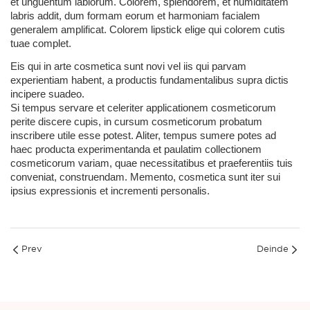
et unguentum labiorum. Colorem, splendorem, et humiditatem 
labris addit, dum formam eorum et harmoniam facialem 
generalem amplificat. Colorem lipstick elige qui colorem cutis 
tuae complet.
Eis qui in arte cosmetica sunt novi vel iis qui parvam 
experientiam habent, a productis fundamentalibus supra dictis 
incipere suadeo.
Si tempus servare et celeriter applicationem cosmeticorum 
perite discere cupis, in cursum cosmeticorum probatum 
inscribere utile esse potest. Aliter, tempus sumere potes ad 
haec producta experimentanda et paulatim collectionem 
cosmeticorum variam, quae necessitatibus et praeferentiis tuis 
conveniat, construendam. Memento, cosmetica sunt iter sui 
ipsius expressionis et incrementi personalis.
Prev
Deinde