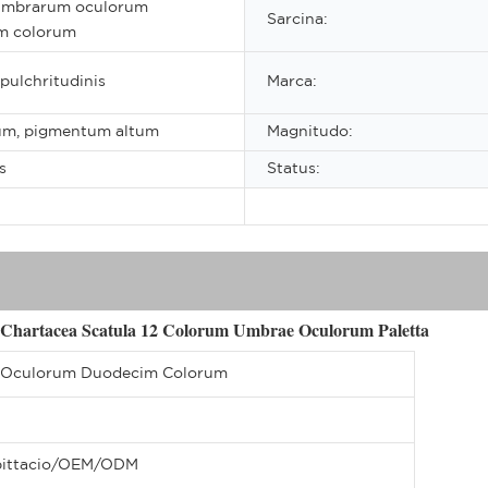
 umbrarum oculorum
Sarcina:
m colorum
pulchritudinis
Marca:
um, pigmentum altum
Magnitudo:
s
Status:
 Chartacea Scatula 12 Colorum Umbrae Oculorum Paletta
 Oculorum Duodecim Colorum
 pittacio/OEM/ODM