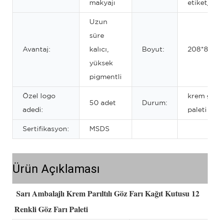
makyajı
etiket/Et
Uzun
süre
Avantaj:
kalıcı,
Boyut:
208*85M
yüksek
pigmentli
Özel logo
krem göz 
50 adet
Durum:
adedi:
paleti
Sertifikasyon:
MSDS
Ürün Açıklaması
Sarı Ambalajlı Krem Parıltılı Göz Farı Kağıt Kutusu 12 
Renkli Göz Farı Paleti