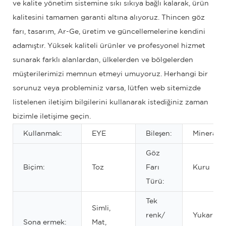
ve kalite yönetim sistemine sıkı sıkıya bağlı kalarak, ürün
kalitesini tamamen garanti altına alıyoruz. Thincen göz
farı, tasarım, Ar-Ge, üretim ve güncellemelerine kendini
adamıştır. Yüksek kaliteli ürünler ve profesyonel hizmet
sunarak farklı alanlardan, ülkelerden ve bölgelerden
müşterilerimizi memnun etmeyi umuyoruz. Herhangi bir
sorunuz veya probleminiz varsa, lütfen web sitemizde
listelenen iletişim bilgilerini kullanarak istediğiniz zaman
bizimle iletişime geçin.
Kullanmak:
EYE
Bileşen:
Mineral
Göz
Biçim:
Toz
Farı
Kuru
Türü:
Tek
Simli,
renk/
Yukarıda 
Sona ermek:
Mat,