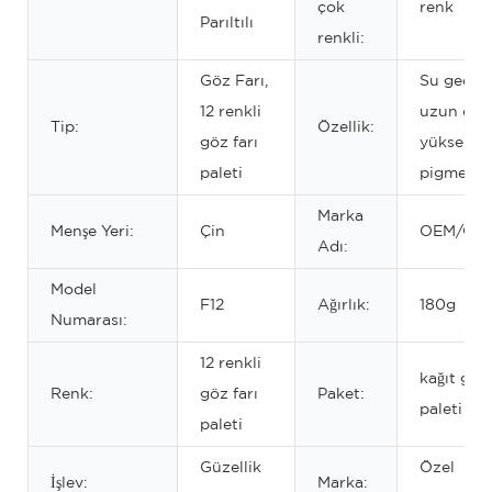
çok
renk
Parıltılı
renkli:
Göz Farı,
Su geçir
12 renkli
uzun ömü
Tip:
Özellik:
göz farı
yüksek
paleti
pigmentli
Marka
Menşe Yeri:
Çin
OEM/OD
Adı:
Model
F12
Ağırlık:
180g
Numarası:
12 renkli
kağıt göz 
Renk:
göz farı
Paket:
paleti ku
paleti
Güzellik
Özel
İşlev:
Marka: