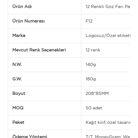
Ürün Adı
12 Renkli Göz Farı Paleti
Ürün Numarası
F12
Marka
Logosuz/Özel etiketli
Mevcut Renk Seçenekleri
12 renk
N.W.
140g
G.W.
180g
Boyut
208*85MM
MOQ
50 adet
Paket
Kağıt kılıf, özel tasarım 
Ödeme Yöntemi
T/T, MoneyGram, West Un