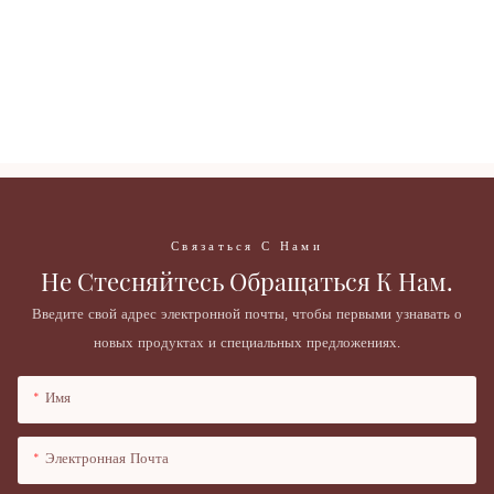
Кисти для макияжа VP-3r под собственной торговой маркой, с индивидуальным логотипом,
рассыпчатые.
кисть для румян, высокое качество, розовый цвет,
Кисть для пудры
Кисти для макияжа VP-3r под собственной торговой маркой, с индивидуальным логотипом,
рассыпчатые.
кисть для румян, высокое качество, розовый цвет,
Кисть для пудры
Связаться С Нами
Не Стесняйтесь Обращаться К Нам.
Введите свой адрес электронной почты, чтобы первыми узнавать о
новых продуктах и ​​специальных предложениях.
Имя
Электронная Почта