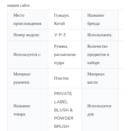
нашем сайте.
Место
Гуандун,
Название
OE
происхождения:
Китай
бренда:
Номер модели:
V-P-3
Использовать:
Бро
Румяна,
Количество
Используется с:
рассыпчатая
предметов в
1 ш
пудра
наборе:
Материал
Материал
Син
Пластик
рукоятки:
кисти:
вол
PRIVATE
LABEL
Название
Используется
BLUSH &
мак
товара:
для:
POWDER
BRUSH