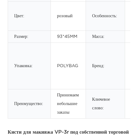
Выс
Цвет:
розовый
Особенность:
кис
мяг
Размер:
93*45MM
Масса:
0.
OE
Час
Упаковка:
POLYBAG
Бренд:
мар
Ин
зак
Принимаем
Кис
Ключевое
Преимущество:
небольшие
рум
слово:
заказы
пу
Кисти для макияжа VP-3r под собственной торговой