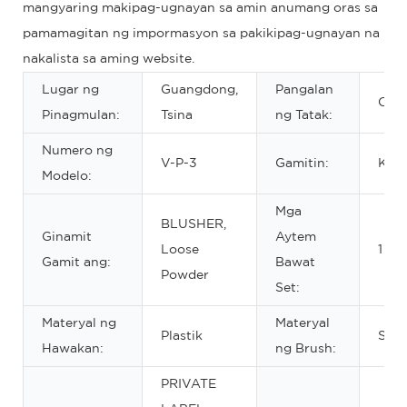
mangyaring makipag-ugnayan sa amin anumang oras sa
pamamagitan ng impormasyon sa pakikipag-ugnayan na
nakalista sa aming website.
Lugar ng
Guangdong,
Pangalan
OE
Pinagmulan:
Tsina
ng Tatak:
Numero ng
V-P-3
Gamitin:
Kila
Modelo:
Mga
BLUSHER,
Ginamit
Aytem
Loose
1 pi
Gamit ang:
Bawat
Powder
Set:
Materyal ng
Materyal
Plastik
Sint
Hawakan:
ng Brush:
PRIVATE