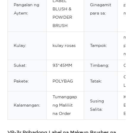
LABEL
Pangalan ng
Ginagamit
pam
BLUSH &
Aytem:
para sa:
muk
POWDER
BRUSH
mata
Kulay:
kulay rosas
Tampok:
powd
mal
Sukat:
93*45MM
Timbang:
0.0
OEM
Pakete:
POLYBAG
Tatak:
Labe
Tumanggap
Kaga
Susing
Kalamangan:
ng Maliliit
Brus
Salita:
na Order
Brus
VP-3r Pribadong Label na Makeup Brushes na