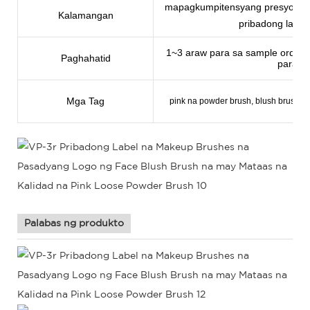
mapagkumpitensyang presyo, mat
Kalamangan
pribadong label 
1~3 araw para sa sample order, 
Paghahatid
para s
Mga Tag
pink na powder brush, blush brush,
Palabas ng produkto