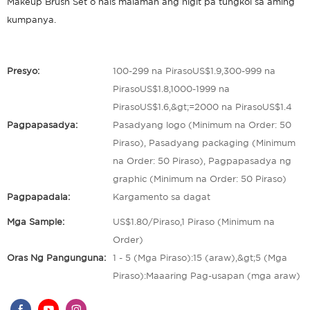
Makeup Brush Set o nais malaman ang higit pa tungkol sa aming
kumpanya.
Presyo:
100-299 na PirasoUS$1.9,300-999 na
PirasoUS$1.8,1000-1999 na
PirasoUS$1.6,&gt;=2000 na PirasoUS$1.4
Pagpapasadya:
Pasadyang logo (Minimum na Order: 50
Piraso), Pasadyang packaging (Minimum
na Order: 50 Piraso), Pagpapasadya ng
graphic (Minimum na Order: 50 Piraso)
Pagpapadala:
Kargamento sa dagat
Mga Sample:
US$1.80/Piraso,1 Piraso (Minimum na
Order)
Oras Ng Pangunguna:
1 - 5 (Mga Piraso):15 (araw),&gt;5 (Mga
Piraso):Maaaring Pag-usapan (mga araw)