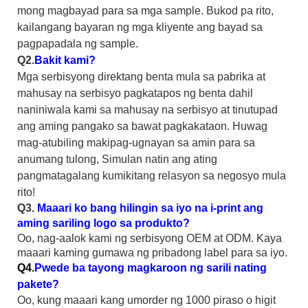
mong magbayad para sa mga sample. Bukod pa rito,
kailangang bayaran ng mga kliyente ang bayad sa
pagpapadala ng sample.
Q2.
Bakit kami?
Mga serbisyong direktang benta mula sa pabrika at
mahusay na serbisyo pagkatapos ng benta dahil
naniniwala kami sa mahusay na serbisyo at tinutupad
ang aming pangako sa bawat pagkakataon. Huwag
mag-atubiling makipag-ugnayan sa amin para sa
anumang tulong, Simulan natin ang ating
pangmatagalang kumikitang relasyon sa negosyo mula
rito!
Q3.
Maaari ko bang hilingin sa iyo na i-print ang
aming sariling logo sa produkto?
Oo, nag-aalok kami ng serbisyong OEM at ODM. Kaya
maaari kaming gumawa ng pribadong label para sa iyo.
Q4.
Pwede ba tayong magkaroon ng sarili nating
pakete?
Oo, kung maaari kang umorder ng 1000 piraso o higit