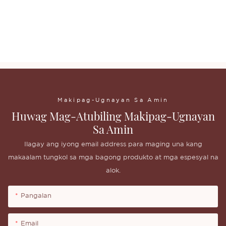
VP-3r Pribadong Label na Makeup Brushes na Pasadyang Logo ng Face Blush
na Maluwag
Brush na Mataas na Kalidad na Pink
Pulbos na Brush
VP-3r Pribadong Label na Makeup Brushes na Pasadyang Logo ng Face Blush
na Maluwag
Brush na Mataas na Kalidad na Pink
Pulbos na Brush
Makipag-Ugnayan Sa Amin
Huwag Mag-Atubiling Makipag-Ugnayan
Sa Amin
Ilagay ang iyong email address para maging una kang
makaalam tungkol sa mga bagong produkto at mga espesyal na
alok.
Pangalan
Email