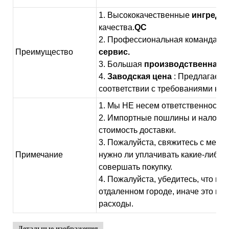
1. Высококачественные
ингреди
качества.
QC
2. Профессиональная команда
ра
Преимущество
сервис.
3. Большая
производственная 
4.
Заводская цена
: Предлагаем 
соответствии с требованиями кли
1. Мы НЕ несем ответственности 
2. Импортные пошлины и налоги 
стоимость доставки.
3. Пожалуйста, свяжитесь с местн
Примечание
нужно ли уплачивать какие-либо 
совершать покупку.
4. Пожалуйста, убедитесь, что ва
отдаленном городе, иначе это по
расходы.
Детальные изображения