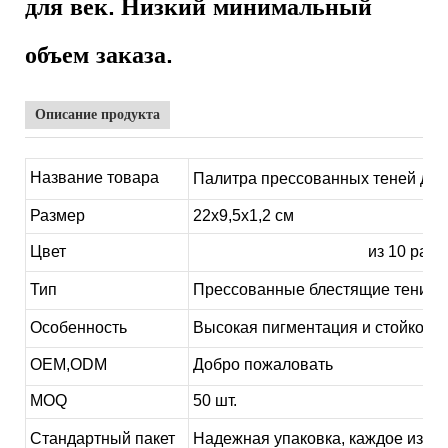
для век. Низкий минимальный
объем заказа.
Описание продукта
Название товара
Палитра прессованных теней для 
Размер
22х9,5х1,2 см
Цвет
Палитра теней для век
из 10 разн
Тип
Прессованные блестящие тени дл
Особенность
Высокая пигментация и стойкость
OEM,ODM
Добро пожаловать
MOQ
50 шт.
Стандартный пакет
Надежная упаковка, каждое издел