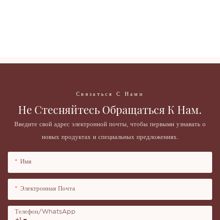
10 прессованных блесток. Создайте свою собственную палитру
теней для век. Низкий минимальный объем заказа.
10 прессованных блесток. Создайте свою собственную палитру
теней для век. Низкий минимальный объем заказа.
Связаться С Нами
Не Стесняйтесь Обращаться К Нам.
Введите свой адрес электронной почты, чтобы первыми узнавать о
новых продуктах и ​​специальных предложениях.
Имя
Электронная Почта
Телефон/WhatsApp