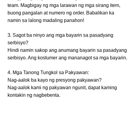
team. Magbigay ng mga larawan ng mga sirang item,
buong pangalan at numero ng order. Babalikan ka
namin sa lalong madaling panahon!
3. Sagot ba ninyo ang mga bayarin sa pasadyang
serbisyo?
Hindi namin sakop ang anumang bayarin sa pasadyang
serbisyo. Ang kostumer ang mananagot sa mga bayarin.
4. Mga Tanong Tungkol sa Pakyawan:
Nag-aalok ba kayo ng presyong pakyawan?
Nag-aalok kami ng pakyawan ngunit, dapat kaming
kontakin ng nagbebenta.
10 Kulay na May Pinindot na Glitter Gumawa ng Sarili Mong Paleta ng
Eyeshadow na Makeup Mababang MOQ
10 Kulay na May Pinindot na Glitter Gumawa ng Sarili Mong Paleta ng
Eyeshadow na Makeup Mababang MOQ
10 Kulay na May Pinindot na Glitter Gumawa ng Sarili Mong Paleta ng