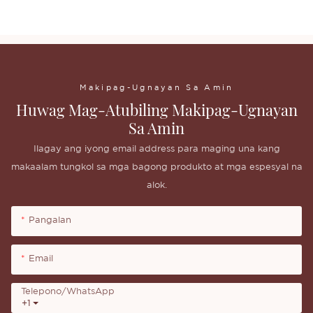
Eyeshadow na Makeup Mababang MOQ
Makipag-Ugnayan Sa Amin
Huwag Mag-Atubiling Makipag-Ugnayan
Sa Amin
Ilagay ang iyong email address para maging una kang
makaalam tungkol sa mga bagong produkto at mga espesyal na
alok.
Pangalan
Email
Telepono/whatsApp
+1