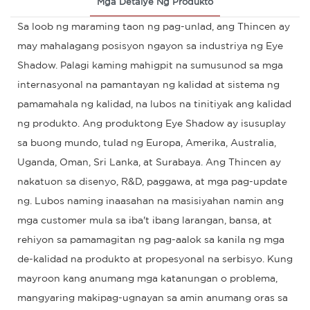
Mga Detalye Ng Produkto
Sa loob ng maraming taon ng pag-unlad, ang Thincen ay
may mahalagang posisyon ngayon sa industriya ng Eye
Shadow. Palagi kaming mahigpit na sumusunod sa mga
internasyonal na pamantayan ng kalidad at sistema ng
pamamahala ng kalidad, na lubos na tinitiyak ang kalidad
ng produkto. Ang produktong Eye Shadow ay isusuplay
sa buong mundo, tulad ng Europa, Amerika, Australia,
Uganda, Oman, Sri Lanka, at Surabaya. Ang Thincen ay
nakatuon sa disenyo, R&D, paggawa, at mga pag-update
ng. Lubos naming inaasahan na masisiyahan namin ang
mga customer mula sa iba't ibang larangan, bansa, at
rehiyon sa pamamagitan ng pag-aalok sa kanila ng mga
de-kalidad na produkto at propesyonal na serbisyo. Kung
mayroon kang anumang mga katanungan o problema,
mangyaring makipag-ugnayan sa amin anumang oras sa