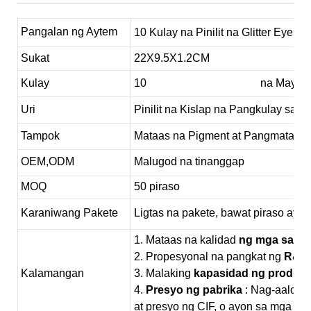
Pangalan ng Aytem
10 Kulay na Pinilit na Glitter Eye S
Sukat
22X9.5X1.2CM
Kulay
10
Paleta ng Eyeshadow
na May Mar
Uri
Pinilit na Kislap na Pangkulay sa M
Tampok
Mataas na Pigment at Pangmataga
OEM,ODM
Malugod na tinanggap
MOQ
50 piraso
Karaniwang Pakete
Ligtas na pakete, bawat piraso ay 
1. Mataas na kalidad
ng mga sang
2. Propesyonal na pangkat ng
R&D
Kalamangan
3. Malaking
kapasidad ng produk
4.
Presyo ng pabrika
: Nag-aalok 
at presyo ng CIF, o ayon sa mga kin