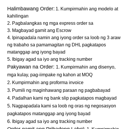
Halimbawang Order:
1. Kumpirmahin ang modelo at
kahilingan
2. Pagbalangkas ng mga express order sa
3. Magbayad gamit ang Escrow
4. Ipinapadala namin ang iyong order sa loob ng 3 araw
ng trabaho sa pamamagitan ng DHL pagkatapos
matanggap ang iyong bayad
5. Ibigay agad sa iyo ang tracking number
Pakyawan na Order:
1. Kumpirmahin ang disenyo,
mga kulay, pag-iimpake ng kahon at MOQ
2. Kumpirmahin ang proforma invoice
3. Pumili ng maginhawang paraan ng pagbabayad
4. Padalhan kami ng bank slip pagkatapos magbayad
5. Nagpapadala kami sa loob ng oras ng negosasyon
pagkatapos matanggap ang iyong bayad
6. Ibigay agad sa iyo ang tracking number