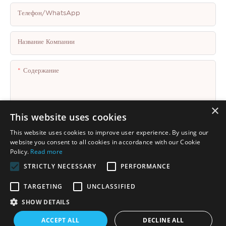
Телефон/WhatsApp
Название Компании
Содержание
×
This website uses cookies
This website uses cookies to improve user experience. By using our
Отправить Запрос Сейчас
website you consent to all cookies in accordance with our Cookie
Policy.
Read more
STRICTLY NECESSARY
PERFORMANCE
TARGETING
UNCLASSIFIED
SHOW DETAILS
Авторские права © 2025 Shenzhen Thincen Technology Co., Ltd. -
ACCEPT ALL
DECLINE ALL
www.thincen.com |
Карта сайта