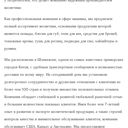
у потребителей, что делает компанию надежным производителем
косметики.
Как профессиональная компания в сфере макияжа, мы предлагаем
полный ассортимент косметики, основными продуктами которой
являются помады, блески для губ, тени для век, средства для бровей,
тональные кремы, тушь для ресниц, подводка для глаз, хайлайтеры и
румяна.
Мы расположены в Шэньчжэне, одном из самых известных приморских
городов Китая, с удобным транспортным сообщением и возможностью
доставки по всему миру. На сегодняшний день мы установили
долгосрочное сотрудничество и дружеские отношения с клиентами из
более чем 100 стран и получили множество положительных отзывов.
Компания обладает стабильной и развитой глобальной рыночной сетью
и большим количеством лояльных клиентов. Имея более чем 7-летний
опыт в развитии и экспорте косметической продукции, а также строгий
контроль качества и внимательное обслуживание клиентов, компания
обслуживает США, Канаду и Австралию. Мы предоставляем