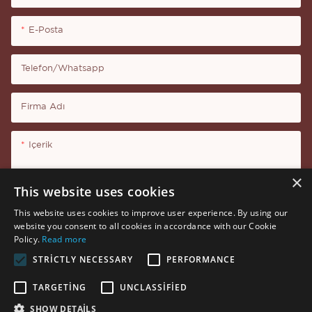
E-Posta
Telefon/whatsapp
Firma Adı
Içerik
×
This website uses cookies
This website uses cookies to improve user experience. By using our
website you consent to all cookies in accordance with our Cookie
Şimdi Soruşturma
Policy.
Read more
STRICTLY NECESSARY
PERFORMANCE
TARGETING
UNCLASSIFIED
SHOW DETAILS