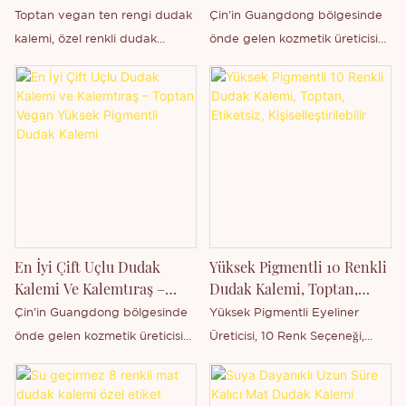
- Thincen
Dudak Kalemi
Toptan vegan ten rengi dudak
Çin'in Guangdong bölgesinde
kalemi, özel renkli dudak
önde gelen kozmetik üreticisi
kalemi, özel etiketli ambalaj ve
Thincen'den, fırçalı 2'si 1 arada
logo özelleştirme.
Profesyonel Çift Uçlu Dudak
Kalemi ile tanışın. MSDS
sertifikalı, vegan bu dudak
kalemi, yüksek pigmentli rengi,
hassas uygulama ve doğal,
parlak bir dudak görünümü için
dahili bir fırçayla birleştiriyor.
Toptan satış ve özel etiket
En İyi Çift Uçlu Dudak
Yüksek Pigmentli 10 Renkli
ortaklıkları için tasarlanan bu
Kalemi Ve Kalemtıraş –
Dudak Kalemi, Toptan,
çift uçlu dudak kalemi, özel
Toptan Vegan Yüksek
Etiketsiz,
Çin'in Guangdong bölgesinde
Yüksek Pigmentli Eyeliner
markalama ile çok yönlü,
Pigmentli Dudak Kalemi
Kişiselleştirilebilir
önde gelen kozmetik üreticisi
Üreticisi, 10 Renk Seçeneği,
yüksek kaliteli bir dudak ürünü
Thincen'den, çift uçlu ve
Özel Etiketli Toptan Satış, Özel
sunmak isteyen güzellik
kalemtıraşlı dudak kalemi ile
Marka Özel Üretim.
markaları için idealdir.