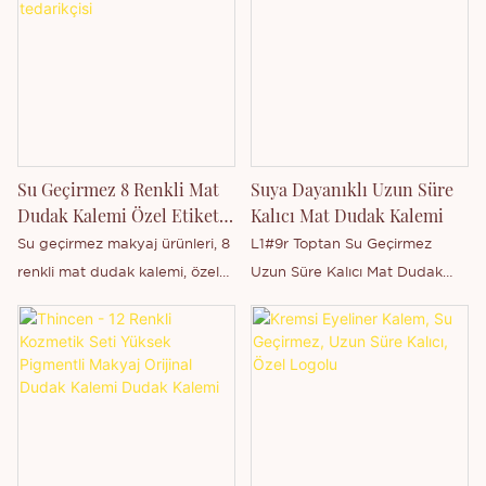
tanışın. MSDS sertifikalı, vegan
ve hayvanlar üzerinde test
edilmemiş bu dudak kalemi,
yüksek pigmentli, mat bir
formüle ve hassas uygulama
için dahili bir kalemtıraşa
sahiptir. Toptan satış ve özel
Su Geçirmez 8 Renkli Mat
Suya Dayanıklı Uzun Süre
etiket ortaklıkları için
Dudak Kalemi Özel Etiket
Kalıcı Mat Dudak Kalemi
mükemmel olan bu çift uçlu
Tedarikçisi
Su geçirmez makyaj ürünleri, 8
L1#9r Toptan Su Geçirmez
dudak kalemi, güzellik
renkli mat dudak kalemi, özel
Uzun Süre Kalıcı Mat Dudak
markalarının profesyonel
etiket tedarikçisi, özel etiket
Kalemi Özel Etiket Pürüzsüz
kalitede, özelleştirilebilir bir
özelleştirmesini destekler.
Dudak Kalemi, Çin'deki Thincen
dudak ürünü sunmalarını sağlar.
Ana Şirketidir. Güçlü üretim
kapasitemiz ve rekabetçi
teknoloji seviyemiz sayesinde,
Shenzhen Thincen Technology
Co., Ltd., geniş bir ürün