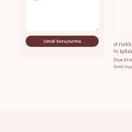
ürünümüz 
ilgileniy
daha fazl
bizimle il
Şimdi Soruşturma
18 Farkl
Ve Işıltı
Özel Etik
Simli Uyg
Guangdon
Ana Şirke
Güçlü ür
teknoloj
Thincen T
ürün yelp
geliştirm
Yeni çık
ilgileniy