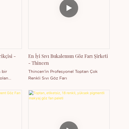
ikçisi -
En İyi Sıvı Bukalemun Göz Farı Şirketi
- Thincen
 bir
Thincen'in Profesyonel Toptan Çok
olan
Renkli Sıvı Göz Farı
klar için
etiren bu
paletini