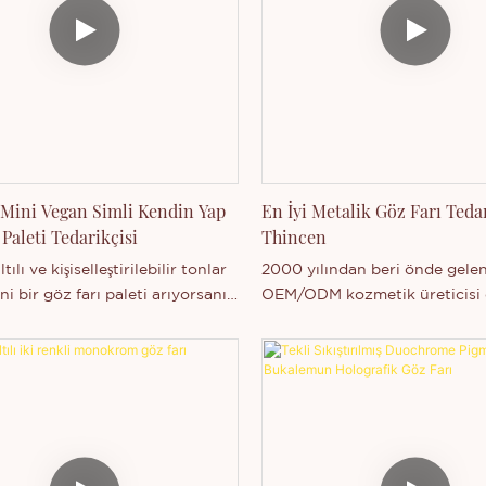
 Mini Vegan Simli Kendin Yap
En İyi Metalik Göz Farı Tedar
Paleti Tedarikçisi
Thincen
ltılı ve kişiselleştirilebilir tonlar
2000 yılından beri önde gelen
i bir göz farı paleti arıyorsanız,
OEM/ODM kozmetik üreticisi 
 Mini Vegan Simli Kendin Yap
Thincen, sınırsız yaratıcı olana
Paletimizden başka bir yere
birden fazla bitişi bir araya g
a gerek yok. Bu palet, kendi
profesyonel kalitede göz farı 
z görünümlerinizi yaratmak için
sunuyor.
ıp eşleştirilebilen dokuz adet
igmentli ve uzun ömürlü renk
er hafif bir ışıltı, ister çarpıcı bir