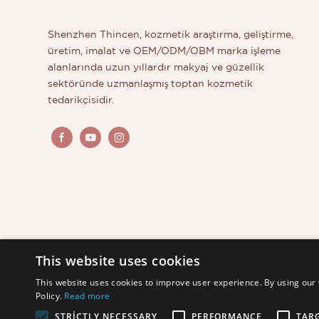
daha fazl
bizimle il
Shenzhen Thincen, kozmetik araştırma, geliştirme,
üretim, imalat ve OEM/ODM/OBM marka işleme
alanlarında uzun yıllardır makyaj ve güzellik
sektöründe uzmanlaşmış toptan kozmetik
tedarikçisidir.
This website uses cookies
This website uses cookies to improve user experience. By using our 
Policy.
Read more
STRICTLY NECESSARY
PERFORMANCE
TAR