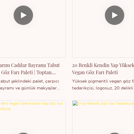
arım Cadılar Bayramı Tabut
20 Renkli Kendin Yap Yüksek
 Göz Farı Paleti | Toptan
Vegan Göz Farı Paleti
tabut şeklindeki palet, çarpıcı
Yüksek pigmentli vegan göz fa
Bayramı ve günlük makyajlar
tedarikçisi, logosuz, 20 delikli
 için mükemmel olan 12 renkten
152 renk seçeneği, özel etiketl
toptan satışı, özel etiket özell
hizmeti.