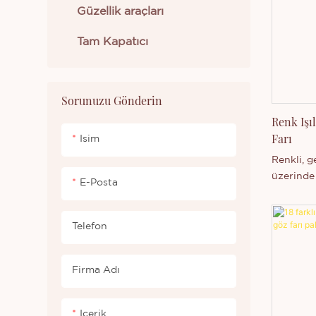
parıltı is
Güzellik araçları
Formülü 
edilmemiş
Tam Kapatıcı
dayanıklı
solma ko
makyajını
Sorunuzu Gönderin
Ayrıca, 
Renk Işı
seyahat e
Farı
sipariş v
Isim
Kendin Y
Renkli, ge
yaratıcılı
üzerinde
E-Posta
tekli göz
eyaletin
tarafında
Telefon
kapasitem
seviyemi
Firma Adı
Technolog
yelpazesi
üretme ye
Içerik