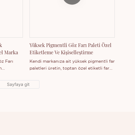
ürünümüz olan Göz Farı ile
ilgileniyorsanız veya şirketimiz hakkında
daha fazla bilgi edinmek istiyorsanız
bizimle iletişime geçebilirsiniz.
k
Yüksek Pigmentli Göz Farı Paleti Özel
zel Marka
Etiketleme Ve Kişiselleştirme
öz Farı
Kendi markanıza ait yüksek pigmentli far
n
paletleri üretin, toptan özel etiketli far
an Thincen
paletleri satışı yapın.
r. Güçlü
tçi
e, Shenzhen
geniş bir
rak
e sahiptir.
eniyorsanız
fazla bilgi