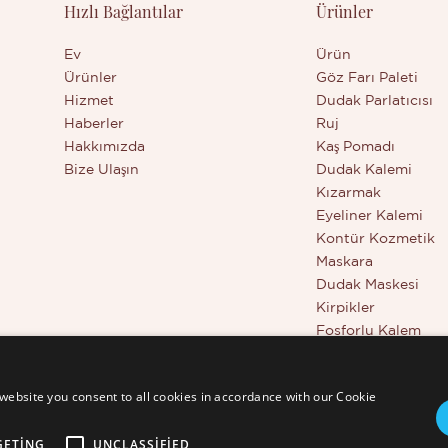
Hızlı Bağlantılar
Ürünler
a bilgi edinmek istiyorsanız
edinmek istiyorsanız bizimle i
etişime geçebilirsiniz.
geçebilirsiniz.
Ev
Ürün
Ürünler
Göz Farı Paleti
Hizmet
Dudak Parlatıcısı
Haberler
Ruj
Hakkımızda
Kaş Pomadı
Bize Ulaşın
Dudak Kalemi
Kızarmak
Eyeliner Kalemi
Kontür Kozmetik
Maskara
Dudak Maskesi
Kirpikler
Fosforlu Kalem
Güzellik Araçları
Tam Kapatıcı
website you consent to all cookies in accordance with our Cookie
GETING
UNCLASSIFIED