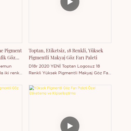
me Pigment
Toptan, Etiketsiz, 18 Renkli, Yüksek
fik Göz
Pigmentli Makyaj Göz Farı Paleti
alemun
D18r 2020 YENİ Toptan Logosuz 18
a iki renkli
Renkli Yüksek Pigmentli Makyaj Göz Farı
lleştirme
Paleti, Çin'in Guangdong eyaletinde
bulunan Thincen Main tarafından
üretilmektedir. Güçlü üretim kapasitemiz
ve rekabetçi teknoloji seviyemiz
sayesinde, Shenzhen Thincen
Technology Co., Ltd., geniş bir ürün
yelpazesini bağımsız olarak geliştirme ve
üretme yeteneğine sahiptir. Yeni çıkan