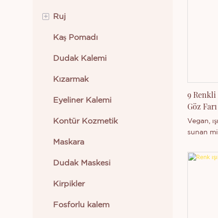
+
Ruj
Kaş Pomadı
Krem Ruj
Dudak Kalemi
Sıvı Ruj
Kızarmak
9 Renkli
Eyeliner Kalemi
Göz Farı 
Kontür Kozmetik
Vegan, ışı
sunan min
Maskara
9 Renkli
Göz Farı 
Dudak Maskesi
bakmanız
benzersi
Kirpikler
karıştırıl
yüksek p
Fosforlu kalem
içerir. İst