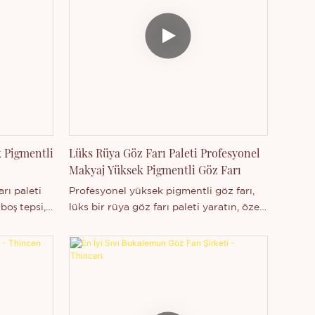
 Pigmentli
Lüks Rüya Göz Farı Paleti Profesyonel
Makyaj Yüksek Pigmentli Göz Farı
rı paleti
Profesyonel yüksek pigmentli göz farı,
 boş tepsi,
lüks bir rüya göz farı paleti yaratın, özel
i ürün
etiket, özel etiket özelleştirmesi.
eştirme