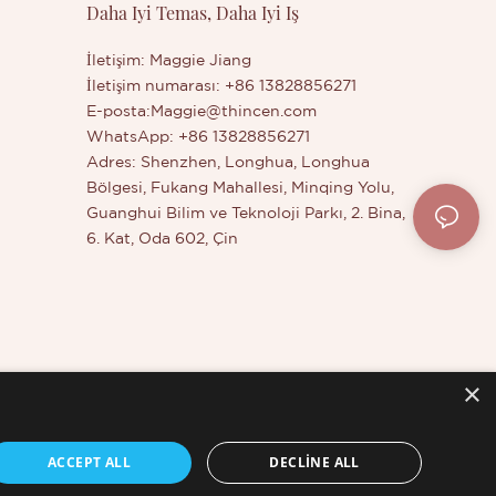
Daha Iyi Temas, Daha Iyi Iş
letişime
İletişim: Maggie Jiang
İletişim numarası: +86 13828856271
E-posta:
Maggie@thincen.com
WhatsApp: +86 13828856271
Adres: Shenzhen, Longhua, Longhua
Bölgesi, Fukang Mahallesi, Minqing Yolu,
Guanghui Bilim ve Teknoloji Parkı, 2. Bina,
6. Kat, Oda 602, Çin
×
ACCEPT ALL
DECLINE ALL