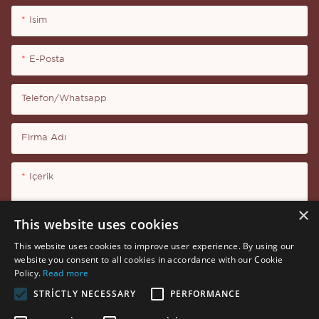
Isim
E-Posta
Telefon/whatsapp
Firma Adı
Içerik
×
This website uses cookies
This website uses cookies to improve user experience. By using our
website you consent to all cookies in accordance with our Cookie
Şimdi Soruşturma
Policy.
Read more
STRICTLY NECESSARY
PERFORMANCE