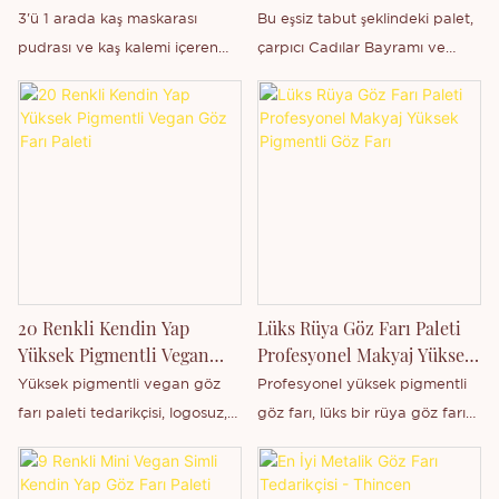
Özel Marka Stokta
Göz Farı Paleti | Toptan
3'ü 1 arada kaş maskarası
Bu eşsiz tabut şeklindeki palet,
Üretici
pudrası ve kaş kalemi içeren
çarpıcı Cadılar Bayramı ve
özel etiketli ürünümüz, Çin'in
günlük makyajlar yaratmak için
Guangdong eyaletindeki
mükemmel olan 12 renkten
Thincen Main firması tarafından
oluşuyor.
stoklarımızda mevcuttur. Güçlü
üretim kapasitemiz ve
rekabetçi teknoloji seviyemiz
sayesinde, Shenzhen Thincen
Technology Co., Ltd. geniş bir
ürün yelpazesini bağımsız
20 Renkli Kendin Yap
Lüks Rüya Göz Farı Paleti
olarak geliştirme ve üretme
Yüksek Pigmentli Vegan
Profesyonel Makyaj Yüksek
yeteneğine sahiptir. Yeni çıkan
Göz Farı Paleti
Pigmentli Göz Farı
Yüksek pigmentli vegan göz
Profesyonel yüksek pigmentli
ürünlerimizle ilgileniyorsanız
farı paleti tedarikçisi, logosuz,
göz farı, lüks bir rüya göz farı
veya şirketimiz hakkında daha
20 delikli boş tepsi, 152 renk
paleti yaratın, özel etiket, özel
fazla bilgi edinmek istiyorsanız
seçeneği, özel etiketli ürün
etiket özelleştirmesi.
bizimle iletişime geçebilirsiniz.