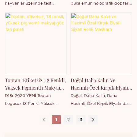
Göz Farı
serbest bırakın!
hayvanlar üzerinde test
bukalemun holografik göz farı,
edilmemiş, duochrome tekli göz
tek basınçla iki renkli pigment,
farı, Çin'in Guangdong
kendi markanızla özelleştirme
eyaletinde bulunan Thincen
desteği.
Main tarafından üretilmektedir.
Güçlü üretim kapasitemiz ve
rekabetçi teknoloji seviyemiz
sayesinde, Shenzhen Thincen
Technology Co., Ltd., geniş bir
ürün yelpazesini bağımsız
Toptan, Etiketsiz, 18 Renkli,
Doğal Daha Kalın Ve
olarak geliştirme ve üretme
Yüksek Pigmentli Makyaj
Hacimli Özel Kirpik Elyafı
yeteneğine sahiptir. Yeni çıkan
Göz Farı Paleti
Siyah Renk Maskara
D18r 2020 YENİ Toptan
Doğal, Daha Kalın, Daha
ürünümüz olan göz farı ile
Logosuz 18 Renkli Yüksek
Hacimli, Özel Kirpik Elyafından
ilgileniyorsanız veya şirketimiz
Pigmentli Makyaj Göz Farı
Üretilen Siyah Renk Maskara,
hakkında daha fazla bilgi
1
2
3
Paleti, Çin'in Guangdong
Çin'in Guangdong eyaletinde
edinmek istiyorsanız bizimle
eyaletinde bulunan Thincen
bulunan Thincen Main
iletişime geçebilirsiniz.
Main tarafından üretilmektedir.
tarafından üretilmektedir.