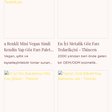
toptan satışı, özel etiket
özelleştirme hizmeti.
9 Renkli Mini Vegan Simli
En İyi Metalik Göz Farı
Kendin Yap Göz Farı Paleti
Tedarikçisi - Thincen
Tedarikçisi
Vegan, ışıltılı ve
2000 yılından beri önde gelen
kişiselleştirilebilir tonlar sunan
bir OEM/ODM kozmetik
mini bir göz farı paleti
üreticisi olan Thincen, sınırsız
arıyorsanız, 9 Renkli Mini Vegan
yaratıcı olanaklar için birden
Simli Kendin Yap Göz Farı
fazla bitişi bir araya getiren bu
Paletimizden başka bir yere
profesyonel kalitede göz farı
bakmanıza gerek yok. Bu
paletini sunuyor.
palet, kendi benzersiz
görünümlerinizi yaratmak için