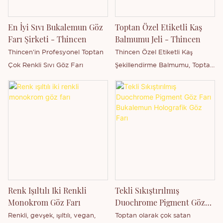
karıştırılıp eşleştirilebilen dokuz
adet yüksek pigmentli ve uzun
En İyi Sıvı Bukalemun Göz
Toptan Özel Etiketli Kaş
ömürlü renk içerir. İster hafif bir
Farı Şirketi - Thincen
Balmumu Jeli - Thincen
ışıltı, ister çarpıcı bir parıltı
Thincen'in Profesyonel Toptan
Thincen Özel Etiketli Kaş
isteyin, bu palette her şey var.
Çok Renkli Sıvı Göz Farı
Şekillendirme Balmumu, Toptan
Formülü hayvanlar üzerinde
Özel Etiketli Kaş Şekillendirme
test edilmemiş, mineral bazlı ve
Jel Sabunu.
suya dayanıklıdır, bu nedenle
bulaşma veya solma
konusunda endişelenmeden
makyajınızın keyfini
çıkarabilirsiniz. Ayrıca, kompakt
boyutu taşımayı ve seyahat
etmeyi kolaylaştırır. Bugün
sipariş verin ve 9 Renkli Mini
Renk Işıltılı Iki Renkli
Tekli Sıkıştırılmış
Vegan Simli Kendin Yap Göz
Monokrom Göz Farı
Duochrome Pigment Göz
Farı Bukalemun Holografik
Farı Paletimizle yaratıcılığınızı
Renkli, gevşek, ışıltılı, vegan,
Toptan olarak çok satan