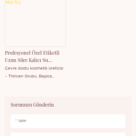
Profesyonel Özel Etiketli
Uzun Süre Kalıcı Su
Geçirmez Mat Ruj
Çevre dostu kozmetik üreticisi
– Thincen Grubu. Başlıca
ürünlerimiz şunlardır: ruj, dudak
parlatıcısı, dudak kalemi, far
paleti, kaş pomadı, eyeliner
Sorunuzu Gönderin
kalemi, allık, suya dayanıklı
maskara, tam kapatıcı, kontür
Isim
kozmetikleri, makyaj seti,
aydınlatıcı, fondöten vb. Ürün