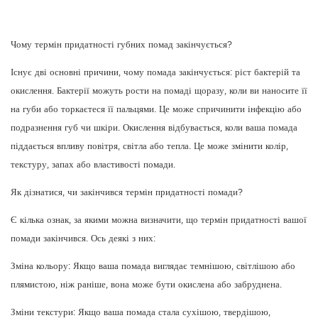
Чому термін придатності губних помад закінчується?
Існує дві основні причини, чому
помада
закінчується: ріст бактерій та
окислення. Бактерії можуть рости на помаді щоразу, коли ви наносите її
на губи або торкаєтеся її пальцями. Це може спричинити інфекцію або
подразнення губ чи шкіри. Окислення відбувається, коли ваша помада
піддається впливу повітря, світла або тепла. Це може змінити колір,
текстуру, запах або властивості помади.
Як дізнатися, чи закінчився термін придатності помади?
Є кілька ознак, за якими можна визначити, що термін придатності вашої
помади закінчився. Ось деякі з них:
Зміна кольору: Якщо ваша помада виглядає темнішою, світлішою або
плямистою, ніж раніше, вона може бути окислена або забруднена.
Зміни текстури: Якщо ваша помада стала сухішою, твердішою,