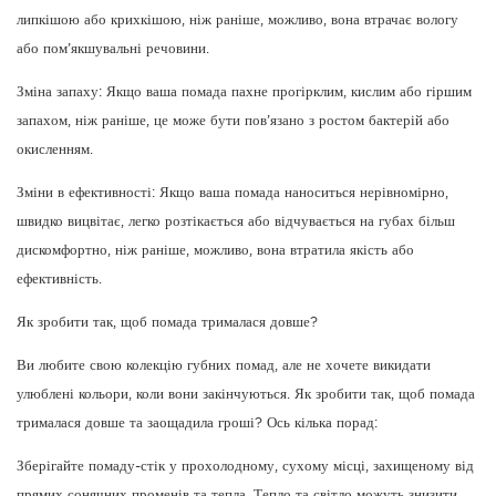
липкішою або крихкішою, ніж раніше, можливо, вона втрачає вологу
або пом’якшувальні речовини.
Зміна запаху: Якщо ваша помада пахне прогірклим, кислим або гіршим
запахом, ніж раніше, це може бути пов’язано з ростом бактерій або
окисленням.
Зміни в ефективності: Якщо ваша помада наноситься нерівномірно,
швидко вицвітає, легко розтікається або відчувається на губах більш
дискомфортно, ніж раніше, можливо, вона втратила якість або
ефективність.
Як зробити так, щоб помада трималася довше?
Ви любите свою колекцію губних помад, але не хочете викидати
улюблені кольори, коли вони закінчуються. Як зробити так, щоб помада
трималася довше та заощадила гроші? Ось кілька порад:
Зберігайте помаду-стік у прохолодному, сухому місці, захищеному від
прямих сонячних променів та тепла. Тепло та світло можуть знизити