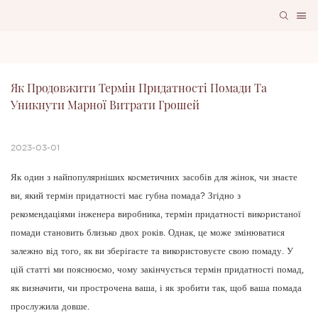
Як Продовжити Термін Придатності Помади Та 
Уникнути Марної Витрати Грошей
2023-03-01
Як один з найпопулярніших косметичних засобів для жінок, чи знаєте
ви, який термін придатності має губна помада? Згідно з
рекомендаціями інженера виробника, термін придатності використаної
помади становить близько двох років. Однак, це може змінюватися
залежно від того, як ви зберігаєте та використовуєте свою помаду. У
цій статті ми пояснюємо, чому закінчується термін придатності помад,
як визначити, чи прострочена ваша, і як зробити так, щоб ваша помада
прослужила довше.