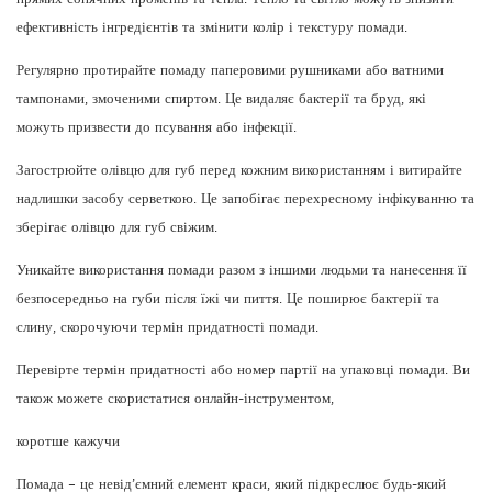
ефективність інгредієнтів та змінити колір і текстуру помади.
Регулярно протирайте помаду паперовими рушниками або ватними
тампонами, змоченими спиртом. Це видаляє бактерії та бруд, які
можуть призвести до псування або інфекції.
Загострюйте олівцю для губ перед кожним використанням і витирайте
надлишки засобу серветкою. Це запобігає перехресному інфікуванню та
зберігає олівцю для губ свіжим.
Уникайте використання помади разом з іншими людьми та нанесення її
безпосередньо на губи після їжі чи пиття. Це поширює бактерії та
слину, скорочуючи термін придатності помади.
Перевірте термін придатності або номер партії на упаковці помади. Ви
також можете скористатися онлайн-інструментом,
коротше кажучи
Помада – це невід’ємний елемент краси, який підкреслює будь-який