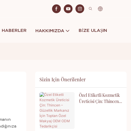
HABERLER
BIZE ULAŞIN
HAKKIMIZDA
Sizin Için Önerilenler
Özel Etiketli Kozmetik
Üreticisi Çin: Thincen –
Güzellik Markanız İçin
Toptan Özel Makyaj
OEM ODM Tedarikçisi
rmanın
ndığınıza