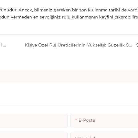
nüdür. Ancak, bilmeniz gereken bir son kullanma tarihi de vardı
 ödün vermeden en sevdiğiniz ruju kullanmanın keyfini çıkarabilirs
Eyeliner doku karşılaştırması: jel, sıvı, kalem; hangisi size daha uygun?
Kişiye Özel Ruj Üreticilerinin Yükselişi: Güzellik Sektörünü Nasıl Değiştiriyorlar?
E-Posta