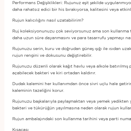
Performans Değişiklikleri: Rujunuz eşit şekilde uygulanmıy
daha rahatsız edici bir his bırakıyorsa, kalitesini veya etkinl
Rujun kalıcılığını nasıl uzatabilirim?
Ruj koleksiyonunuzu çok seviyorsunuz ama son kullanma tar
daha uzun süre dayanmasını ve para tasarrufu yapmayı nasıl 
Rujunuzu serin, kuru ve doğrudan güneş ışığı ile ısıdan uzak b
rujun rengini ve dokusunu değiştirebilir.
Rujunuzu düzenli olarak kağıt havlu veya alkole batırılmı
açabilecek bakteri ve kiri ortadan kaldırır.
Dudak kalemini her kullanımdan önce sivri uçlu hale getirin
kaleminin tazeliğini korur.
Rujunuzu başkalarıyla paylaşmaktan veya yemek yedikten y
bakteri ve tükürüğün yayılmasına neden olarak rujun kulla
Rujun ambalajındaki son kullanma tarihini veya parti numara
Kısacası