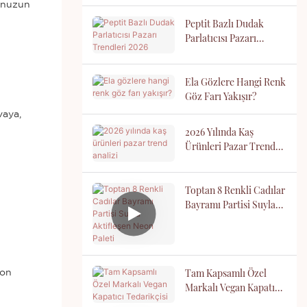
junuzun
Peptit Bazlı Dudak
Parlatıcısı Pazarı
Trendleri 2026
Ela Gözlere Hangi Renk
Göz Farı Yakışır?
vaya,
2026 Yılında Kaş
Ürünleri Pazar Trend
Analizi
Toptan 8 Renkli Cadılar
Bayramı Partisi Suyla
Aktifleşen Neon Paleti
Tam Kapsamlı Özel
yon
Markalı Vegan Kapatıcı
Tedarikçisi