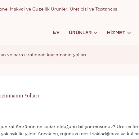
nel Makyaj ve Güzellik Ürünleri Üreticisi ve Toptancısı
EV
ÜRÜNLER
HIZMET
n ve para israfından kaçınmanın yolları
açınmanın Yolları
rujun raf ömrünün ne kadar olduğunu biliyor musunuz? Üretici fi
aklaşık iki yıldır. Ancak bu, rujunuzu nasıl sakladığınıza ve kulla