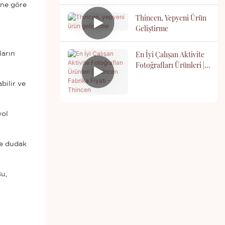
ine göre
Thincen, Yepyeni Ürün
Geliştirme
En İyi Çalışan Aktivite
ların
Fotoğrafları Ürünleri |
Thincen Fabrika Fiyatı
bilir ve
- Thincen
yol
ve dudak
u,