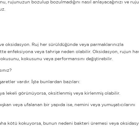
uğunu, rujunuzun bozulup bozulmadığını nasıl anlayacağınızı ve ru
uz.
 ve oksidasyon. Ruj her sürüldüğünde veya parmaklarınızla
tte enfeksiyona veya tahrişe neden olabilir. Oksidasyon, rujun ha
 dokusunu, kokusunu veya performansını değiştirebilir.
sınız?
retler vardır. İşte bunlardan bazıları:
 lekeli görünüyorsa, oksitlenmiş veya kirlenmiş olabilir.
pışkan veya ufalanan bir yapıda ise, nemini veya yumuşatıcılarını
n daha kötü kokuyorsa, bunun nedeni bakteri üremesi veya oksidas