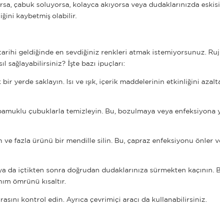
orsa, çabuk soluyorsa, kolayca akıyorsa veya dudaklarınızda eskis
iğini kaybetmiş olabilir.
ihi geldiğinde en sevdiğiniz renkleri atmak istemiyorsunuz. Ruj
sağlayabilirsiniz? İşte bazı ipuçları:
ir yerde saklayın. Isı ve ışık, içerik maddelerinin etkinliğini azalta
ş pamuklu çubuklarla temizleyin. Bu, bozulmaya veya enfeksiyona 
 ve fazla ürünü bir mendille silin. Bu, çapraz enfeksiyonu önler 
a da içtikten sonra doğrudan dudaklarınıza sürmekten kaçının. B
nım ömrünü kısaltır.
sını kontrol edin. Ayrıca çevrimiçi aracı da kullanabilirsiniz.