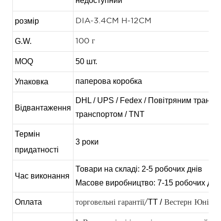
недоступний
розмір
DIA-3.4CM H-12CM
G.W.
100 г
MOQ
50 шт.
паперова коробка
Упаковка
DHL / UPS / Fedex / Повітряним трансп
Відвантаження
транспортом / TNT
Термін
3 роки
придатності
Товари на складі: 2-5 робочих днів
Час виконання
Масове виробництво: 7-15 робочих дні
Оплата
TT /
торговельні гарантії/
Вестерн Юніон