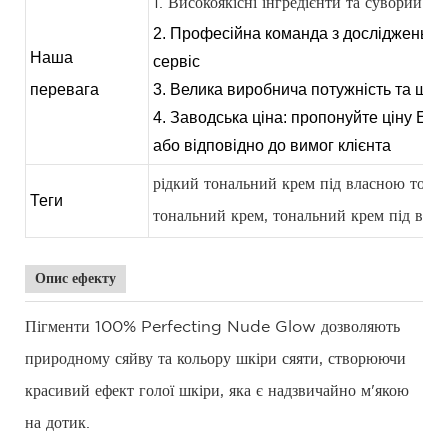
1. Високоякісні інгредієнти та суворий ко
2. Професійна команда з досліджень та
Наша
сервіс
перевага
3. Велика виробнича потужність та шви
4. Заводська ціна: пропонуйте ціну EXW
або відповідно до вимог клієнта
рідкий тональний крем під власною торг
Теги
тональний крем, тональний крем під вла
Опис ефекту
Пігменти 100% Perfecting Nude Glow дозволяють
природному сяйву та кольору шкіри сяяти, створюючи
красивий ефект голої шкіри, яка є надзвичайно м'якою
на дотик.