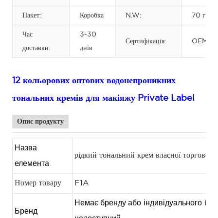
Пакет:
Коробка
N.W:
70 г
Час
3-30
Сертифікація:
OEM/O
доставки:
днів
12 кольорових оптових водонепроникних
тональних кремів для макіяжу Private Label
Опис продукту
Назва
рідкий тональний крем власної торгової 
елемента
Номер товару
F1A
Немає бренду або
індивідуального
бре
Бренд