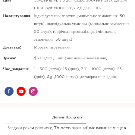
Ціна:
50-299 штук 3,0 дол. США, 300-999 штук 2,9 дол.
США, &gt;=1000 штук 2,8 дол. США
Налаштування:
Індивідуальний логотип (мінімальне замовлення: 50
штук), індивідуальна упаковка (мінімальне замовлення:
50 штук), графічна персоналізація (мінімальне
замовлення: 50 штук)
Доставка:
Морські перевезення
Зразки:
$3.00/шт., 1 шт. (мінімальне замовлення)
Час_завдання:
1 - 300 (штук): 15 (днів), 301 - 1000 (штук): 25
(днів), &gt;1000 (штук): договірна ціна (днів)
Деталі Продукту
Завдяки рокам розвитку, Thincen зараз займає важливе місце в