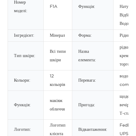
Номер
F1A
Функція:
Натурал
моделі:
Відбілюв
Водості
Інгредієнт:
Мінерал
Форма:
Рідина
рідкий 
Всі типи
Назва
Тип шкіри:
крем вла
шкіри
елемента:
торгової
12
водонеп
Кольори:
Перевага:
кольорів
comcea
щоденни
макіяж
Функція:
Пригода:
вечірка, 
обличчя
Т-стадія
Логотип
FedEx 
Логотип:
Відвантаження:
клієнта
UPS TN