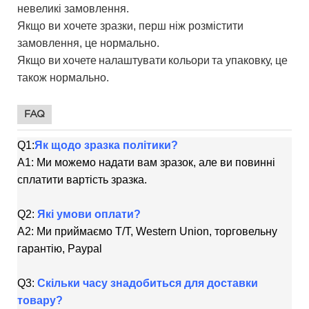
невеликі замовлення.
Якщо ви хочете зразки, перш ніж розмістити
замовлення, це нормально.
Якщо ви
хочете
налаштувати
кольори
та упаковку, це
також нормально.
FAQ
Q1:
Як щодо зразка політики?
A1: Ми можемо надати вам зразок, але ви повинні
сплатити вартість зразка.
Q2:
Які умови оплати?
A2: Ми приймаємо T/T, Western Union, торговельну
гарантію, Paypal
Q3:
Скільки часу знадобиться для доставки
товару?