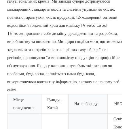
галузі тональних кремів. Ми завжди суворо дотримуємося
міжнародних стандартів якості та системи управління якістю,
повністю гарантуючи якість продукції. 12-кольоровий оптовий
водостійкий тональний крем для макіяжу Private Label.
Thincen присвятив себе дизайну, дослідженням та розробкам,
виробництву та оновленню. Ми щиро сподіваємося, що зможемо
задовольнити потреби клієнтів з різних галузей, країн та
регіонів, пропонуючи їм високоякісну продукцію та професійне
обслуговування. Якщо у вас виникнуть будь-які питання чи
проблеми, будь ласка, зв'яжіться з нами будь-коли,
використовуючи контактну інформацію, вказану на нашому веб-
сайті.
Місце
Гуандун,
Назва бренду:
MSDS
походження:
Китай
Освітлен
Консилер