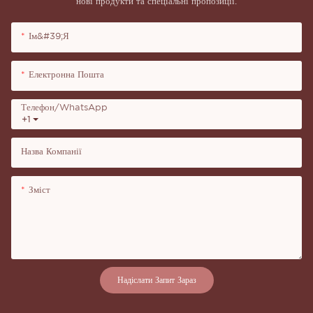
нові продукти та спеціальні пропозиції.
Ім&#39;я
Електронна Пошта
Телефон/WhatsApp
+1
Назва Компанії
Зміст
Надіслати Запит Зараз