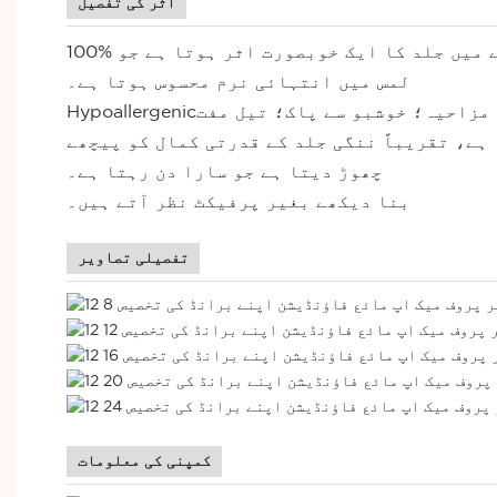
اثر کی تفصیل
100% پرفیکٹنگ نیوڈ گلو پگمنٹس جلد کی قدرتی چمک اور رنگت کو چمکانے کی اجازت دیتے ہیں جس کے نتیجے میں جلد کا ایک خوبصورت اثر ہوتا ہے جو
لمس میں انتہائی نرم محسوس ہوتا ہے۔
ی غیر مزاحیہ؛ خوشبو سے پاک؛ تیل مفت
ہے، تقریباً ننگی جلد کے قدرتی کمال کو پیچھے
چھوڑ دیتا ہے جو سارا دن رہتا ہے۔
بنا دیکھے بغیر پرفیکٹ نظر آتے ہیں۔
تفصیلی تصاویر
کمپنی کی معلومات