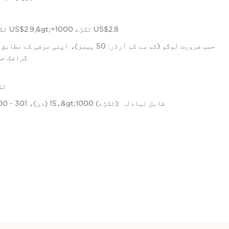
50-299 ٹکڑے US$3.0,300-999 ٹکڑے US$2.9,&gt;=1000 ٹکڑے US$2.8
گرافک حسب 
$3.00/ٹکڑا
1 - 300 (ٹکڑے): 15 (دن)، 301 - 1000 (ٹکڑے): 25 (دن)،&gt;1000 (ٹکڑے): قابل تبادلہ