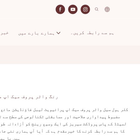
ہم سے رابطہ کریں۔
خبری
ہمارے بارے میں
12 رنگ واٹر پروف میک اپ
مضبوط پیداواری صلاحیت اور مسابقتی ٹکنالوجی کی سطح سے 
لمیٹڈ کے پاس پروڈکٹ سیریز کی ایک وسیع رینج کو آزادانہ طور 
کا ہم سے رابطہ کرنے کا خیرمقدم ہے کہ آیا آپ ہماری نئی جا
ہیں یا ہم