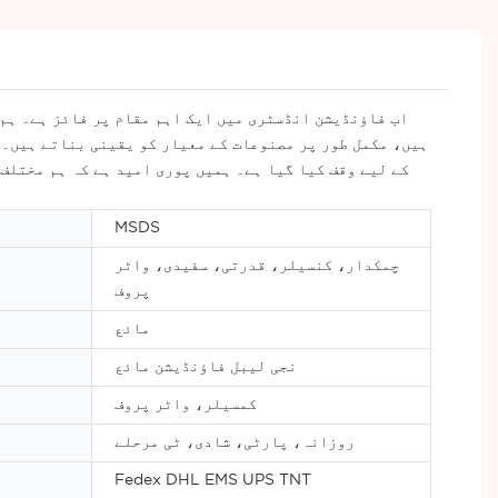
کے لیے وقف کیا گیا ہے۔ ہمیں پوری امید ہے کہ ہم مختلف
MSDS
چمکدار، کنسیلر، قدرتی، سفیدی، واٹر
پروف
مائع
نجی لیبل فاؤنڈیشن مائع
کمسیلر، واٹر پروف
روزانہ، پارٹی، شادی، ٹی مرحلے
Fedex DHL EMS UPS TNT