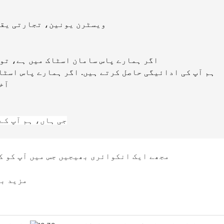
A2: ہم T/T، ویسٹرن یونین، تجا
A3: اگر ہمارے پاس سامان اسٹاک میں ہے، تو ہم انہیں 3-7 دنوں کے بعد
ہم آپ کی ادائیگی حاصل کرتے ہیں. اگر ہمارے پاس اسٹا
آخر
جی ہاں، ہم آپ کے
A5:1، مجھے ایک انکوائری بھیجیں جس میں آپ ک
3، مزید