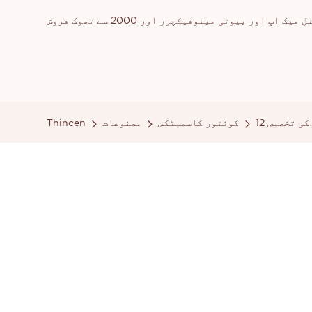
ور بیوٹی مینوفیکچرر اور 2000 سے تھوک فروش
 کی تخصیص
کونٹور کاسمیٹکس
مصنوعات
Thincen