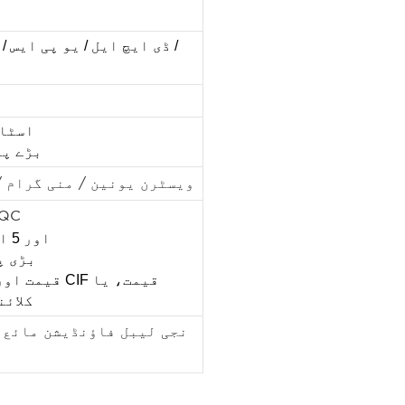
ڈی ایچ ایل / یو پی ایس / 
اسٹاک میں 
بڑے پیمان
ویسٹرن یونین / منی گرام /
1. اعلی معیار کے اجزاء او
2. R&D اور 5 اسٹار سروس کی پیشہ ور ٹیم
3. بڑ
کلائن
نجی لیبل فاؤنڈیشن مائع،