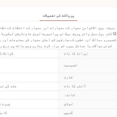
پروڈکٹ کی تفصیلات
ہیں، مکمل طور پر مصنوعات کے معیار کو یقینی بناتے ہیں۔ 12 کلر ہول سیل واٹر پروف میک اپ پرائ
 شعبوں، ممالک اور خطوں کے صارفین کو اعلیٰ معیار کی مصنوعات اور پ
کوئی سوالات یا مسائل ہیں، تو براہ کرم ہماری ویب سائٹ پر درج ر
برانڈ کا نام:
گوانگ ڈ
خصوصیت:
فارم:
آئٹم کا نام:
جلد کی تم
فائدہ:
موقع:
چہرے ک
کھیپ:
گاہک