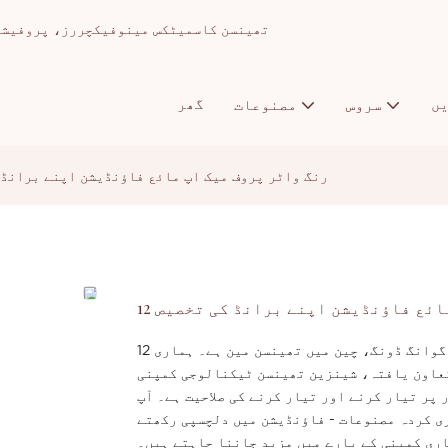
تھینسن کاسمیٹکس مینوفیکچررز، پروفیشنل میک اپ ا
ں
گھر
سروس
مصنوعات
12 رنگ واٹر پروف میک اپ مائع فاؤنڈیشن اپنے برانڈ
 مائع فاؤنڈیشن اپنے برانڈ کی تخصیص
12 کلر ہول سیل واٹر پروف میک اپ پرائیویٹ لیبل فاؤنڈیشن مائع گوانگ ڈونگ، چین میں تھینسن مین ہے۔ ہماری
تعاون یافتہ، شینزین تھینسن ٹیکنالوجی کمپنی
پر تیار کرنے اور تیار کرنے کی صلاحیت ہے۔ آپ
ری کردہ مصنوعات - فاؤنڈیشن میں دلچسپی رکھتے
اری کمپنی کے بارے میں مزید جاننا چاہتے ہیں۔