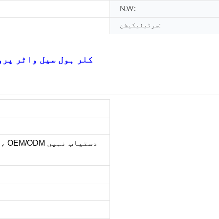
N.W:
سرٹیفیکیشن:
12 کلر ہول سیل واٹر پ
rand، OEM/ODM دستیا