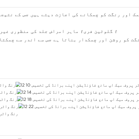
Hypoallergenic؛ گلوٹین فری؛ ماہر امراض جلد کی منظور
گت کو روشن اور چمکدار بناتا ہے جس سے اندر سے چمکتا 