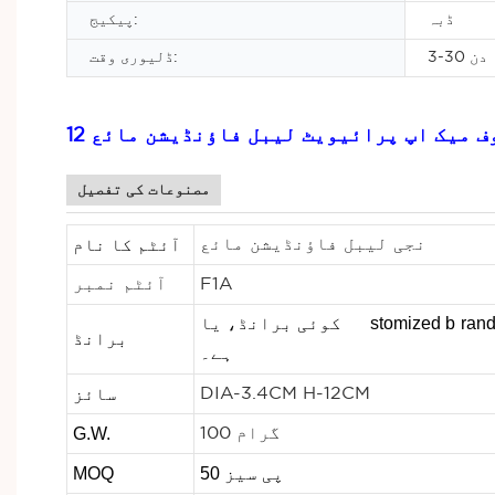
ڈبہ
پیکیج:
3-30 دن
ڈلیوری وقت:
روف میک اپ پرائیویٹ لیبل فاؤنڈیشن مائع
مصنوعات کی تفصیل
آئٹم کا نام
نجی لیبل فاؤنڈیشن مائع
F1A
آئٹم نمبر
ب نہیں
stomized b
کوئی برانڈ، یا cu
برانڈ
ہے۔
سائز
DIA-3.4CM H-12CM
G.W.
100 گرام
50 پی سیز
MOQ