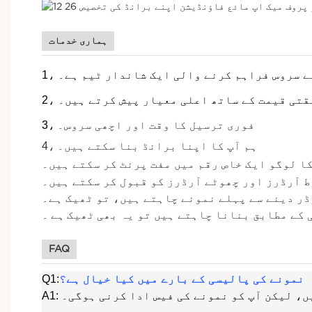
ہماری خدمات
ابقتی قیمت کے ساتھ اعلی معیار پیش کرتے ہیں۔
فوری ترسیل کا وقت اور اچھی سروس۔
3،
ہم آپ کا اپنا برانڈ بنا سکتے ہیں۔
4،
کا لوگو ایک خاص رقم میں مفت پرنٹ کر سکتے ہیں۔
 آرڈرز اور چھوٹے آرڈرز کو قبول کر سکتے ہیں۔
ڈر دینے سے پہلے نمونے چاہتے ہیں، تو ٹھیک ہے۔
 کے مطابق بنانا چاہتے ہیں تو یہ بھی
ٹھیک
ہے
۔
FAQ
نمونے کی پالیسی کے بارے میں کیا خیال ہے؟
Q1:
ہیں، لیکن آپ کو نمونے کی فیس ادا کرنی ہوگی۔