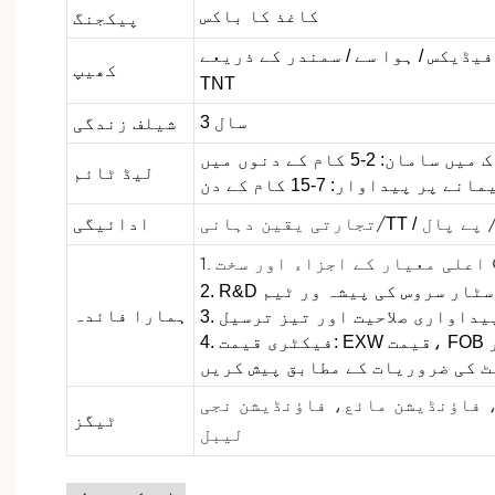
کاغذ کا باکس
پیکجنگ
فیڈیکس / ہوا سے / سمندر کے ذریعے /
کھیپ
TNT
3 سال
شیلف زندگی
سامان: 2-5 کام کے دنوں میں
لیڈ ٹائم
ے پر پیداوار: 7-15 کام کے دن
TT /
ادائیگی
 پے پال
تجارتی یقین دہانی/
ر سخت QC
ہمارا فائدہ
ی پیداواری صلاحیت اور تیز ترسیل
4. فیکٹری قیمت: EXW قیمت، FOB قیمت اور CIF قیمت، یا
ٹ کی ضروریات کے مطابق پیش کریں
 فاؤنڈیشن مائع، فاؤنڈیشن نجی
ٹیگز
لیبل