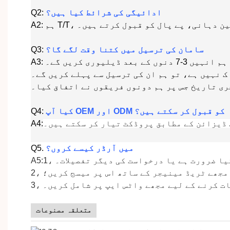
ادائیگی کی شرائط کیا ہیں؟
Q2:
رتی یقین دہانی، پے پال کو قبول کرتے ہیں۔
سامان کی ترسیل میں کتنا وقت لگے گا؟
Q3:
 ڈیلیوری کریں گے۔
ک نہیں ہے، تو ہم ان کی ترسیل سے پہلے کریں گے۔
ی تاریخ جس پر ہم دونوں فریقوں نے اتفاق کیا۔
کیا آپ OEM اور ODM کو قبول کر سکتے ہیں؟
Q4:
 ڈیزائن کے مطابق پروڈکٹ تیار کر سکتے ہیں۔
A4:
میں آرڈر کیسے کروں؟
.
Q5
و کیا ضرورت ہے یا درخواست کی دیگر تفصیلات۔
2، مجھے ٹریڈ مینیجر کے ساتھ اس پر میسج کریں؛
 بات کرنے کے لیے مجھے واٹس ایپ پر شامل کریں۔
متعلقہ مصنوعات