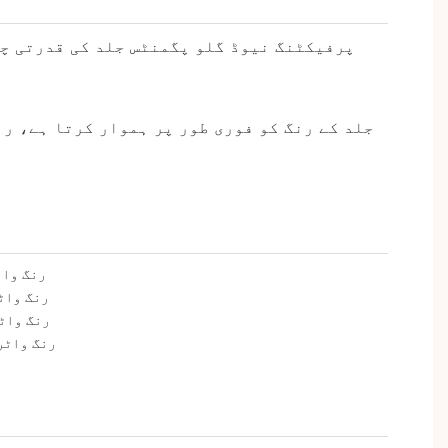
جلد کے رنگ کو فوری طور پر ہموار کرتا ہے، رن