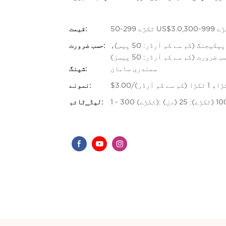
قیمت:
حسب ضرورت لوگو (کم سے کم آرڈر: 50 پیسز)، اپنی مرضی کے مطابق پیکیجنگ (کم سے کم آرڈر: 50 پیس)،
حسب ضرورت:
ضرورت (کم سے کم آرڈر: 50 پیسز)
سمندری سامان
شپنگ:
، 1 ٹکڑا (کم سے کم آرڈر)
نمونے:
لیڈ_ٹائم: