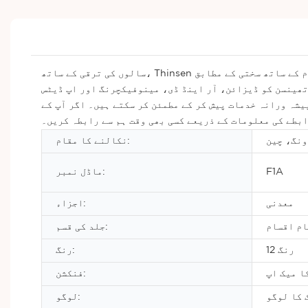
سالوں کی ترقی کے ساتھ، Thinsen اب فاؤنڈیشن انڈسٹری میں ایک اہم مقام پر فائز ہے۔ ہم ہمیشہ بین الاقوامی معیار کے معیارات اور معیار کے انتظام کے نظام کے ساتھ سختی کے مطابق
یویٹ لیبل فاؤنڈیشن لیکویڈ تھینسن کو ڈیزائن، آر اینڈ ڈی، مینوفیکچرنگ اور اپ ڈیٹس
یشہ ورانہ خدمات پیش کر کے مطمئن کر سکتے ہیں۔ اگر آپ کے
ابطے کی معلومات کے ذریعے کسی بھی وقت ہم سے رابطہ کریں۔
ونگ، چین
نکالنے کا مقام:
F1A
ماڈل نمبر:
معدنی
اجزاء:
ام اقسام
جلد کی قسم:
12 رنگ
رنگ:
ا میک اپ
فنکشن:
 کا لوگو
لوگو: