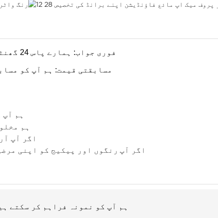
1، فوری جواب: ہمارے پاس 24 گھنٹے سروس فراہم کرنے والی ایک شاندار ٹیم ہے۔
2، مسابقتی قیمت: ہم آپ کو مس
ہم آپ 
ہم مخلوط
اگر آپ آر
اگر آپ
رنگوں اور پیکیج کو اپنی مرضی
A1: ہم آپ کو نمونہ فراہم کر سکتے 