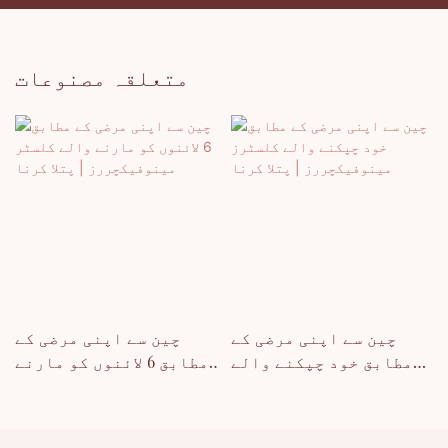
متعلقہ مصنوعات
چین سے اپنی مرضی کے
چین سے اپنی مرضی کے
مطابق خود چپکنے والے
مطابق 6 لائنوں کو مارنے
کلسٹرز مینوفیکچررز |
والے کلسٹر
پتلا کرنا
مینوفیکچررز | پتلا کرنا