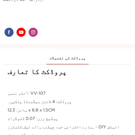
پروڈکٹ کی تفصیلات
پروڈکٹ کا تعارف
آئٹم نمبر: VV-107
پروڈکٹ: 4 لائنز سیگمنٹڈ پلکیں۔
سائز: 12.3 x 6.8 x 1.5CM
پیکیج وزن: 0.07 کلوگرام
ہمارے اختراعی خود چپکنے والے لیش کلسٹرز - DIY ائیلش