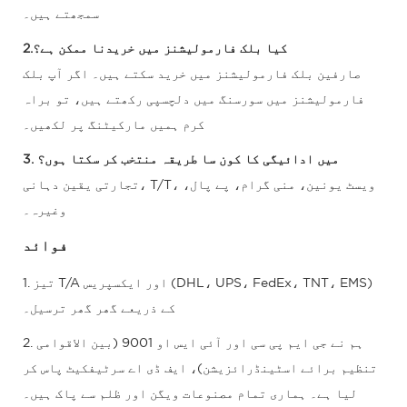
سمجھتے ہیں۔
2.کیا بلک فارمولیشنز میں خریدنا ممکن ہے؟
صارفین بلک فارمولیشنز میں خرید سکتے ہیں۔ اگر آپ بلک
فارمولیشنز میں سورسنگ میں دلچسپی رکھتے ہیں، تو براہ
کرم ہمیں مارکیٹنگ پر لکھیں۔
3. میں ادائیگی کا کون سا طریقہ منتخب کر سکتا ہوں؟
تجارتی یقین دہانی، T/T، ویسٹ یونین، منی گرام، پے پال،
وغیرہ۔
فوائد
1. تیز T/A اور ایکسپریس (DHL، UPS، FedEx، TNT، EMS)
کے ذریعے گھر گھر ترسیل۔
2. ہم نے جی ایم پی سی اور آئی ایس او 9001 (بین الاقوامی
تنظیم برائے اسٹینڈرائزیشن)، ایف ڈی اے سرٹیفکیٹ پاس کر
لیا ہے۔ ہماری تمام مصنوعات ویگن اور ظلم سے پاک ہیں۔