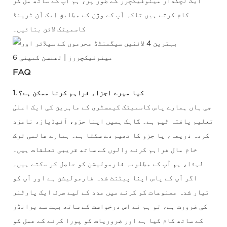
ایک لچکدار مینوفیکچرر کے طور پر، ہم آپ کے ساتھ مل کر
کام کرتے ہیں تاکہ آپ کے وژن کے مطابق ایک آن ٹرینڈ
کاسمیٹک لائن بنائیں۔
FAQ
1. کیا میرے اجزاء فراہم کرنا ممکن ہے؟
جی ہاں ہمارے پاس کاسمیٹک کیمسٹری کے ماہرین کی ایک اعلیٰ
تعلیم یافتہ ٹیم ہے۔ گاہک ہمیں اپنا جزو، آئیڈیاز، نامزد
کردہ ذریعہ، یا جزو کا تھیم دے سکتا ہے۔ ہمارے عالمی ترک
خام مال فراہم کرنے والوں کے ساتھ قریبی تعلقات ہیں۔
لہذا، ہم آپ کے مطلوبہ فارمولیشن کو حاصل کر سکتے ہیں۔
اگر آپ کے پاس اپنا پیٹنٹ شدہ فارمولیشن ہے اور آپ کو
تیار شدہ مصنوعات کو کرنے میں مدد کے لیے صرف ایک پارٹنر
کی ضرورت ہے، تو ہم نے اس درخواست کے ساتھ بہت سے برانڈز
کے ساتھ کام کیا ہے اور ضروریات کو پورا کرنے کے عمل کو