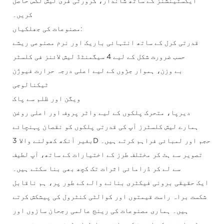
ایکسٹینشنز کے ساتھ شاندار، کرورٹی فری لیش لُکس حاصل
کریں۔
مصنوعات کی جھلکیاں:
قدرتی کرل کے ساتھ انتہائی باریک اور نرم مصنوعی ریشے
حسب ضرورت شکل کے لیے 4 سیگمنٹڈ لیش لائنز فی کلسٹر
بے وزن، ہموار جڑوں کے لیے اعلی درجہ حرارت فیوژن
ٹیکنالوجی
ویگن اور ظلم سے پاک
دیرپا، متحرک پلکوں کے لیے واٹر پروف اور اعلی روغن
ہمارے لیش کلسٹرز آپ کی قدرتی پلکوں کو نقصان پہنچائے
بغیر آنکھ کھولنے والا 3D حجم اور لمبائی فراہم کرتے ہیں۔
تصویر سے ہٹ کر مختلف طرز کے اختیارات کے ساتھ، آپ لطیف
سے لے کر ڈرامائی اثرات تک کچھ بھی بنا سکتے ہیں۔
ایک حقیقی برونی فیکٹری بنانے والے کے طور پر، ہم ناقابل
شکست براہ راست قیمتوں اور کوالٹی کنٹرول کی پیشکش کرتے
ہیں۔ ہماری مصنوعات کی رینج عالمی رجحان سازوں اور