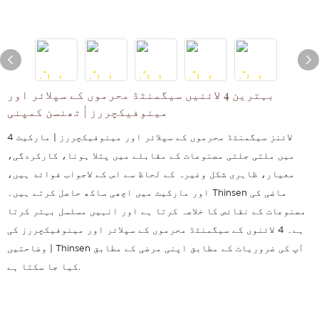
بہترین 4 لائنیں سیگمنٹڈ محرموں کے سپلائر اور
مینوفیکچررز | تھنسن کمپنی
4 لائنز سیگمنٹڈ محرموں کے سپلائر اور مینوفیکچررز | مارکیٹ
میں ملتی جلتی مصنوعات کے مقابلے میں پتلا ہونا، کارکردگی،
معیار، ظاہری شکل وغیرہ کے لحاظ سے اس کے لاجواب فوائد ہیں،
اور مارکیٹ میں اچھی ساکھ حاصل کرتے ہیں۔ Thinsen ماضی کی
مصنوعات کے نقائص کا خلاصہ کرتا ہے اور انہیں مسلسل بہتر کرتا
ہے۔ 4 لائنوں کے سیگمنٹڈ محرموں کے سپلائر اور مینوفیکچررز کی
وضاحتیں | Thinsen آپ کی ضروریات کے مطابق اپنی مرضی کے مطابق
کیا جا سکتا ہے.