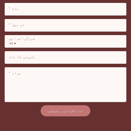
نام
ای میل
فون/واٹس ایپ
+1
کمپنی کا نام
مواد
اب انکوائری بھیجیں