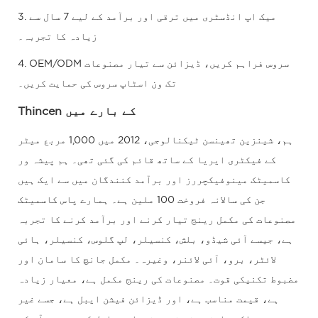
3. میک اپ انڈسٹری میں ترقی اور برآمد کے لیے 7 سال سے
زیادہ کا تجربہ۔
4. OEM/ODM سروس فراہم کریں، ڈیزائن سے تیار مصنوعات
تک ون اسٹاپ سروس کی حمایت کریں۔
Thincen کے بارے میں
ہم، شینزین تھینسن ٹیکنالوجی، 2012 میں 1,000 مربع میٹر
کے فیکٹری ایریا کے ساتھ قائم کی گئی تھی۔ ہم پیشہ ور
کاسمیٹک مینوفیکچررز اور برآمد کنندگان میں سے ایک ہیں
جن کی سالانہ فروخت 100 ملین ہے۔ ہمارے پاس کاسمیٹک
مصنوعات کی مکمل رینج تیار کرنے اور برآمد کرنے کا تجربہ
ہے، جیسے آئی شیڈو، بلش، کنسیلر، لپ گلوس، کنسیلر، ہائی
لائٹر، برو، آئی لائنر، وغیرہ۔ مکمل جانچ کا سامان اور
مضبوط تکنیکی قوت۔ مصنوعات کی رینج مکمل ہے، معیار زیادہ
ہے، قیمت مناسب ہے، اور ڈیزائن فیشن ایبل ہے، جسے غیر