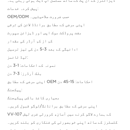
ڈیزائنرز کے ان پٹ کے ساتھ مسلسل اپ ڈیٹ ہوتی رہتی ہے۔
پیش کردہ خدمات:
OEM/ODM حسب ضرورت صلاحیتیں۔
اپنی مرضی کے مطابق برانڈڈ لائن کی ترقی
مفت پروڈکٹ موک اپس اور ڈیزائن سپورٹ
کم از کم آرڈر کی مقدار
ادائیگی کے بعد 3-5 دن کی تیز ترسیل
لیڈ ٹائمز:
نمونہ کے احکامات: 1-3 دن
بلک آرڈرز: 3-7 دن
اپنی مرضی کے مطابق OEM احکامات: 15-45 دن
پیکجنگ:
معیاری کاغذ باکس پیکیجنگ
اپنی مرضی کے مطابق برانڈنگ/لوگو قبول کریں۔
VV-107 کے ہمارے لاگو کرنے میں آسان، کرورٹی فری لیش
کلسٹرز کے ساتھ اپنی خوبصورتی کی فنکاری کو بلند کریں۔