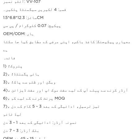
آئٹم نمبر: VV-107
قسم: 4 لکیریں سیگمنٹڈ پلکیں۔
سائز: 12.3*6.8*1.5CM
پیکیج: 0.07 کلوگرام / پی سی
OEM/ODM: ہاں
معیاری پیکیجنگ: کاغذ باکس، اپنی مرضی کے مطابق کیا جا سکتا
ہے
فائدہ
1) پنروک؛
2)، ہائی پگمنٹڈ؛
3)، ویگن اور ظلم سے پاک؛
4)، آرڈر کرنے سے پہلے آپ کے لیے مفت موک اپ اور مفت ڈیزائن
6)، پرنٹ کرنے کے لیے کم MOQ
7)، تیز ترسیل، ادائیگی کے بعد 3 ~ 5 کام کے دن
لیڈ ٹائم
نمونہ آرڈر: ادائیگی کے بعد 1 ~ 3 دن
بلک آرڈر: 3 ~ 7 دن
OEM آرڈر: 15 ~ 45 دن