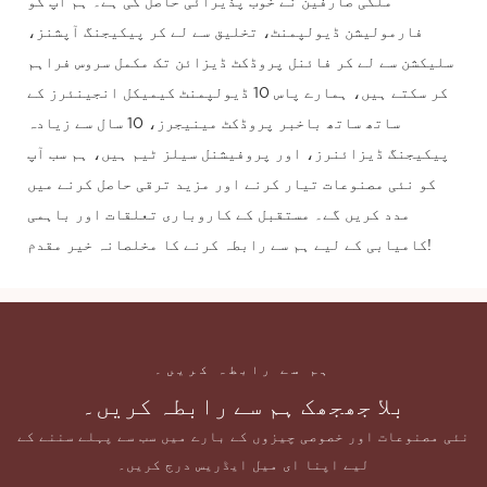
ملکی صارفین نے خوب پذیرائی حاصل کی ہے۔ ہم آپ کو
فارمولیشن ڈیولپمنٹ، تخلیق سے لے کر پیکیجنگ آپشنز،
سلیکشن سے لے کر فائنل پروڈکٹ ڈیزائن تک مکمل سروس فراہم
کر سکتے ہیں، ہمارے پاس 10 ڈیولپمنٹ کیمیکل انجینئرز کے
ساتھ ساتھ باخبر پروڈکٹ مینیجرز، 10 سال سے زیادہ
پیکیجنگ ڈیزائنرز، اور پروفیشنل سیلز ٹیم ہیں، ہم سب آپ
کو نئی مصنوعات تیار کرنے اور مزید ترقی حاصل کرنے میں
مدد کریں گے۔ مستقبل کے کاروباری تعلقات اور باہمی
کامیابی کے لیے ہم سے رابطہ کرنے کا مخلصانہ خیر مقدم!
ہم سے رابطہ کریں۔
بلا جھجھک ہم سے رابطہ کریں۔
نئی مصنوعات اور خصوصی چیزوں کے بارے میں سب سے پہلے سننے کے
لیے اپنا ای میل ایڈریس درج کریں۔