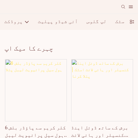
لپ اسٹک
لپ گلوس
آئی شیڈو پیلیٹ
پروڈکٹ
چہرے کا میک اپ
برش کے ساتھ ڈوئل اینڈ
6 کلر کریم سے پاؤڈر بلش
کنسیلر اور ہائی لائٹ
ہول سیل پرائیویٹ لیبل