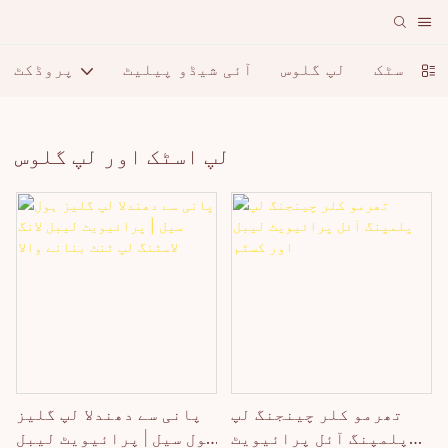
لپ اسٹک
لپ گلوس
آئی شیڈو پیلیٹ
پروڈکٹ
لپ اسٹک اور لپ گلوس
تھرمو کلر چینجنگ لپ
پانی سے دھندلا لپ گلیز
پلمپنگ آئل پرائیویٹ
ہول سیل | پرائیویٹ لیبل