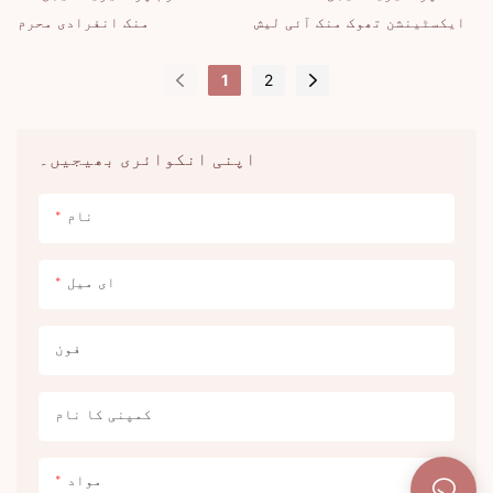
ضروریات کے مطابق اپنی مرضی
Thinsen آپ کی ضروریات کے
ایکسٹینشن تھوک منک آئی لیش
منک انفرادی محرم
کے مطابق کی جا سکتی ہیں۔
مطابق اپنی مرضی کے مطابق
کیا جا سکتا ہے.
1
2
اپنی انکوائری بھیجیں۔
نام
ای میل
فون
کمپنی کا نام
مواد