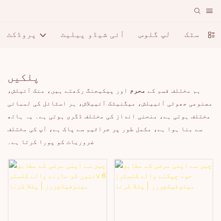
لپ اسٹک
لپ گلوس
آئی شیڈو پیلیٹ
پروڈکٹ
پلکیں
ہم مختلف قسم کے
محرم
اور پیکیجنگ رکھتے ہیں، منک آئیلش،
مصنوعی جھوٹی آئییلش، میگنیٹک آئییلاش، ہر اسٹائل کی لمبائی
مختلف ہوتی ہے، منحنی انداز کی مختلف ڈگری ہوتی ہے۔ یہ ہاتھ
سے بنا ہوا ہے، مکمل طور پر جراثیم سے پاک ہے، آپ کی مختلف
ضروریات کو پورا کرتا ہے۔