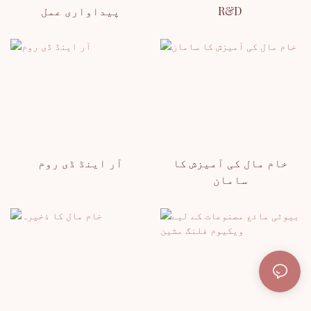
R&D
پیداواری عمل
خام مال کی آمیزش کا
آر اینڈ ڈی روم
سامان