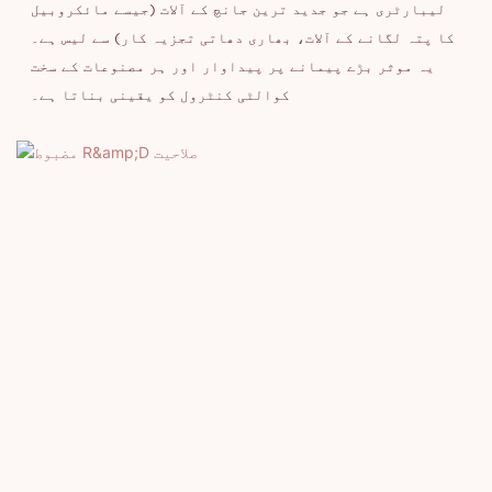
لیبارٹری ہے جو جدید ترین جانچ کے آلات (جیسے مائکروبیل
کا پتہ لگانے کے آلات، بھاری دھاتی تجزیہ کار) سے لیس ہے۔
یہ موثر بڑے پیمانے پر پیداوار اور ہر مصنوعات کے سخت
کوالٹی کنٹرول کو یقینی بناتا ہے۔