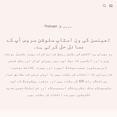
سروس
Thincen
تھینسن کی ون اسٹاپ سلوشن سروس آپ کے
مسائل حل کرتی ہے۔
ہم بیوٹی پراڈکٹس کی مکمل رینج فراہم کرتے ہیں، بشمول ہونٹ،
چہرے اور آنکھوں کا میک اپ، نیز بیوٹی ٹولز اور سکن کیئر
ڈیریویٹیوز جیسے سیٹنگ اسپرے اور سیرم۔ کلائنٹ موجودہ
فارمولوں کا انتخاب کر سکتے ہیں یا اپنی مرضی کے مطابق تیار
کر سکتے ہیں اور منفرد پیکیجنگ کے لیے UV پرنٹنگ، ہاٹ
سٹیمپنگ، سلک اسکریننگ، ایمبوسنگ، اور فراسٹنگ جیسی جدید
تکنیکوں میں سے انتخاب کر سکتے ہیں۔