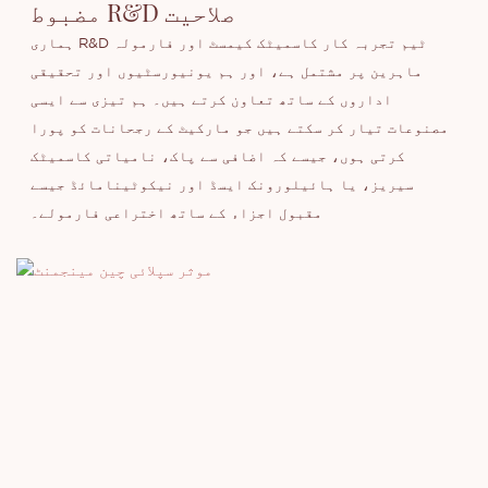
مضبوط R&D صلاحیت
ہماری R&D ٹیم تجربہ کار کاسمیٹک کیمسٹ اور فارمولہ
ماہرین پر مشتمل ہے، اور ہم یونیورسٹیوں اور تحقیقی
اداروں کے ساتھ تعاون کرتے ہیں۔ ہم تیزی سے ایسی
مصنوعات تیار کر سکتے ہیں جو مارکیٹ کے رجحانات کو پورا
کرتی ہوں، جیسے کہ اضافی سے پاک، نامیاتی کاسمیٹک
سیریز، یا ہائیلورونک ایسڈ اور نیکوٹینامائڈ جیسے
مقبول اجزاء کے ساتھ اختراعی فارمولے۔