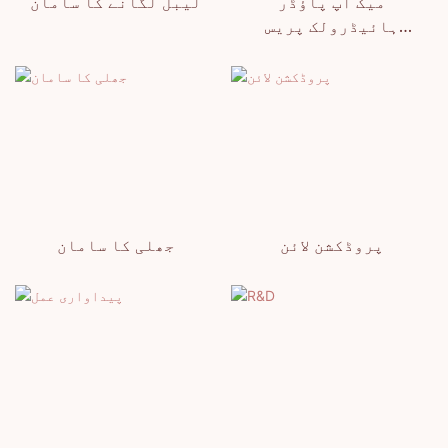
میک اپ پاؤڈر
لیبل لگانے کا سامان
ہائیڈرولک پریس
مشین
پروڈکشن لائن
جھلی کا سامان