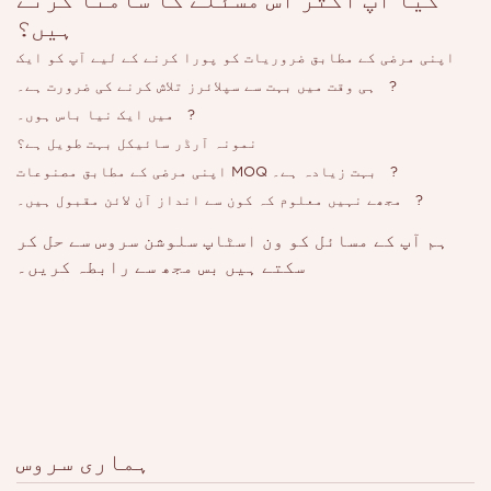
ہیں؟
اپنی مرضی کے مطابق ضروریات کو پورا کرنے کے لیے آپ کو ایک
?
ہی وقت میں بہت سے سپلائرز تلاش کرنے کی ضرورت ہے۔
?
میں ایک نیا باس ہوں۔
نمونہ آرڈر سائیکل بہت طویل ہے؟
?
اپنی مرضی کے مطابق مصنوعات MOQ بہت زیادہ ہے۔
?
مجھے نہیں معلوم کہ کون سے انداز آن لائن مقبول ہیں۔
ہم آپ کے مسائل کو ون اسٹاپ سلوشن سروس سے حل کر
سکتے ہیں بس مجھ سے رابطہ کریں۔
ہماری سروس