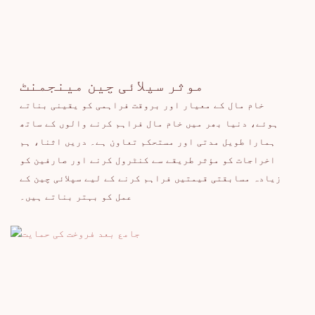
موثر سپلائی چین مینجمنٹ
خام مال کے معیار اور بروقت فراہمی کو یقینی بناتے
ہوئے، دنیا بھر میں خام مال فراہم کرنے والوں کے ساتھ
ہمارا طویل مدتی اور مستحکم تعاون ہے۔ دریں اثنا، ہم
اخراجات کو مؤثر طریقے سے کنٹرول کرنے اور صارفین کو
زیادہ مسابقتی قیمتیں فراہم کرنے کے لیے سپلائی چین کے
عمل کو بہتر بناتے ہیں۔