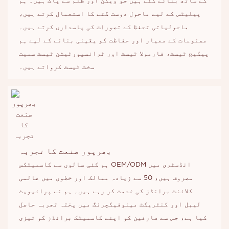
کے ساتھ بنائے گئے ہیں جو ویگن اور ظلم سے پاک ہیں۔ ہم
پیلیٹس کے لیے ماحول دوست گتے کا استعمال کرتے ہیں،
ماحولیاتی تحفظ کے تصورات کی پاسداری کرتے ہیں۔
مصنوعات کے معیار اور حفاظت کو یقینی بنانے کے لیے ہم
پیکیج ٹیسٹ، فارمولا ٹیسٹ اور ٹرانسپورٹیشن ٹیسٹ سمیت
سخت ٹیسٹ کرواتے ہیں۔
بھرپور صنعت کا تجربہ
ہم کئی سالوں سے کاسمیٹکس OEM/ODM انڈسٹری میں
مصروف ہیں، 50 سے زیادہ ممالک اور خطوں میں عالمی
کلائنٹ برانڈز کی خدمت کر رہے ہیں۔ ہم نے پرائیویٹ
لیبل اور کنٹریکٹ مینوفیکچرنگ میں پختہ تجربہ حاصل
کیا ہے، جس سے صارفین کو اپنے کاسمیٹک برانڈز کو تیزی