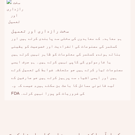
سخت رازداری اور تعمیل
ہم معاہدہ کے معاہدوں کی سختی سے پابندی کرتے ہیں اور
کسٹمر کی مصنوعات کی انفرادیت اور خصوصیت کو یقینی
بناتے ہوئے، کسٹمر کی معلومات کو ظاہر نہیں کرتے ہیں
یا فارمولوں کی کاپی نہیں کرتے ہیں۔ ہم صرف ایسی
مصنوعات تیار کرتے ہیں جو متعلقہ ضوابط کی تعمیل کرتے
ہیں اور ایسی اشیاء سے پرہیز کرتے ہیں جو صارفین کے
لیے قانونی مسائل کا باعث بن سکتے ہیں، جیسے کہ وہ
FDA کی ضروریات کو پورا نہیں کرتے۔
کیا آپ اکثر اس مسئلے کا سامنا کرتے