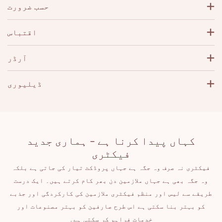
حسب ضرورت
اقتباس
آرڈر
ڈیلیوری
کہاں پیدا کرنا ہے - ہماری جدید
فیکٹری
فیکٹری نہ صرف وہ جگہ ہے جہاں پروڈکٹ تیار کی جاتی ہے بلکہ
وہ جگہ بھی ہے جہاں ملازمین دن بھر کام کرتے ہیں۔ ایک درست
طریقے سے لیس اور منظم فیکٹری ملازمین کی کارکردگی اور جذبے
کو بہتر بنا سکتی ہے اس طرح صارفین کو بہتر مصنوعات اور
خدمات فراہم کر سکتی ہے۔