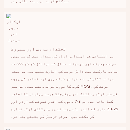
سے لانچ کرنے میں مدد ملتی ہے۔
لچکدار سروس اور سپورٹ
ہم انتہائی کم ابتدائی آرڈر کی مقدار پیش کرتے ہیں،
جس سے چھوٹے اور درمیانے سائز کے برانڈز کو کم لاگت کے
ساتھ مارکیٹ میں داخل ہونے کی اجازت ملتی ہے۔ ہم پیشہ
ورانہ تکنیکی مدد فراہم کرتے ہیں اور کسٹمر کی پوچھ
گچھ کا فوری جواب دیتے ہیں، جس میں MOQ، یونٹ کی
قیمت، لوگو پرنٹنگ اور پیکیجنگ جیسے پہلوؤں کا احاطہ
کیا جاتا ہے۔ ہم 3-7 دنوں کے اندر نمونے کے آرڈر اور
25-30 دنوں کے اندر بڑے پیمانے پر پروڈکشن آرڈر فراہم
کر سکتے ہیں، موثر ترسیل کو یقینی بنا کر۔