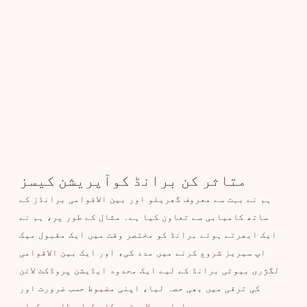
متاثر کن برانڈ کوآپریشن کیسز
ہم نے بہت سے معروف گھریلو اور بین الاقوامی برانڈز کے
ساتھ کامیابی سے تعاون کیا ہے۔ مثال کے طور پر، ہم نے
ایک ابھرتے ہوئے برانڈ کو مختصر وقت میں ایک مقبول میک
اپ سیریز شروع کرنے میں مدد کی، اور ایک بین الاقوامی
لگژری بیوٹی برانڈ کے لیے ایک محدود ایڈیشن پروڈکٹ لائن
کی ترقی میں بھی حصہ لیا، اپنی مضبوط حسب ضرورت اور
پیداواری صلاحیتوں کا مکمل مظاہرہ کیا۔