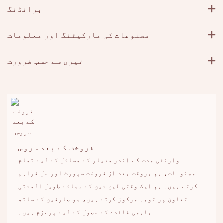
برانڈنگ
مصنوعات کی مارکیٹنگ اور معلومات
تیزی سے حسب ضرورت
فروخت کے بعد سروس
وارنٹی مدت کے اندر معیار کے مسائل کے لیے تمام
مصنوعات، ہم بروقت بعد از فروخت سپورٹ اور حل فراہم
کرتے ہیں۔ ہم ایک وقتی لین دین کے بجائے طویل المدتی
تعاون پر توجہ مرکوز کرتے ہیں، جو صارفین کے ساتھ
باہمی فائدے کے حصول کے لیے پرعزم ہیں۔