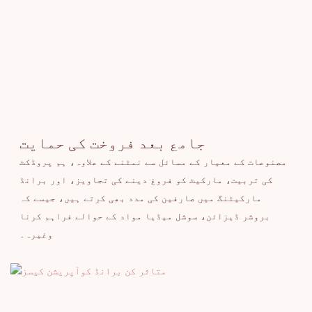
جامع بعد فروخت کی حمایت
مصنوعات کے معیار کے مسائل سے نمٹنے کے علاوہ، ہم پروڈکٹ
کی تربیت، مارکیٹ کو فروغ دینے کی تجاویز، اور برانڈ
مارکیٹنگ میں صارفین کی مدد بھی کرتے ہیں، جیسے کہ
بروشر ڈیزائن، سوشل میڈیا مواد کے حوالے فراہم کرنا
وغیرہ۔