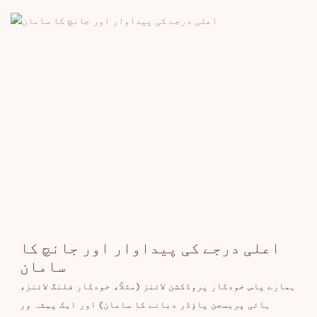
اعلی درجے کی پیداوار اور جانچ کا
سامان
ہمارے پاس خودکار پروڈکشن لائنز (مثلاً، خودکار فلنگ لائنز،
ہائی پریسجن پاؤڈر دبانے کا سامان) اور ایک پیشہ ور