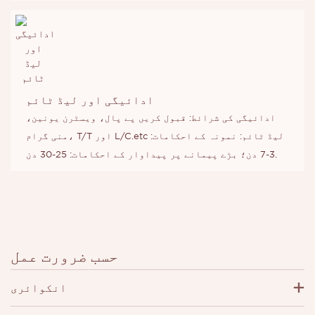
ادائیگی اور لیڈ ٹائم
ادائیگی کی شرائط: قبول کریں پے پال، ویسٹرن یونین،
منی گرام، T/T اور L/C.etc لیڈ ٹائم: نمونہ کے احکامات:
3-7 دن؛ بڑے پیمانے پر پیداوار کے احکامات: 25-30 دن.
حسب ضرورت عمل
انکوائری