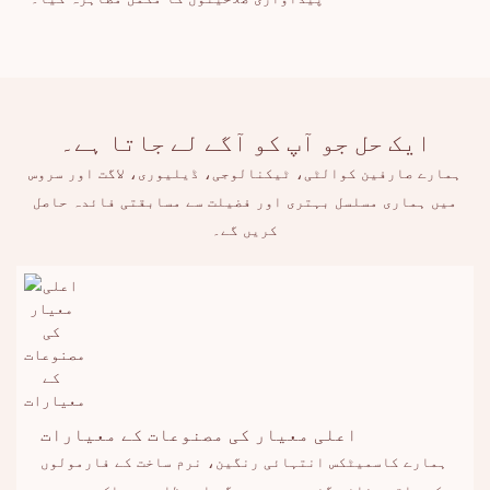
ایک حل جو آپ کو آگے لے جاتا ہے۔
ہمارے صارفین کوالٹی، ٹیکنالوجی، ڈیلیوری، لاگت اور سروس
میں ہماری مسلسل بہتری اور فضیلت سے مسابقتی فائدہ حاصل
کریں گے۔
اعلی معیار کی مصنوعات کے معیارات
ہمارے کاسمیٹکس انتہائی رنگین، نرم ساخت کے فارمولوں