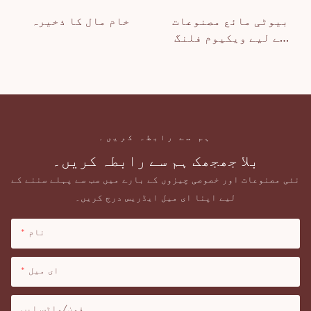
بیوٹی مائع مصنوعات
خام مال کا ذخیرہ
کے لیے ویکیوم فلنگ
مشین
ہم سے رابطہ کریں۔
بلا جھجھک ہم سے رابطہ کریں۔
نئی مصنوعات اور خصوصی چیزوں کے بارے میں سب سے پہلے سننے کے
لیے اپنا ای میل ایڈریس درج کریں۔
نام
ای میل
فون/واٹس ایپ