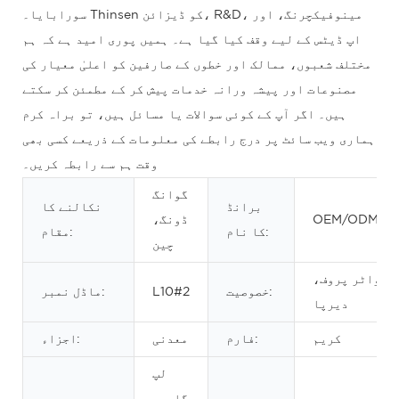
سورابایا۔ Thinsen کو ڈیزائن، R&D، مینوفیکچرنگ، اور
اپ ڈیٹس کے لیے وقف کیا گیا ہے۔ ہمیں پوری امید ہے کہ ہم
مختلف شعبوں، ممالک اور خطوں کے صارفین کو اعلیٰ معیار کی
مصنوعات اور پیشہ ورانہ خدمات پیش کر کے مطمئن کر سکتے
ہیں۔ اگر آپ کے کوئی سوالات یا مسائل ہیں، تو براہ کرم
ہماری ویب سائٹ پر درج رابطے کی معلومات کے ذریعے کسی بھی
وقت ہم سے رابطہ کریں۔
گوانگ
برانڈ
نکالنے کا
OEM/ODM
ڈونگ،
کا نام:
مقام:
چین
واٹر پروف،
خصوصیت:
L10#2
ماڈل نمبر:
دیرپا
کریم
فارم:
معدنی
اجزاء:
لپ
گلوس،