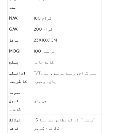
ہے۔
180 گرام
N.W.
200 گرام
G.W.
23X10X1CM
سائز
100 پی سیز
MOQ
کاغذ خانہ
پیکج
T/T، منی گرام، ویسٹ یونین، پے
ادائیگی
پال، وغیرہ
کا طریقہ
نمونہ
جی ہاں
قبول
کریں۔
آپ کے آرڈر کے مطابق تقریبا 5-
لیڈنگ
30 کام کے دن
ٹائم