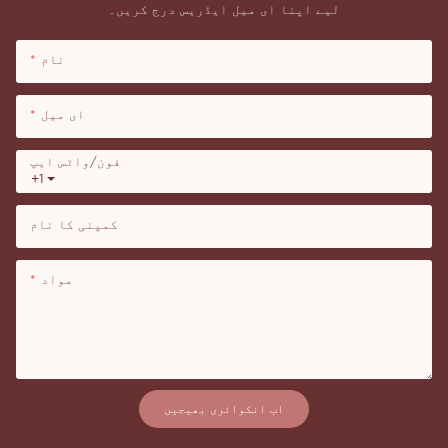
لیے اپنا ای میل ایڈریس درج کریں۔
نام
ای میل
فون/واٹس ایپ
+1
کمپنی کا نام
مواد
اب انکوائری بھیجیں