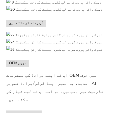
آپ پسند کر سکتے ہیں
OEM سروس
آپ کے اپنے برانڈ کی مصنوعات OEM میں خوش
آمدید، بس ہمیں اپنا لوگو/برانڈ تصویر AI
فارمیٹ میں بھیجیں، ہم اسے آپ کے لیے تیار کر
سکتے ہیں۔