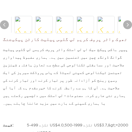
تھوک واٹر پروف کریم لپ گلوس پیلیٹ کارٹن پیکیجنگ
پیپر باکس پیکج میک اپ لپ اسٹک واٹر پروف کریمی لپ گلوس پیلیٹ
گوانگ ڈونگ، چین میں ٹھنسین مین ہے۔ ہماری مضبوط پیداواری
صلاحیت اور مسابقتی ٹکنالوجی کی سطح سے تعاون یافتہ، شینزین
تھینسن ٹیکنالوجی کمپنی لمیٹڈ کے پاس پروڈکٹ سیریز کی ایک
وسیع رینج کو آزادانہ طور پر تیار کرنے اور تیار کرنے کی
صلاحیت ہے۔ آپ کا ہم سے رابطہ کرنے کا خیرمقدم ہے کہ آیا آپ
ہماری نئی جاری کردہ مصنوعات - لپ اسٹک میں دلچسپی رکھتے ہیں
یا ہماری کمپنی کے بارے میں مزید جاننا چاہتے ہیں۔
5-499 ٹکڑے US$4.0,500-1999 ٹکڑے US$3.7,&gt;=2000
قیمت: