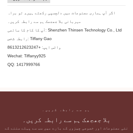
اگر آپ ہماری مصنوعات میں دلچسپی رکھتے ہیں، تو براہ
مہربانی بلا جھجھک ہم سے رابطہ کریں۔
آپ کا کام کا ساتھی: Shenzhen Thinsen Technology Co., Ltd
رابطہ شخص: Tiffany Gao
واٹس ایپ: +8613212623247
Wechat: Tiffanyy925
QQ: 1417999766
ہم سے رابطہ کریں۔
بلا جھجھک ہم سے رابطہ کریں۔
نئی مصنوعات اور خصوصی چیزوں کے بارے میں سب سے پہلے سننے کے