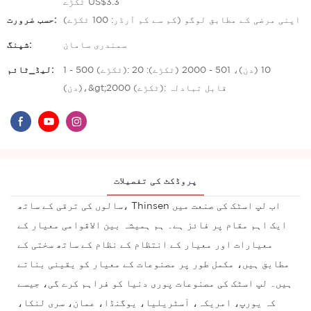
ٹکڑے US$3.3
اپنی مرضی کے مطابق لوگو (کم سے کم آرڈر: 100 ٹکڑے)
حسب ضرورت:
سمندری سامان
شپنگ:
1 - 500 (ٹکڑے): 10 (دن)، 501 - 2000 (ٹکڑے): 20
لیڈ_ٹائم:
(دن)،&gt;2000 (ٹکڑے): قابل تبادلہ
پروڈکٹ کی تفصیلات
سالوں کی ترقی کے ساتھ، Thinsen اب لپ اسٹک کی صنعت میں
ایک اہم مقام پر فائز ہے۔ ہم ہمیشہ بین الاقوامی معیار کے
معیارات اور معیار کے انتظام کے نظام کے ساتھ سختی کے
مطابق ہیں، مکمل طور پر مصنوعات کے معیار کو یقینی بناتے
ہیں۔ لپ اسٹک کی مصنوعات پوری دنیا کو فراہم کرے گی، جیسے
کہ یورپ، امریکہ، آسٹریلیا، یوگنڈا، عمان، سری لنکا،