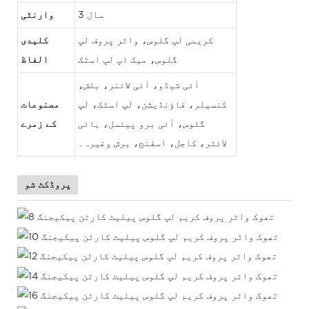
3 سال
وارنٹی
کریمی لپ گلوس، واٹر پروف لپ
کلیدی
گلوس، میک اپ لپ اسٹک
الفاظ
آئی شیڈو، آئی لائنر، بلش،
کنسیلر، فاؤنڈیشن، لپ اسٹک، لپ
مصنوعات
گلوس، آئی برو پینسل، ہائی
کے زمرے
لائٹر، کاجل، اسفنج، برش وغیرہ۔
پروڈکٹ شو