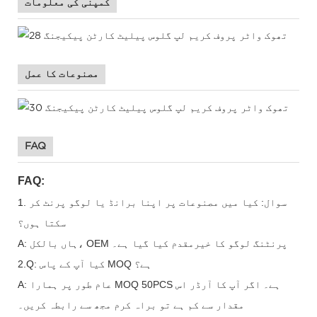
کمپنی کی معلومات
مصنوعات کا عمل
FAQ
FAQ:
1. سوال: کیا میں مصنوعات پر اپنا برانڈ یا لوگو پرنٹ کر
سکتا ہوں؟
A: ہاں بالکل، OEM پرنٹنگ لوگو کا خیرمقدم کیا گیا ہے۔
2.Q: کیا آپ کے پاس MOQ ہے؟
A: عام طور پر ہمارا MOQ 50PCS ہے۔ اگر آپ کا آرڈر اس
مقدار سے کم ہے تو براہ کرم مجھ سے رابطہ کریں۔