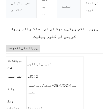
لپ اسٹک
نجی لوگو کی
حیثیت:
پی
کریم
مقدار:
سیز
پیپر باکس پیکیج میک اپ لپ اسٹک واٹر پروف
کریمی لپ گلوس پیلیٹ
پروڈکٹ کی تفصیلات
پروڈکٹ کا
کریمی لپ گلوس
نام
L10#2
آئٹم نمبر
لوگو/نجی لیبل/OEM/ODM کے
برانڈ
بغیر
رنگ
کثیر رنگ
دستیاب