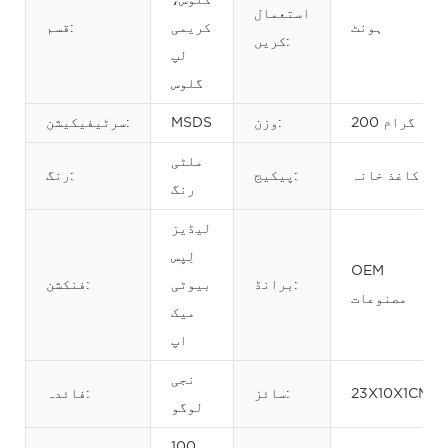
استعمال
ہونٹ
کریمی
قسم:
کریں:
لپ
گلوس
200 گرام
وزن:
MSDS
سرٹیفیکیشن:
ملٹی
کاغذ خانہ
پیکیج:
رنگ:
رنگ
لیڈیز
لِپس
OEM
برانڈ:
بیوٹی
فنکشن:
مصنوعات
میک
اپ
نجی
23X10X1CM
سائز:
فائدہ:
لوگو
100