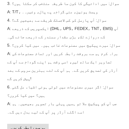
3. سوال: میں ادائیگی کا کون سا طریقہ منتخب کر سکتا ہوں؟
A: T/T، ویسٹ یونین، منی گرام، پے پال، وغیرہ۔
4. سوال: آپ پارسل کو کس لاجسٹک طریقے سے بھیجیں گے؟
A: ایکسپریس کے ذریعے (DHL، UPS، FEDEX، TNT، EMS) آپ
کے دروازے تک، بڑی مقدار سمندر کے ذریعے جائے گی۔
5. سوال: میرے پیکیج میں مصنوعات غائب ہیں۔ میں کیا کروں؟
A: براہ کرم ہم سے بروقت رابطہ کریں اور تمام مصنوعات کی
تصاویر ایک ساتھ لیں، اسی وقت ہم اپنے گودام سے آپ کے
آرڈر کی تصدیق کریں گے۔ ہم آپ کے لئے بہترین سروس کے بعد
پیش کریں گے!
6. سوال: اگر میری مصنوعات میں ٹوٹی ہوئی اشیاء مل گئی
ہیں؟ میں کیا کروں؟
A: جب آپ کو پیکیج ملا تو ہمیں پہلی بار تصویر بھیجیں۔ ہم
اسے اگلے آرڈر پر آپ کے لیے بدل دیں گے۔
ہم سے رابطہ کریں۔