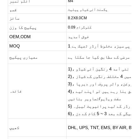
آئٹم نمبر
M4
قسم
پگمنٹ آئی شیڈو پیلیٹ
سائز
8.2X8.0CM
پیکیج کا وزن
0.09 کلوگرام
خوش آمدید
OEM,ODM
1 پی سیز، مخلوط آرڈر ٹھیک ہے
MOQ
نی مرضی کے مطابق کیا جا سکتا ہے
معیاری پیکیج
1)، نئی آمد 4 رنگین آئی شیڈو
 مختلف رنگوں کے شیڈز
 اعلی روغن، واٹر پروف اور دیرپا
فائدہ
4)، اگر آپ اپنے پیلیٹ کو اپنی مرضی کے مطابق بنا رہے ہیں تو اپنے لیے
مفت ویڈیو/تصاویر بنائیں
ھوٹے آرڈر کے لیے پرائیویٹ لیبل۔
ی کے بعد 3 ~ 5 کام کے دن
DHL, UPS, TNT, EMS, BY AIR, BY S
کھیپ