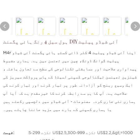
ہول سیل 4 رنگ ہائی پگمنٹ DIY آئی شیڈو پیلیٹ
M4r اپنا آئی شیڈو پیلیٹ 4 کلر ڈائی کسٹم ہائی پگمنٹ آئی شیڈو
پیلیٹ گوانگ ڈونگ، چین میں تھنسن مین ہے۔ ہماری مضبوط
پیداواری صلاحیت اور مسابقتی ٹکنالوجی کی سطح سے تعاون یافتہ،
شینزین تھینسن ٹیکنالوجی کمپنی لمیٹڈ کے پاس پروڈکٹ سیریز کی
ایک وسیع رینج کو آزادانہ طور پر تیار کرنے اور تیار کرنے کی
صلاحیت ہے۔ آپ کا ہم سے رابطہ کرنے کا خیرمقدم ہے کہ آیا آپ
ہماری نئی جاری کردہ مصنوعات - آئی شیڈو میں دلچسپی رکھتے ہیں
یا ہماری کمپنی کے بارے میں مزید جاننا چاہتے ہیں۔
5-299 ٹکڑے US$2.5,300-999 ٹکڑے US$2.2,&gt;=1000
قیمت: