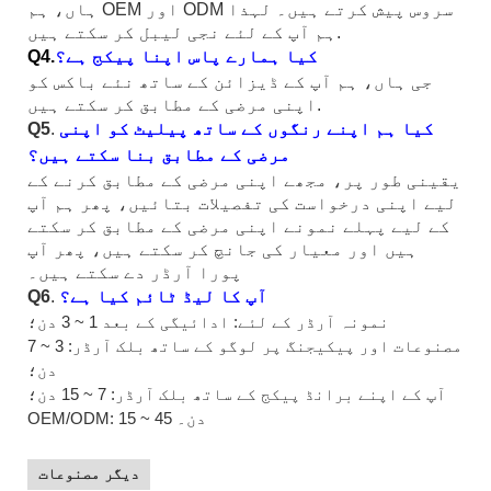
ہاں، ہم OEM اور ODM سروس پیش کرتے ہیں۔ لہذا
ہم آپ کے لئے نجی لیبل کر سکتے ہیں.
کیا ہمارے پاس اپنا پیکج ہے؟
Q4.
جی ہاں، ہم آپ کے ڈیزائن کے ساتھ نئے باکس کو
اپنی مرضی کے مطابق کر سکتے ہیں.
کیا ہم اپنے رنگوں کے ساتھ پیلیٹ کو اپنی
.
Q5
مرضی کے مطابق بنا سکتے ہیں؟
یقینی طور پر، مجھے اپنی مرضی کے مطابق کرنے کے
لیے اپنی درخواست کی تفصیلات بتائیں، پھر ہم آپ
کے لیے پہلے نمونے اپنی مرضی کے مطابق کر سکتے
ہیں اور معیار کی جانچ کر سکتے ہیں، پھر آپ
پورا آرڈر دے سکتے ہیں۔
آپ کا لیڈ ٹائم کیا ہے؟
.
Q6
نمونہ آرڈر کے لئے: ادائیگی کے بعد 1 ~ 3 دن؛
مصنوعات اور پیکیجنگ پر لوگو کے ساتھ بلک آرڈر: 3 ~ 7
دن؛
آپ کے اپنے برانڈ پیکج کے ساتھ بلک آرڈر: 7 ~ 15 دن؛
OEM/ODM: 15 ~ 45 دن۔
دیگر مصنوعات