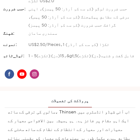
ٹکڑے US$2.0
حسب ضرورت لوگو (کم سے کم آرڈر: 50 پیسز)، اپنی
حسب ضرورت:
مرضی کے مطابق پیکیجنگ (کم سے کم آرڈر: 50 پیس)،
گرافک حسب ضرورت (کم سے کم آرڈر: 50 پیسز)
سمندری سامان
شپنگ:
US$2.50/Pieces،1 ٹکڑا (کم سے کم آرڈر)
نمونے:
1 - 5(ٹکڑے):15(دن)،&gt;5(ٹکڑے):قابل گفت و شنید(دن)
لیڈ_ٹائم:
پروڈکٹ کی تفصیلات
سالوں کی ترقی کے ساتھ، Thinsen اب آئی شیڈو انڈسٹری میں
ایک اہم مقام پر فائز ہے۔ ہم ہمیشہ بین الاقوامی معیار کے
معیارات اور معیار کے انتظام کے نظام کے ساتھ سختی کے
مطابق ہیں، مکمل طور پر مصنوعات کے معیار کو یقینی بناتے