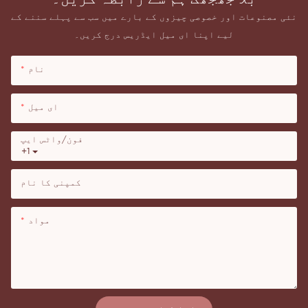
نئی مصنوعات اور خصوصی چیزوں کے بارے میں سب سے پہلے سننے کے
لیے اپنا ای میل ایڈریس درج کریں۔
نام
ای میل
فون/واٹس ایپ
+1
کمپنی کا نام
مواد