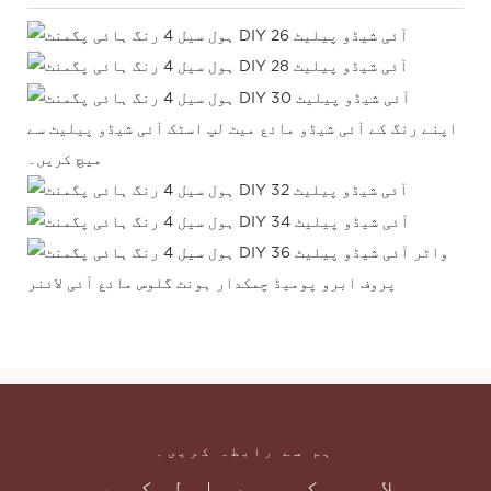
اپنے رنگ کے آئی شیڈو
مائع میٹ لپ اسٹک آئی شیڈو پیلیٹ سے
میچ کریں۔
واٹر
پروف ابرو پومیڈ چمکدار ہونٹ گلوس مائع آئی لائنر
ہم سے رابطہ کریں۔
بلا جھجھک ہم سے رابطہ کریں۔