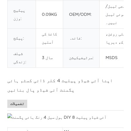
نجی لیبل/
پیکیج
کوئی لیبل
OEM/ODM:
0.09KG
وزن:
نہیں۔
اعلی روغن،
کاغذ کی
فائدہ:
پیکج:
نروک، دیرپا
آستین
شیلف
MSDS
سرٹیفیکیشن:
3 سال
زندگی:
اپنا آئی شیڈو پیلیٹ 4 کلر ڈائی کسٹم ہائی
پگمنٹ آئی شیڈو پال بنائیں
تفصیلات