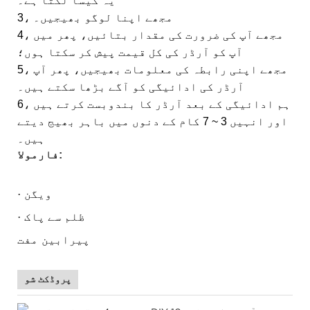
یہ کیسا لگتا ہے۔
3، مجھے اپنا لوگو بھیجیں۔
4، مجھے آپ کی ضرورت کی مقدار بتائیں، پھر میں
آپ کو آرڈر کی کل قیمت پیش کر سکتا ہوں؛
5، مجھے اپنی رابطہ کی معلومات بھیجیں، پھر آپ
آرڈر کی ادائیگی کو آگے بڑھا سکتے ہیں۔
6، ہم ادائیگی کے بعد آرڈر کا بندوبست کرتے ہیں
اور انہیں 3 ~ 7 کام کے دنوں میں باہر بھیج دیتے
ہیں۔
فارمولا:
ویگن
·
ظلم سے پاک
·
پیرابین
مفت
پروڈکٹ شو