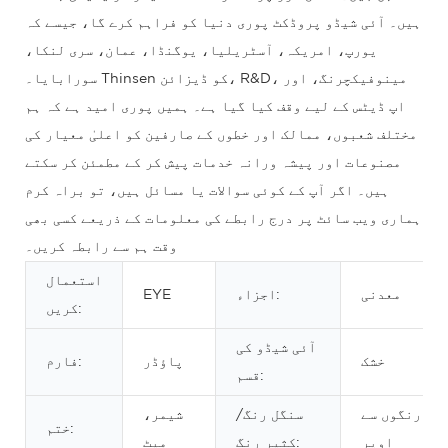
ہیں۔ آئی شیڈو پروڈکٹ پوری دنیا کو فراہم کرے گا، جیسے کہ
یورپ، امریکہ، آسٹریلیا، یوگنڈا، عمان، سری لنکا،
سورابایا۔ Thinsen کو ڈیزائن، R&D، مینوفیکچرنگ، اور
اپ ڈیٹس کے لیے وقف کیا گیا ہے۔ ہمیں پوری امید ہے کہ ہم
مختلف شعبوں، ممالک اور خطوں کے صارفین کو اعلیٰ معیار کی
مصنوعات اور پیشہ ورانہ خدمات پیش کر کے مطمئن کر سکتے
ہیں۔ اگر آپ کے کوئی سوالات یا مسائل ہیں، تو براہ کرم
ہماری ویب سائٹ پر درج رابطے کی معلومات کے ذریعے کسی بھی
وقت ہم سے رابطہ کریں۔
استعمال
معدنی
اجزاء:
EYE
کریں:
آئی شیڈو کی
خشک
پاؤڈر
فارم:
قسم:
ٹھ رنگوں سے
سنگل رنگ/
شیمر،
ختم:
اوپر
کثیر رنگ:
میٹ