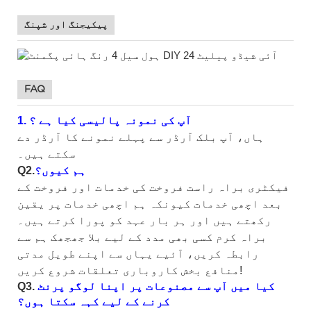
پیکیجنگ اور شپنگ
FAQ
آپ کی نمونہ پالیسی کیا ہے
؟
1.
ہاں، آپ بلک آرڈر سے پہلے نمونے کا آرڈر دے
سکتے ہیں۔
ہم کیوں؟
Q2.
فیکٹری براہ راست فروخت کی خدمات اور فروخت کے
بعد اچھی خدمات کیونکہ ہم اچھی خدمات پر یقین
رکھتے ہیں اور ہر بار عہد کو پورا کرتے ہیں۔
براہ کرم کسی بھی مدد کے لیے بلا جھجھک ہم سے
رابطہ کریں، آئیے یہاں سے اپنے طویل مدتی
منافع بخش کاروباری تعلقات شروع کریں!
کیا میں آپ سے مصنوعات پر اپنا لوگو پرنٹ
Q3.
کرنے کے لیے کہہ سکتا ہوں؟