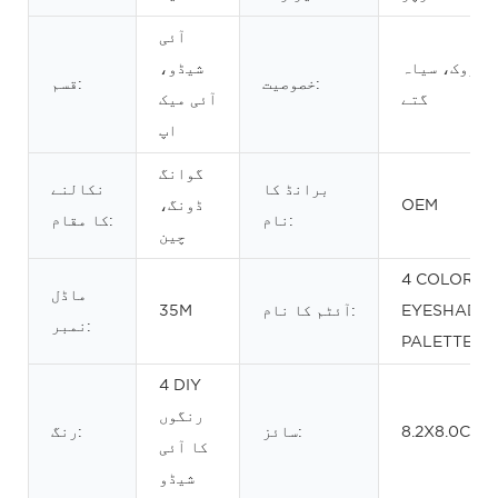
آئی
پنروک، سیاہ
شیڈو،
خصوصیت:
قسم:
گتے
آئی میک
اپ
گوانگ
برانڈ کا
نکالنے
OEM
ڈونگ،
نام:
کا مقام:
چین
4 COLOR DI
ماڈل
EYESHADO
آئٹم کا نام:
35M
نمبر:
PALETTE
4 DIY
رنگوں
8.2X8.0CM
سائز:
رنگ:
کا آئی
شیڈو