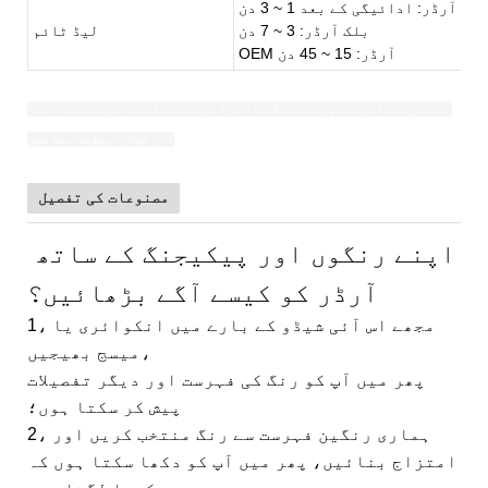
نہ آرڈر: ادائیگی کے بعد 1 ~ 3 دن
بلک آرڈر: 3 ~ 7 دن
لیڈ ٹائم
OEM آرڈر: 15 ~ 45 دن
حسب ضرورت آئی شیڈو پیکیجنگ،
ڈائی آئی شیڈو،
کسٹم آئی شیڈو، اپنا
آئی شیڈو پیلیٹ بنائیں
مصنوعات کی تفصیل
اپنے رنگوں اور پیکیجنگ کے ساتھ
آرڈر کو کیسے آگے بڑھائیں؟
1، مجھے اس آئی شیڈو کے بارے میں انکوائری یا
میسج بھیجیں،
پھر میں آپ کو رنگ کی فہرست اور دیگر تفصیلات
پیش کر سکتا ہوں؛
2، ہماری رنگین فہرست سے رنگ منتخب کریں اور
امتزاج بنائیں،
پھر میں آپ کو دکھا سکتا ہوں کہ