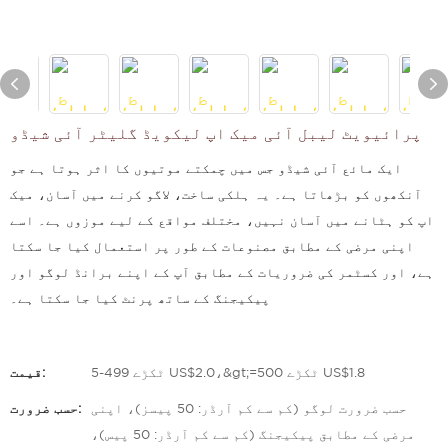
پرائیویٹ لیبل آئی میک اپ لیکویڈ گلیٹر آئی شیڈو
ایک مائع آئی شیڈو جس میں چمکتے موتیوں کا اثر ہوتا ہے جو
آنکھوں کو بڑھاتا ہے۔ یہ ہلکی ساخت، لاگو کرنے میں آسان، میک
اپ کو ہٹانے میں آسان نہیں، مختلف مواقع کے لیے موزوں ہے۔ اسے
اپنی مرضی کے مطابق مصنوعات کے طور پر استعمال کیا جا سکتا
ہے، اور کسٹمر کی ضروریات کے مطابق آپ کے اپنے برانڈ لوگو اور
پیکیجنگ کے ساتھ پرنٹ کیا جا سکتا ہے۔
5-499 ٹکڑے US$2.0،&gt;=500 ٹکڑے US$1.8
قیمت:
حسب ضرورت لوگو (کم سے کم آرڈر: 50 پیسز)، اپنی
حسب ضرورت:
مرضی کے مطابق پیکیجنگ (کم سے کم آرڈر: 50 پیس)،