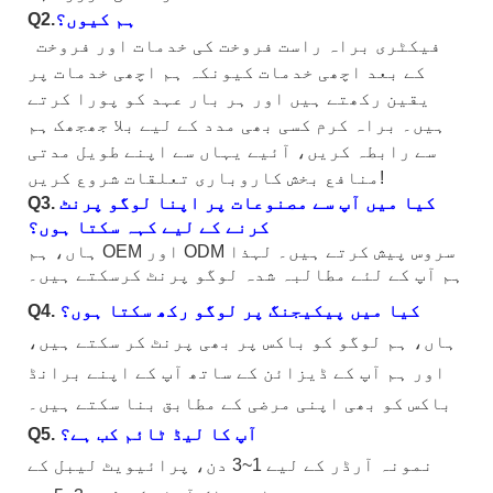
ہم کیوں؟
Q2.
فیکٹری براہ راست فروخت کی خدمات اور فروخت
کے بعد اچھی خدمات کیونکہ ہم اچھی خدمات پر
یقین رکھتے ہیں اور ہر بار عہد کو پورا کرتے
ہیں۔ براہ کرم کسی بھی مدد کے لیے بلا جھجھک ہم
سے رابطہ کریں، آئیے یہاں سے اپنے طویل مدتی
منافع بخش کاروباری تعلقات شروع کریں!
کیا میں آپ سے مصنوعات پر اپنا لوگو پرنٹ
Q3.
کرنے کے لیے کہہ سکتا ہوں؟
ہاں، ہم OEM اور ODM سروس پیش کرتے ہیں۔ لہذا
ہم آپ کے لئے مطالبہ شدہ لوگو پرنٹ کرسکتے ہیں۔
کیا میں پیکیجنگ پر لوگو رکھ سکتا ہوں؟
Q4.
ہاں، ہم لوگو کو باکس پر بھی پرنٹ کر سکتے ہیں،
اور ہم آپ کے ڈیزائن کے ساتھ آپ کے اپنے برانڈ
باکس کو بھی اپنی مرضی کے مطابق بنا سکتے ہیں۔
آپ کا لیڈ ٹائم کب ہے؟
Q5.
نمونہ آرڈر کے لیے 1~3 دن، پرائیویٹ لیبل کے