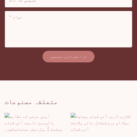
کمپنی کا نام
مواد
اب انکوائری بھیجیں
متعلقہ مصنوعات