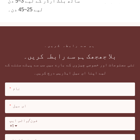
ساتھ بلک آرڈر کے لیے 3~5 دن، OEM کسٹم آرڈر کے
لیے 25~45 دن۔
ہم سے رابطہ کریں۔
بلا جھجھک ہم سے رابطہ کریں۔
نئی مصنوعات اور خصوصی چیزوں کے بارے میں سب سے پہلے سننے کے
لیے اپنا ای میل ایڈریس درج کریں۔
نام
ای میل
فون/واٹس ایپ
+1