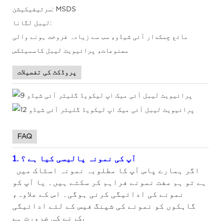
سرٹیفیکیشن: MSDS
لیبل لگانا:
مائع چمکدار آئی شیڈو، سب سے زیادہ فروخت ہونے والی
مصنوعات، پرائیویٹ لیبل کاسمیٹکس
پروڈکٹ کی تفصیلات
FAQ
آپ کی نمونہ پالیسی کیا ہے
؟
1.
اگر ہمارے پاس آپ کا مطلوبہ نمونہ اسٹاک میں
ہے تو ہم مفت نمونے فراہم کر سکتے ہیں۔ یا آپ کو
نمونے کی ادائیگی کرنی ہوگی۔ اس کے علاوہ،
گاہکوں کو نمونے کی شپنگ فیس کے لئے ادائیگی
کرنے کی ضرورت ہے.