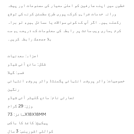
خطوں میں اپنے صارفین کو اعلیٰ معیار کی مصنوعات اور پیشہ
ورانہ خدمات فراہم کرکے پوری طرح مطمئن کرنے کی توقع
رکھتے ہیں۔ اگر آپ کے کوئی سوالات یا مسائل ہیں، تو براہ
کرم ہماری ویب سائٹ پر رابطہ کی معلومات کے ذریعے ہم سے
بلا جھجھک رابطہ کریں۔
اجزاء: معدنیات
شکل: مائع آئی شیڈو
قسم: گیلا
خصوصیات: واٹر پروف، انتہائی پگمنٹڈ واٹر پروف، انتہائی
رنگین
تجارتی نام: مائع گلیٹر آئی شیڈو
وزن: 29 گرام
سائز: 73X18X18MM
پیکیج: کاغذ کا باکس
کوالٹی اشورینس: 3 سال