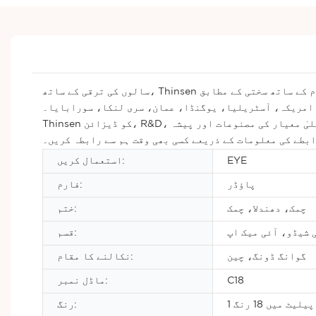
سالوں کی ترقی کے ساتھ، Thinsen اب آئی شیڈو انڈسٹری میں ایک اہم مقام پر فائز ہے۔ ہم ہمیشہ بین الاقوامی معیار کے معیارات اور معیار کے انتظام کے نظام کے ساتھ سختی کے مطابق
، امریکہ، آسٹریلیا، یوگنڈا، عمان، سری لنکا، سورابایا۔
Thinsen کو ڈیزائن، R&D، مینوفیکچرنگ، اور اپ ڈیٹس کے لیے وقف کیا گیا ہے۔ ہمیں پوری امید ہے کہ ہم مختلف شعبوں، ممالک اور خطوں کے صارفین کو اعلیٰ معیار کی مصنوعات اور پیشہ
ابطے کی معلومات کے ذریعے کسی بھی وقت ہم سے رابطہ کریں۔
EYE
استعمال کریں:
پاؤڈر
فارم:
چمک، دھندلا، چمک
ختم:
 شیڈو، آئی میک اپ
قسم:
گوانگ ڈونگ، چین
نکالنے کا مقام:
C18
ماڈل نمبر:
1 پیلیٹ میں 18 رنگ
رنگ: