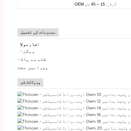
OEM آرڈر: 15 ~ 45 دن
ئیویٹ لیبل آپ کا اپنا
مصنوعات کی تفصیل
فارمولا:
ویگن
·
ظلم سے پاک
·
پیرابین
مفت
پروڈکٹ شو