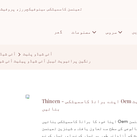
تھینسن کاسمیٹکس مینوفیکچررز، پروفیشنل میک اپ ا
ں
گھر
سروس
مصنوعات
آئی شیڈو پلیٹ
آئی شیڈ
Thincen - اپنے برانڈ کاسمیٹکس Oem رنگین پرائیویٹ لیبل آئی شیڈو پیل
Thincen - اپنے برانڈ کاسمیٹکس Oem رنگین پرائیویٹ لیبل آئی شیڈو پیلیٹ آئی شیڈو پلیٹ
بنائیں
اپنا خود کا برانڈ کاسمیٹکس بنائیں Oem رنگین پرائیویٹ لیبل آئی شیڈو پیلیٹ گوانگ ڈونگ، چین میں تھینسن
الوجی کی سطح سے تعاون یافتہ، شینزین تھینسن
 کو آزادانہ طور پر تیار کرنے اور تیار کرنے