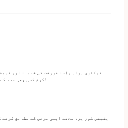
فیکٹری براہ راست فروخت کی خدمات اور فروخت
کرم کسی بھی مدد کے لیے بلا جھجھک ہم سے رابطہ کریں، آئیے یہاں سے اپنے طویل مدتی منافع بخش کاروباری تعلقات شروع کریں!
یقینی طور پر، مجھے اپنی مرضی کے مطابق کرنے ک