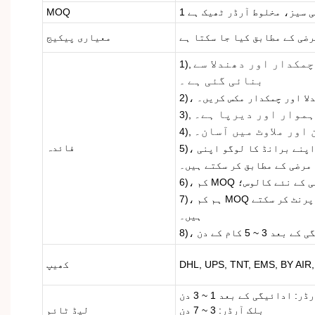
پی سیز، مخلوط آرڈر ٹھیک ہے
MOQ
ضی کے مطابق کیا جا سکتا ہے
معیاری پیکیج
 چمکدار اور دھندلا سے
1),
بنائی گئی ہے
۔
دھندلا اور چمکدار مکس کریں۔
ہموار اور دیرپا ہے۔
3),
اور ملاوٹ میں آسان۔
4),
فائدہ
5)، ہم مصنوعات اور پیکیجنگ باکس پر آپ کے اپنے برانڈ کا لوگو اپنی
مرضی کے مطابق کر سکتے ہیں۔
ی مرضی کے نئے کالوس؛
7)، ہم کم MOQ کے ساتھ آپ کے لیے سنگل رنگ یا رنگین لوگو پرنٹ کر سکتے
ہیں۔
 3 ~ 5 کام کے دن
DHL, UPS, TNT, EMS, BY AIR,
کھیپ
: ادائیگی کے بعد 1 ~ 3 دن
بلک آرڈر: 3 ~ 7 دن
لیڈ ٹائم