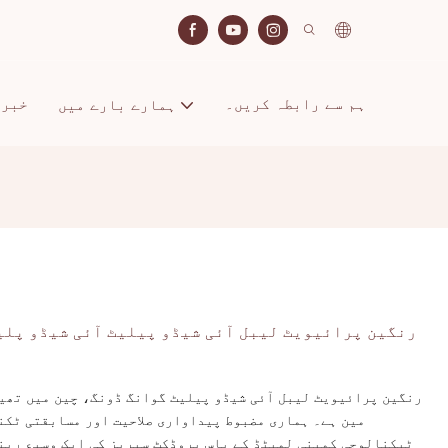
ہم سے رابطہ کریں۔
خبری
ہمارے بارے میں
مین ہے۔ ہماری مضبوط پیداواری صلاحیت اور مسابقتی ٹکن
ٹیکنالوجی کمپنی لمیٹڈ کے پاس پروڈکٹ سیریز کی ایک وسیع رینج