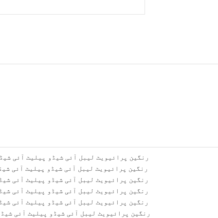
آئی شیڈو میک اپ پیلیٹ، رنگین آئی شیڈو، oem آئی شیڈو پیلیٹ پرا