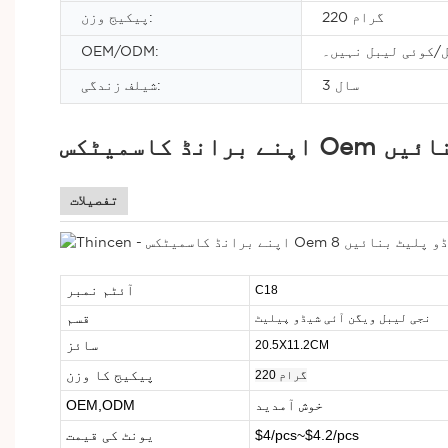
220 گرام
پیکیج وزن:
/کوئی لیبل نہیں۔
OEM/ODM:
3 سال
شیلف زندگی:
 بنائیں
تفصیلات
آئٹم نمبر
C18
قسم
نجی لیبل ویگن آئی شیڈو پیلیٹ
سائز
20.5X11.2CM
پیکیج کا وزن
220 گرام
خوش آمدید
OEM,ODM
$4/pcs~$4.2/pcs
یونٹ کی قیمت