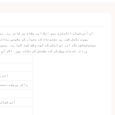
ہیں، مکمل طور پر مصنوعات کے معیار کو یقینی بناتے
ورانہ خدمات پیش کر کے مطمئن کر سکتے ہیں۔ اگر آپ 
آٹھ ر
واٹر پروف، دھندل
آئی شیڈو 