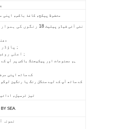
1 
محفوظ پیکج، کاغذ باکس، اپنی مر
18 رنگوں کی ہموار
نئی آئی شیڈو پیلیٹ
2)، 
پاؤڈر 
;
اعلی روغن 
;
6)، کم MOQ کے ساتھ اپن
8)، تیز ترسیل، ادائیگی کے بعد
 BY SEA.
نمونہ آرڈر