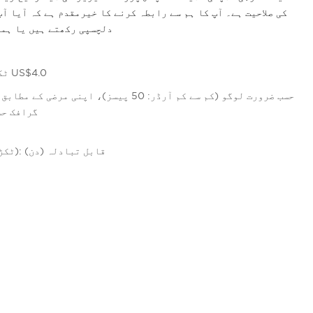
کی صلاحیت ہے۔ آپ کا ہم سے رابطہ کرنے کا خیرمقدم ہے کہ آیا آ
دلچسپی رکھتے ہیں یا ہما
5-299 ٹکڑے US$4.2،&gt;=300 ٹکڑے US$4.0
گرافک حسب 
1 - 100 (ٹکڑے): 15 (دن)،&gt;100 (ٹکڑے): قابل تبادلہ (دن)