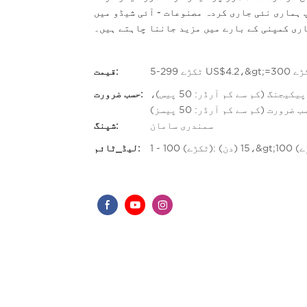
پ ہماری نئی جاری کردہ مصنوعات - آئی شیڈو میں
ری کمپنی کے بارے میں مزید جاننا چاہتے ہیں۔
قیمت:
حسب ضرورت لوگو (کم سے کم آرڈر: 50 پیسز)، اپنی مرضی کے مطابق پیکیجنگ (کم سے کم آرڈر: 50 پیس)،
حسب ضرورت:
ضرورت (کم سے کم آرڈر: 50 پیسز)
سمندری سامان
شپنگ:
لیڈ_ٹائم: