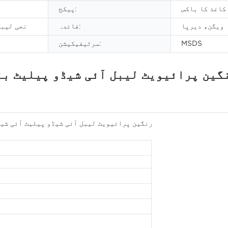
کاغذ کا باکس
پیکج:
ویگن، دیرپا
فائدہ:
نجی لیبل
MSDS
سرٹیفیکیشن:
ے برانڈ کاسمیٹکس Oem رنگین پرائیویٹ لیبل آئی شیڈو پیلیٹ