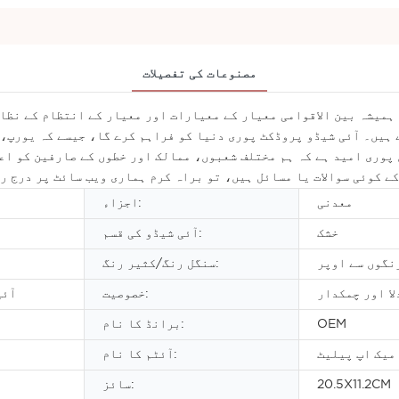
مصنوعات کی تفصیلات
 ہیں۔ آئی شیڈو پروڈکٹ پوری دنیا کو فراہم کرے گا، جیسے کہ یورپ
کے کوئی سوالات یا مسائل ہیں، تو براہ کرم ہماری ویب سائٹ پر درج ر
معدنی
اجزاء:
خشک
آئی شیڈو کی قسم:
نگوں سے اوپر
سنگل رنگ/کثیر رنگ:
ا اور چمکدار
خصوصیت:
آئی
OEM
برانڈ کا نام:
میک اپ پیلیٹ
آئٹم کا نام:
20.5X11.2CM
سائز: