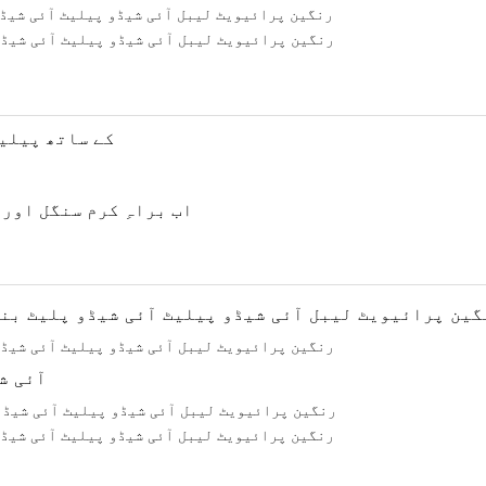
1، کم MOQ کے سا
اب براہِ کرم سنگل اور
DIY آئی شیڈو پیل