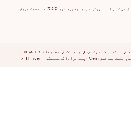
ور بیوٹی مینوفیکچرر اور 2000 سے تھوک فروش
و
آنکھوں کا میک اپ
پروڈکٹ
مصنوعات
Thincen
یٹ آئی شیڈو پلیٹ بنائیں