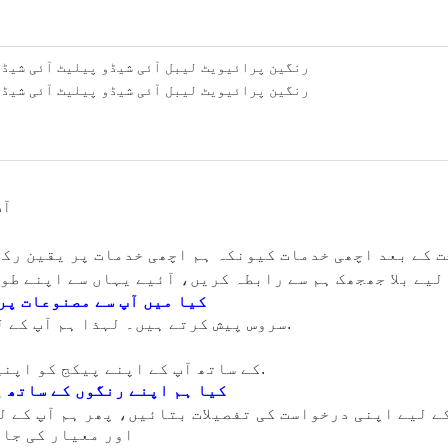
آپ
 کے بعد اچھی خدمات کیونکہ ہم اچھی خدمات پر یقین رکھ
کیا میں آپ سے مصنوعات پر
ہاں، ہم OEM اور ODM سروس پیش کرتے ہیں۔ لہذا ہم آپ کے لئے نجی لیبل کر سکتے ہیں.
جی ہاں، ہم کم MOQ کے ساتھ آپ کے اپنے پیکج کو اپنی مرضی کے مطابق کر سکتے ہیں.
کیا ہم اپنے رنگوں کے ساتھ 
ے لیے اپنی درخواست کی تفصیلات بتائیں، پھر ہم آپ کے ل
اور معیار کی جان