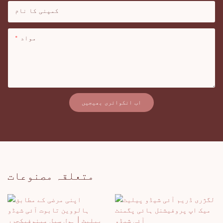
کمپنی کا نام
مواد
اب انکوائری بھیجیں
متعلقہ مصنوعات