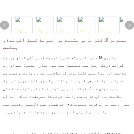
بہترین 18 کلر ہائی پگمنٹ پرائیویٹ لیبل آئی شیڈو
پیلیٹ
بہترین 18 کلر ہائی پگمنٹ پرائیویٹ لیبل آئی شیڈو پیلیٹ
گوانگ ڈونگ، چین میں تھینسن مین ہے۔ ہماری مضبوط پیداواری
صلاحیت اور مسابقتی ٹکنالوجی کی سطح سے تعاون یافتہ، شینزین
تھینسن ٹیکنالوجی کمپنی لمیٹڈ کے پاس پروڈکٹ سیریز کی ایک
وسیع رینج کو آزادانہ طور پر تیار کرنے اور تیار کرنے کی
صلاحیت ہے۔ آپ کا ہم سے رابطہ کرنے کا خیرمقدم ہے کہ آیا آپ
ہماری نئی جاری کردہ مصنوعات - آئی شیڈو میں دلچسپی رکھتے ہیں
یا ہماری کمپنی کے بارے میں مزید جاننا چاہتے ہیں۔