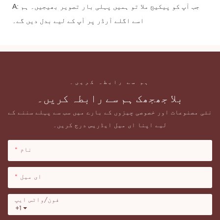
A: جب آپ کو پیکیج ملا تو ہمیں پہلی بار تصویر بھیجیں۔ ہم
اسے اگلے آرڈر پر آپ کے لیے بدل دیں گے۔
ہم سے رابطہ کریں۔
بلا جھجھک ہم سے رابطہ کریں۔
نئی مصنوعات اور خصوصی چیزوں کے بارے میں سب سے پہلے سننے کے
لیے اپنا ای میل ایڈریس درج کریں۔
نام
ای میل
فون/واٹس ایپ
+1