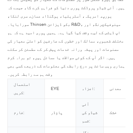
ہیں۔ آئی شیڈو پروڈکٹ پوری دنیا کو فراہم کرے گا، جیسے کہ
یورپ، امریکہ، آسٹریلیا، یوگنڈا، عمان، سری لنکا،
سورابایا۔ Thinsen کو ڈیزائن، R&D، مینوفیکچرنگ، اور
اپ ڈیٹس کے لیے وقف کیا گیا ہے۔ ہمیں پوری امید ہے کہ ہم
مختلف شعبوں، ممالک اور خطوں کے صارفین کو اعلیٰ معیار کی
مصنوعات اور پیشہ ورانہ خدمات پیش کر کے مطمئن کر سکتے
ہیں۔ اگر آپ کے کوئی سوالات یا مسائل ہیں، تو براہ کرم
ہماری ویب سائٹ پر درج رابطے کی معلومات کے ذریعے کسی بھی
وقت ہم سے رابطہ کریں۔
استعمال
معدنی
اجزاء:
EYE
کریں:
آئی
خشک
شیڈو کی
پاؤڈر
فارم:
قسم:
سنگل