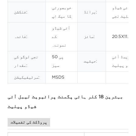
آئی شیڈو
خوبصورتی
برانڈ:
فنکشن:
پیلیٹ نجی
کا میک اپ
آئی شیڈو
20.5X11.2C
سائز:
کے
فائدہ:
نمونے۔
پریسڈ آئی
50 پی
نجی لوگو کی
حیثیت:
شیڈو پیلیٹ
سیز
مقدار:
MSDS
سرٹیفیکیشن:
بہترین 18 کلر ہائی پگمنٹ پرائیویٹ لیبل آئی
شیڈو پیلیٹ
پروڈکٹ کی تفصیلات