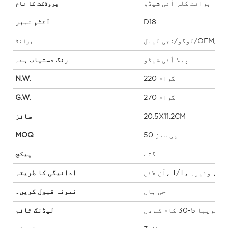
برائٹ کلر آئی شیڈو
پروڈکٹ کا نام
D18
آئٹم نمبر
برانڈ
پیلا آئی شیڈو
رنگ دستیاب ہے۔
220 گرام
N.W.
270 گرام
G.W.
20.5X11.2CM
سائز
50 پی سیز
MOQ
گتے
پیکج
 پے پال، وغیرہ
ادائیگی کا طریقہ
جی ہاں
نمونہ قبول کریں۔
-30 کام کے دن
لیڈنگ ٹائم