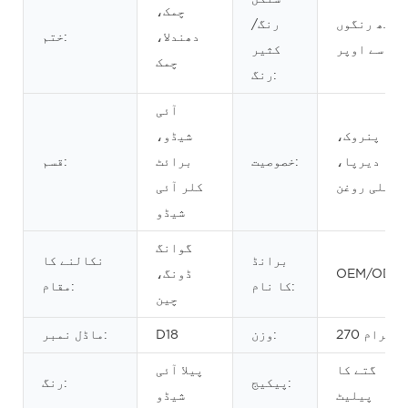
چمک،
آٹھ رنگوں
رنگ/
دھندلا،
ختم:
سے اوپر
کثیر
چمک
رنگ:
آئی
پنروک،
شیڈو،
دیرپا،
خصوصیت:
برائٹ
قسم:
اعلی روغن
کلر آئی
شیڈو
گوانگ
برانڈ
نکالنے کا
OEM/ODM
ڈونگ،
کا نام:
مقام:
چین
270 گرام
وزن:
D18
ماڈل نمبر:
گتے کا
پیلا آئی
پیکیج:
رنگ:
پیلیٹ
شیڈو