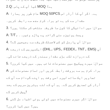
2.Q: کیا آپ کے پاس MOQ ہے؟
A: عام طور پر ہمارا MOQ 50PCS ہے۔ اگر آپ کا آرڈر اس
مقدار سے کم ہے تو براہ کرم مجھ سے رابطہ کریں۔
3. سوال: میں ادائیگی کا کون سا طریقہ منتخب کر سکتا ہوں؟
A: T/T، ویسٹ یونین، منی گرام، پے پال، وغیرہ۔
4. سوال: آپ پارسل کو کس لاجسٹک طریقے سے بھیجیں گے؟
A: ایکسپریس کے ذریعے (DHL، UPS، FEDEX، TNT، EMS) آپ
کے دروازے تک، بڑی مقدار سمندر کے ذریعے جائے گی۔
5. سوال: میرے پیکیج میں مصنوعات غائب ہیں۔ میں کیا کروں؟
A: براہ کرم ہم سے بروقت رابطہ کریں اور تمام مصنوعات کی
تصاویر ایک ساتھ لیں، اسی وقت ہم اپنے گودام سے آپ کے
آرڈر کی تصدیق کریں گے۔ ہم آپ کے لئے بہترین سروس کے بعد
پیش کریں گے!
6. سوال: اگر میری مصنوعات میں ٹوٹی ہوئی اشیاء مل گئی
ہیں؟ میں کیا کروں؟