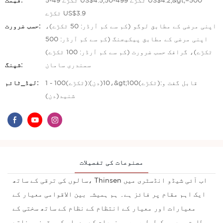
5-49 ٹکڑے US$4.5,50-499 ٹکڑے US$4.2,&gt;=500
قیمت:
ٹکڑے US$3.9
اپنی مرضی کے مطابق لوگو (کم سے کم آرڈر: 50 ٹکڑے)،
حسب ضرورت:
اپنی مرضی کے مطابق پیکیجنگ (کم سے کم آرڈر: 500
ٹکڑے)، گرافک حسب ضرورت (کم سے کم آرڈر: 100 ٹکڑے)
سمندری سامان
شپنگ:
1 - 100(ٹکڑے):10(دن)،&gt;100(ٹکڑے):قابل گفت و
لیڈ_ٹائم:
شنید(دن)
مصنوعات کی تفصیلات
سالوں کی ترقی کے ساتھ، Thinsen اب آئی شیڈو انڈسٹری میں
ایک اہم مقام پر فائز ہے۔ ہم ہمیشہ بین الاقوامی معیار کے
معیارات اور معیار کے انتظام کے نظام کے ساتھ سختی کے
مطابق ہیں، مکمل طور پر مصنوعات کے معیار کو یقینی بناتے