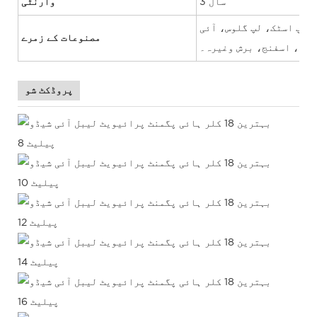
3 سال
وارنٹی
، لپ اسٹک، لپ گلوس، آئی
مصنوعات کے زمرے
کاجل، اسفنج، برش وغیرہ۔
پروڈکٹ شو