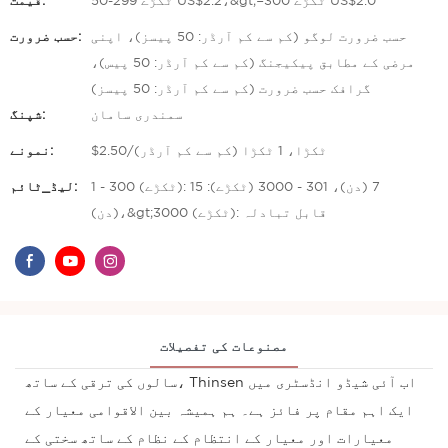
50-299 ٹکڑے US$2.2،&gt;=300 ٹکڑے US$2.0
قیمت:
حسب ضرورت لوگو (کم سے کم آرڈر: 50 پیسز)، اپنی
حسب ضرورت:
مرضی کے مطابق پیکیجنگ (کم سے کم آرڈر: 50 پیس)،
گرافک حسب ضرورت (کم سے کم آرڈر: 50 پیسز)
سمندری سامان
شپنگ:
$2.50/ٹکڑا، 1 ٹکڑا (کم سے کم آرڈر)
نمونے:
1 - 300 (ٹکڑے): 7 (دن)، 301 - 3000 (ٹکڑے): 15
لیڈ_ٹائم:
(دن)،&gt;3000 (ٹکڑے): قابل تبادلہ
مصنوعات کی تفصیلات
سالوں کی ترقی کے ساتھ، Thinsen اب آئی شیڈو انڈسٹری میں
ایک اہم مقام پر فائز ہے۔ ہم ہمیشہ بین الاقوامی معیار کے
معیارات اور معیار کے انتظام کے نظام کے ساتھ سختی کے