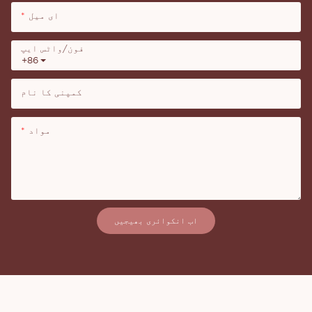
ای میل
فون/واٹس ایپ
+86
کمپنی کا نام
مواد
اب انکوائری بھیجیں