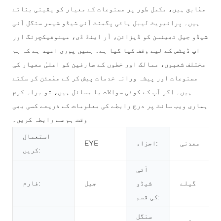
مطابق ہیں، مکمل طور پر مصنوعات کے معیار کو یقینی بناتے
ہیں۔ پرائیویٹ لیبل ہائی پگمنٹ آئی شیڈو شیمر سنگل آئی
شیڈو جیل تھینسن کو ڈیزائن، آر اینڈ ڈی، مینوفیکچرنگ اور
اپ ڈیٹس کے لیے وقف کیا گیا ہے۔ ہمیں پوری امید ہے کہ ہم
مختلف شعبوں، ممالک اور خطوں کے صارفین کو اعلیٰ معیار کی
مصنوعات اور پیشہ ورانہ خدمات پیش کر کے مطمئن کر سکتے
ہیں۔ اگر آپ کے کوئی سوالات یا مسائل ہیں، تو براہ کرم
ہماری ویب سائٹ پر درج رابطے کی معلومات کے ذریعے کسی بھی
وقت ہم سے رابطہ کریں۔
استعمال
معدنی
اجزاء:
EYE
کریں:
آئی
گیلے
شیڈو
جیل
فارم:
کی قسم:
سنگل