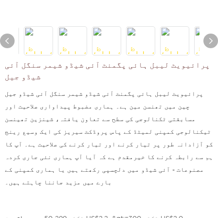
پرائیویٹ لیبل ہائی پگمنٹ آئی شیڈو شیمر سنگل آئی
شیڈو جیل
پرائیویٹ لیبل ہائی پگمنٹ آئی شیڈو شیمر سنگل آئی شیڈو جیل
چین میں تھنسن مین ہے۔ ہماری مضبوط پیداواری صلاحیت اور
مسابقتی ٹکنالوجی کی سطح سے تعاون یافتہ، شینزین تھینسن
ٹیکنالوجی کمپنی لمیٹڈ کے پاس پروڈکٹ سیریز کی ایک وسیع رینج
کو آزادانہ طور پر تیار کرنے اور تیار کرنے کی صلاحیت ہے۔ آپ کا
ہم سے رابطہ کرنے کا خیرمقدم ہے کہ آیا آپ ہماری نئی جاری کردہ
مصنوعات - آئی شیڈو میں دلچسپی رکھتے ہیں یا ہماری کمپنی کے
بارے میں مزید جاننا چاہتے ہیں۔