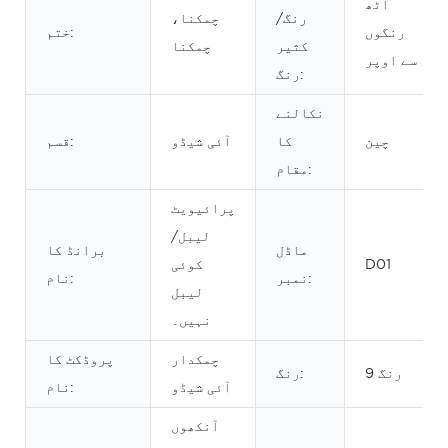
آٹھ
رنگ/
چمکنا،
رنگوں
ختم:
کثیر
چمکنا
سے اوپر
رنگ:
نکالنے
چین
کا
آئی شیڈو
قسم:
مقام:
پرائیویٹ
لیبل/
ماڈل
برانڈ کا
D01
کوئی
نمبر:
نام:
لیبل
نہیں۔
چمکدار
پروڈکٹ کا
9 رنگ
رنگ:
آئی شیڈو
نام:
آنکھوں