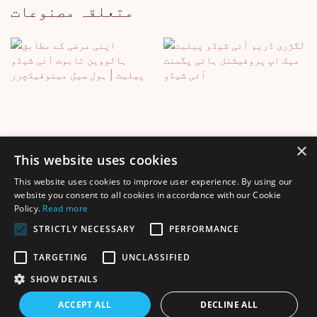
متعلقہ مصنوعات
×
This website uses cookies
This website uses cookies to improve user experience. By using our
لگژری ڈریم آئی شیڈو
اپنی مرضی کے مطابق
website you consent to all cookies in accordance with our Cookie
Policy.
Read more
پیلیٹ میک اپ پروفیشنل
ہالووین تابوت آئی شیڈو
ہائی پگمنٹ آئی شیڈو
پیلیٹ | ہول سیل
STRICTLY NECESSARY
PERFORMANCE
مینوفیکچرر
TARGETING
UNCLASSIFIED
SHOW DETAILS
کاپی رائٹ © 2025 Shenzhen Thincen Technology Co., Ltd. -
ACCEPT ALL
DECLINE ALL
سائٹ کا نقشہ
www.thincen.com |