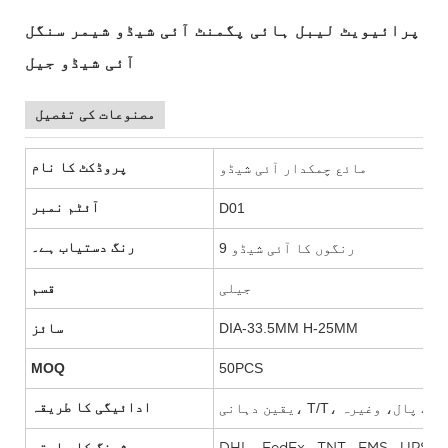
پرائیویٹ لیبل ہائی پگمنٹ آئی شیڈو شیمر سنگل
آئی شیڈو جیل
مصنوعات کی تفصیل
مائع چمکدار آئی شیڈو
پروڈکٹ کا نام
D01
آئٹم نمبر
9 رنگوں کا آئی شیڈو
رنگ دستیاب ہے۔
جیلی
قسم
DIA-33.5MM H-25MM
سائز
MOQ
50PCS
 یونین، پے پال، وغیرہ
ادائیگی کا طریقہ
یرہ۔
شپنگ کا راستہ