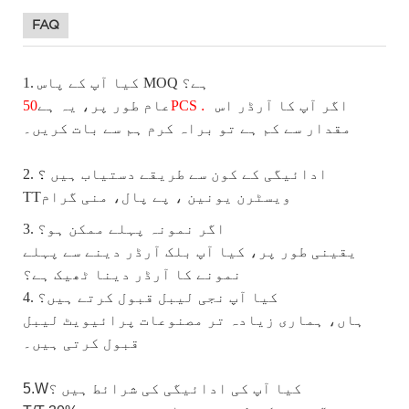
FAQ
MOQ ہے؟
کیا
آپ کے پاس
1.
اگر
آپ کا آرڈر اس
.
PCS
عام طور پر، یہ ہے
50
مقدار سے کم ہے تو براہ کرم ہم سے بات کریں۔
2. ادائیگی کے کون سے طریقے
دستیاب
ہیں
؟
ویسٹرن یونین
،
پے پال،
منی گرام
TT
3. اگر نمونہ پہلے ممکن ہو؟
یقینی طور پر، کیا آپ بلک آرڈر دینے سے پہلے
نمونے کا آرڈر دینا ٹھیک ہے؟
4. کیا آپ نجی لیبل قبول کرتے ہیں؟
ہاں، ہماری زیادہ تر مصنوعات پرائیویٹ لیبل
قبول کرتی ہیں۔
کیا
آپ کی ادائیگی کی شرائط ہیں
؟
5.W