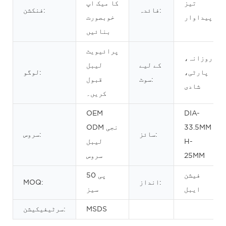
تیز
کا میک اپ
فائدہ:
فنکشن:
پیداوار
خوبصورت
بنائیں
پرائیویٹ
روزانہ،
کے لیے
لیبل
پارٹی،
لوگو:
سوٹ:
قبول
شادی
کریں۔
OEM
DIA-
33.5MM
ODM نجی
سائز:
سروس:
H-
لیبل
25MM
سروس
فیشن
50 پی
انداز:
MOQ:
ایبل
سیز
MSDS
سرٹیفیکیشن: