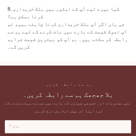
8. کیا میرے لیے آپ کے اسٹور میں بلک خریداری
کرنا ممکن ہے؟
جی ہاں اگر آپ بلک خریداری کرنا چاہتے ہیں، تو
آپ تھوک قیمت کے بارے میں بات کرنے کے لیے ہم سے
رابطہ کر سکتے ہیں۔ ہم آپ کو بہترین قیمت فراہم
کریں گے۔
ہم سے رابطہ کریں۔
بلا جھجھک ہم سے رابطہ کریں۔
نئی مصنوعات اور خصوصی چیزوں کے بارے میں سب سے پہلے سننے کے
لیے اپنا ای میل ایڈریس درج کریں۔
نام