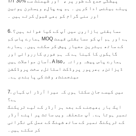
پیشگی جمع
کے طور پر
،
اور شپمنٹ سے
T/T 30%
پہلے بیلنس ادا کریں
۔
ہم
پے پال،
ویسٹرن یونین
اور منی گرام کو
بھی قبول کرتے ہیں
۔
6. مسابقتی بازاروں میں آپ کے کیا فوائد ہیں؟
ہمارے پاس کم MOQ ہے اور ہم آپ کو مسابقتی قیمت
کے ساتھ بہترین معیار پیش کر سکتے ہیں۔ ہمارے
گاہکوں کا کہنا ہے کہ ہم فوری کارروائی اور
lso، ہمارے پاس پیشہ ورانہ
A
آسان مواصلات ہیں.
ڈیزائن، بھرپور پروڈکٹ اسٹائل، سخت پروڈکشن
مینجمنٹ، وقت کی پابندی ہے۔
7. میں کیسے جان سکتا ہوں کہ میرا آرڈر اب کہاں
ہے؟
ایک بار بھیجنے کے بعد ہر آرڈر کے لیے ٹریکنگ
نمبر ہوتا ہے۔ آپ متعلقہ ویب سائٹ پر اپنے آرڈر
کے ٹریکنگ نمبر کے ساتھ شپنگ کے عمل کی نگرانی
کر سکتے ہیں۔