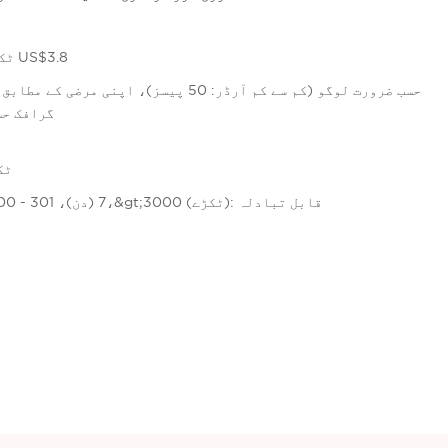
5-299 ٹکڑے US$4.0،&gt;=300 ٹکڑے US$3.8
گرافک حسب 
$4.00/ٹکڑا
1 - 300 (ٹکڑے): 7 (دن)، 301 - 3000 (ٹکڑے): 15 (دن)،&gt;3000 (ٹکڑے): قابل تبادلہ