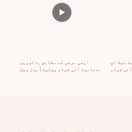
ٹ میک اپ
اپنی مرضی کے مطابق ہالووین
ئی شیڈو
تابوت آئی شیڈو پیلیٹ | ہول سیل
مینوفیکچرر