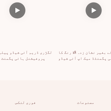
تھوک کے بغیر نشان زدہ 18 رنگ کا
لگژری ڈریم آئی شیڈو پیلی
 پگمنٹڈ میک اپ آئی شیڈو
پروفیشنل ہائی پگمنٹ آ
پیلیٹ
مصنوعات
فوری لنکس