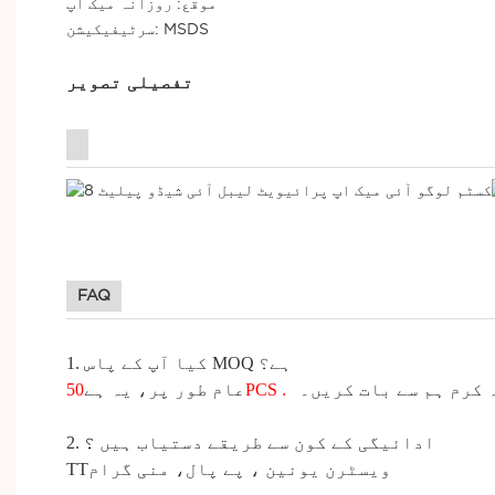
موقع: روزانہ میک اپ
سرٹیفیکیشن: MSDS
تفصیلی تصویر
FAQ
MOQ ہے؟
کیا
آپ کے پاس
1.
 کرم ہم سے بات کریں۔
.
PCS
عام طور پر، یہ ہے
50
2. ادائیگی کے کون سے طریقے
دستیاب
ہیں
؟
ویسٹرن یونین
،
پے پال،
منی گرام
TT