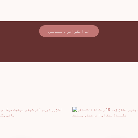
اب انکوائری بھیجیں