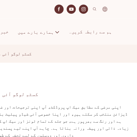
ہم سے رابطہ کریں۔
خبری
ہمارے بارے میں
کسٹم لوگو آئی م
کسٹم لوگو آئی م
اپنی مرضی کے مطابق میک اپ پروڈکٹ، آپ اپنی ترجیحات اور ض
ڈیزائن منتخب کر سکتے ہیں، اور اپنا خصوصی آئی شیڈو پیلیٹ بن
ہے اور رنگ سے بھرپور ہے، جو جلد کے تمام ٹونز اور میک اپ ک
زیادہ ذاتی اور پیشہ ورانہ بناتا ہے۔ چاہے آپ اپنے لیے پسندید
داروں اور دوستوں کے لیے تحفہ کے طو