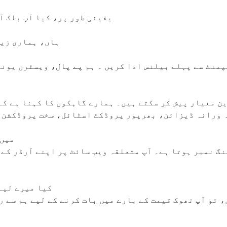
یقینی طور پر، کیا آپ بلک آ
ہاں، ہماری زیا
پمنٹ سے پہلے بیلنس ادا کریں
۔
ہم
پے پال،
ویسٹرن یونی
پیشہ ورانہ ڈیزائن، بھرپور پروڈکٹ اسٹائل، سخت پروڈکشن
7. م
نگ نمبر ہوتا ہے۔ آپ متعلقہ ویب سائٹ پر اپنے آرڈر کے 
8. کیا میرے ل
 تو آپ تھوک قیمت کے بارے میں بات کرنے کے لیے ہم سے ر