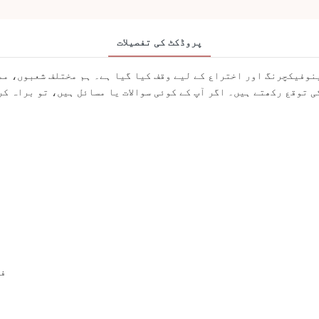
پروڈکٹ کی تفصیلات
وفیکچرنگ اور اختراع کے لیے وقف کیا گیا ہے۔ ہم مختلف شعبوں، مما
 توقع رکھتے ہیں۔ اگر آپ کے کوئی سوالات یا مسائل ہیں، تو براہ کرم
فن