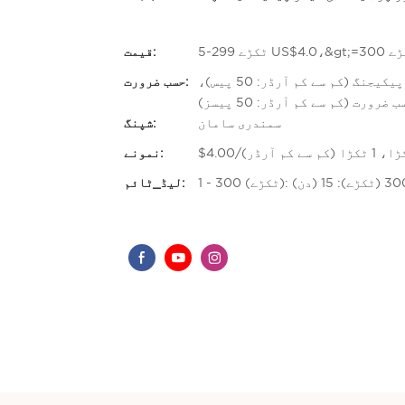
قیمت:
حسب ضرورت لوگو (کم سے کم آرڈر: 50 پیسز)، اپنی مرضی کے مطابق پیکیجنگ (کم سے کم آرڈر: 50 پیس)،
حسب ضرورت:
ضرورت (کم سے کم آرڈر: 50 پیسز)
سمندری سامان
شپنگ:
، 1 ٹکڑا (کم سے کم آرڈر)
نمونے:
لیڈ_ٹائم: