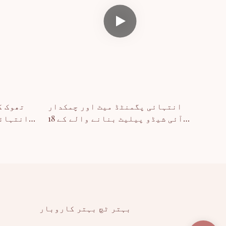
انتہائی پگمنٹڈ میٹ اور چمکدار
آئی شیڈو پیلیٹ بنانے والے کے 18
انتہائی
رنگ
بہتر ٹچ بہتر کاروبار