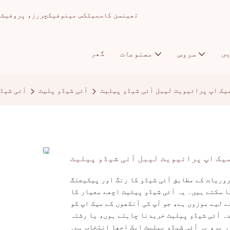
تھینسن کاسمیٹکس مینوفیکچررز، پروفیشنل میک اپ ا
ں
گھر
سروس
مصنوعات
یک اپ پرائیویٹ لیبل آئی شیڈو پیلیٹ
آئی شیڈو پلیٹ
آئی شیڈ
یک اپ پرائیویٹ لیبل آئی شیڈو پیلیٹ
روریات کے مطابق آئی شیڈو کا رنگ اور پیکیجنگ
ا سکتے ہیں۔ یہ آئی شیڈو پیلیٹ اچھے معیار کا
ے لیے موزوں ہے، جو آپ کی آنکھوں کے میک اپ کو
ہ آئی شیڈو پیلیٹ خریدنا چاہتے ہوں، یا رشتہ
ر پر، یہ آئی شیڈو پیلیٹ ایک اچھا انتخاب ہے۔