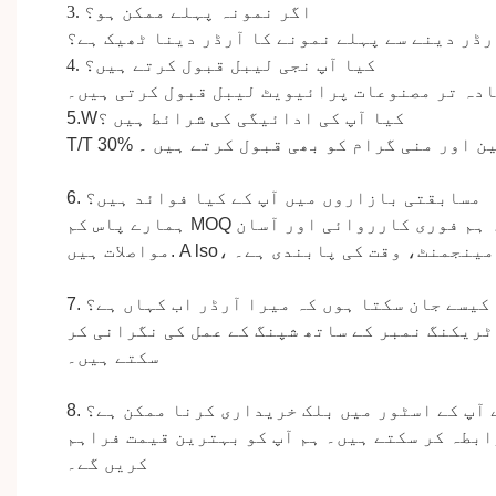
3. اگر نمونہ پہلے ممکن ہو؟
رڈر دینے سے پہلے نمونے کا آرڈر دینا ٹھیک ہے؟
4. کیا آپ نجی لیبل قبول کرتے ہیں؟
دہ تر مصنوعات پرائیویٹ لیبل قبول کرتی ہیں۔
کیا
آپ کی ادائیگی کی شرائط ہیں
؟
5.W
ن
اور منی گرام کو
بھی قبول کرتے ہیں
۔
T/T 30%
6. مسابقتی بازاروں میں آپ کے کیا فوائد ہیں؟
ہمارے پاس کم MOQ ہے اور ہم آپ کو مسابقتی قیمت کے ساتھ بہترین معیار پیش کر سکتے ہیں۔ ہمارے گاہکوں کا کہنا ہے کہ ہم فوری کارروائی اور آسان
 مینجمنٹ، وقت کی پابندی ہے۔
A
مواصلات ہیں.
یں کیسے جان سکتا ہوں کہ میرا آرڈر اب کہاں ہے؟
ٹریکنگ نمبر کے ساتھ شپنگ کے عمل کی نگرانی کر
سکتے ہیں۔
یے آپ کے اسٹور میں بلک خریداری کرنا ممکن ہے؟
ابطہ کر سکتے ہیں۔ ہم آپ کو بہترین قیمت فراہم
کریں گے۔