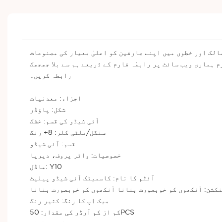
لک اور خطوں میں اپنے صارفین کو اعلیٰ معیار کی مصنوعات
 ہماری ویب سائٹ پر رابطہ فارم کے ذریعے ہم سے بلا جھجھک
رابطہ کریں۔
اجزاء: معدنیات
شکل: پاؤڈر
آئی شیڈو کی قسم: خشک
سنگل/ملٹی کلر: 8+ رنگ
قسم: آئی شیڈو
خصوصیات: واٹر پروف، دیرپا
ماڈل: Y10
آئٹم کا نام: کاسمیٹک آئی شیڈو پیلیٹ
کشن: آنکھوں کو خوبصورت بنانا آنکھوں کو خوبصورت بنانا
میک اپ کا رنگ: کثیر رنگ
کم از کم آرڈر کی مقدار: 50PCS