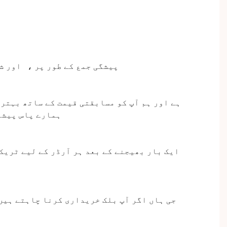
پیشگی جمع
کے طور پر
،
اور ش
lso، ہمارے پاس 
ایک بار بھیجنے کے بعد ہر آرڈر کے لیے ٹریک
جی ہاں اگر آپ بلک خریداری کرنا چاہتے ہیں،