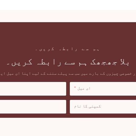
ہم سے رابطہ کریں۔
بلا جھجھک ہم سے رابطہ کریں۔
 خصوصی چیزوں کے بارے میں سب سے پہلے سننے کے لیے اپنا ای میل ای
ای میل
کمپنی کا نام