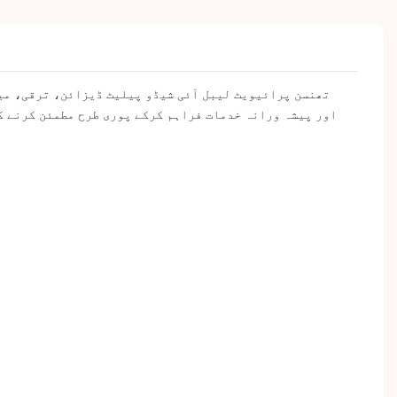
تھنسن پرائیویٹ لیبل آئی شیڈو پیلیٹ ڈیزائن، ترقی، مین
اور پیشہ ورانہ خدمات فراہم کرکے پوری طرح مطمئن کرنے کی