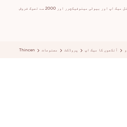
ور بیوٹی مینوفیکچرر اور 2000 سے تھوک فروش
و
آنکھوں کا میک اپ
پروڈکٹ
مصنوعات
Thincen