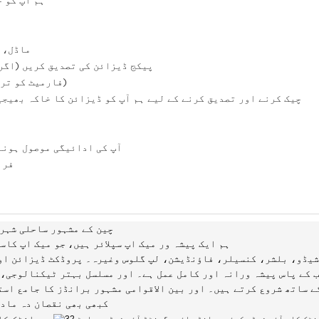
ہم آپ کو 
ماڈل، 
پیکج ڈیزائن کی تصدیق کریں (اگر 
ہمیں اپنا لوگو فراہم کریں (AI فارمیٹ کو ترجیح دی جاتی ہے)
چیک کرنے اور تصدیق کرنے
کے لیے ہم آپ کو ڈیزائن کا خاکہ بھیجی
آپ کی ادائیگی موصول ہونے 
ہم آپ کو 
WE، Shenzhen Thinsen Technology Co., Ltd، چین کے 
ہم ایک پیشہ ور میک اپ سپلائر ہیں،
جو میک اپ کاس
 شیڈو، بلشر، کنسیلر، فاؤنڈیشن، لپ گلوس وغیرہ۔ پروڈکٹ ڈیزائن او
 کے پاس پیشہ ورانہ اور کامل عمل ہے۔ اور مسلسل بہتر ٹیکنالوجی، 
کے ساتھ شروع کرتے ہیں۔ اور بین الاقوامی مشہور برانڈز کا جامع اس
کبھی بھی نقصان دہ مادو