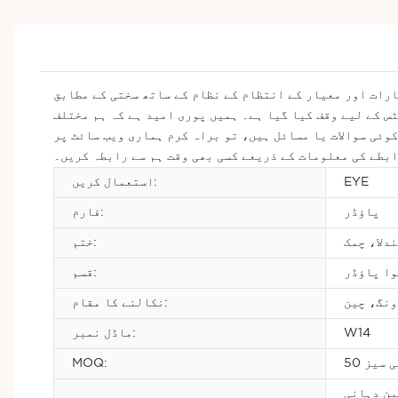
ارات اور معیار کے انتظام کے نظام کے ساتھ سختی کے مطابق
س کے لیے وقف کیا گیا ہے۔ ہمیں پوری امید ہے کہ ہم مختلف
وئی سوالات یا مسائل ہیں، تو براہ کرم ہماری ویب سائٹ پر
بطے کی معلومات کے ذریعے کسی بھی وقت ہم سے رابطہ کریں۔
EYE
استعمال کریں:
پاؤڈر
فارم:
دلا، چمک
ختم:
وا پاؤڈر
قسم:
ونگ، چین
نکالنے کا مقام:
W14
ماڈل نمبر:
 پی سیز
MOQ:
ی، T/T، ویسٹرن