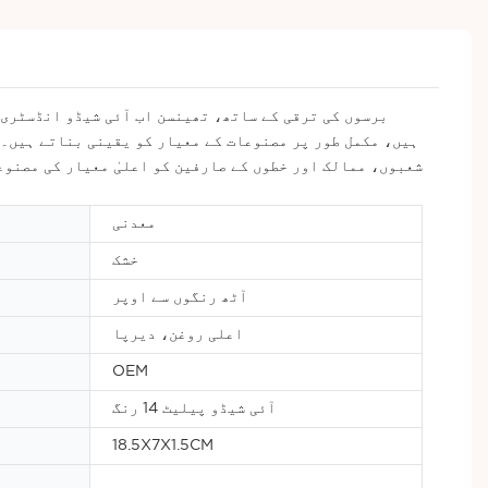
برسوں کی ترقی کے ساتھ، تھینسن اب آئی شیڈو انڈسٹری 
ہیں، مکمل طور پر مصنوعات کے معیار کو یقینی بناتے ہیں۔ 
شعبوں، ممالک اور خطوں کے صارفین کو اعلیٰ معیار کی مصنوع
معدنی
خشک
آٹھ رنگوں سے اوپر
اعلی روغن، دیرپا
OEM
آئی شیڈو پیلیٹ 14 رنگ
18.5X7X1.5CM