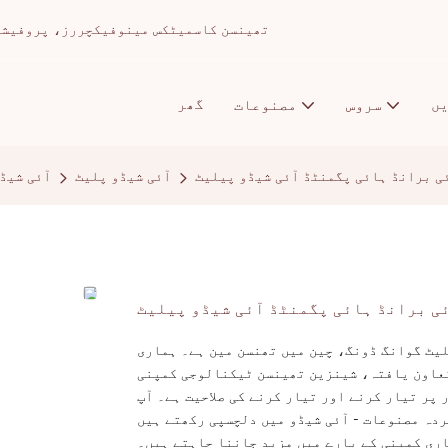
تھینسن کاسمیٹکس مینوفیکچررز، پروفیشنل میک اپ ا
ں
گھر
سروس
مصنوعات
ی برانڈ ہائی پگمنٹڈ آئی شیڈو پیلیٹ
آئی شیڈو پلیٹ
آئی شیڈ
ی برانڈ ہائی پگمنٹڈ آئی شیڈو پیلیٹ
یٹ گوانگ ڈونگ، چین میں تھنسن مین ہے۔ ہماری
تعاون یافتہ، شینزین تھینسن ٹیکنالوجی کمپنی
پر تیار کرنے اور تیار کرنے کی صلاحیت ہے۔ آپ
ردہ مصنوعات - آئی شیڈو میں دلچسپی رکھتے ہیں
ری کمپنی کے بارے میں مزید جاننا چاہتے ہیں۔