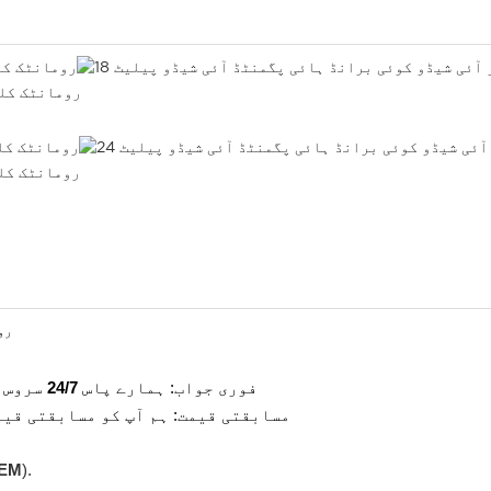
1، فوری جواب: ہمارے پاس
24/7
سروس 
2، مسابقتی قیمت: ہم آپ کو مسابقتی ق
EM
).