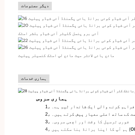
دیگر مصنوعات
آئی برو پنسل گلیٹر آئی شیڈو بلشر اسٹک
مائع ہائی لائٹر میٹ مائع لپ اسٹک کنسیلر پیلیٹ
ہماری خدمات
ہماری سروس
فراہم کرنے والی ایک شاندار ٹیم ہے۔
یمت کے ساتھ اعلی معیار پیش کرتے ہیں۔
فوری ترسیل کا وقت اور اچھی سروس۔
3،
O
ہم آپ کا اپنا برانڈ بنا سکتے ہیں (
4،