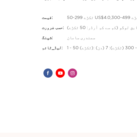
قیمت:
لوگو (کم سے کم آرڈر: 50 ٹکڑے)
حسب ضرورت:
سمندری سامان
شپنگ:
لیڈ_ٹائم: