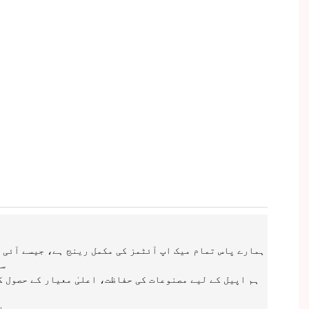
ہمارے پاس تمام میک اپ آئٹمز کی مکمل رینج ہے، جیسے آئی
سب
ہم اپیل کے لیے مصنوعات کی حفاظت، اعلیٰ معیار کے حصول 