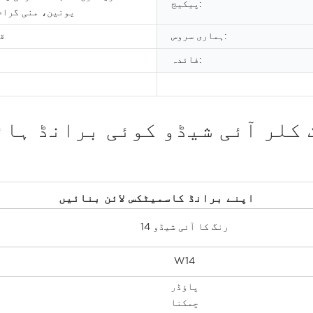
پیکیج:
یونین، منی گرام
ہماری سروس:
ق
فائدہ:
کلر آئی شیڈو کوئی برانڈ ہائ
اپنے برانڈ کاسمیٹکس لائن بنائیں
14 رنگ کا آئی شیڈو
W14
پاؤڈر
چمکنا