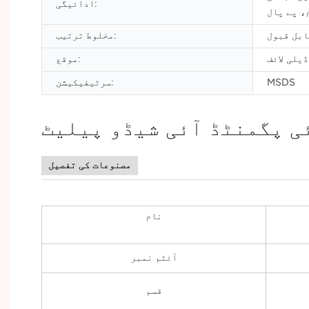
ادائیگی:
، پے پال
ابل قبول
مخلوط ترتیب:
ڈیلی لائف
موقع:
MSDS
سرٹیفیکیشن:
ی پگمنٹڈ آئی شیڈو پیلیٹ
مصنوعات کی تفصیل
نام
آئٹم نمبر
قسم