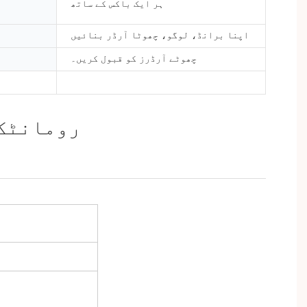
ہر ایک باکس کے ساتھ
اپنا برانڈ، لوگو، چھوٹا آرڈر بنائیں
چھوٹے آرڈرز کو قبول کریں۔
رومانٹک 