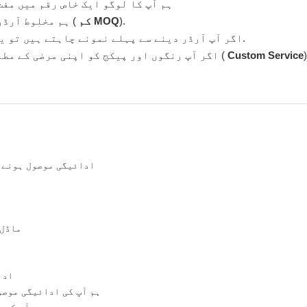
ہم آپ کا لوگو ایک خاص رقم میں مفت
).
کم MOQ
ہم مخلوط آرڈرز اور چھوٹے آرڈرز کو قبول کر سکتے ہیں (
).
اگر آپ آرڈر دینے سے پہلے نمونے چاہتے ہیں تو یہ
)
Custom Service
اگر آپ رنگوں اور پیکج کو اپنی مرضی کے مطابق بنانا چاہتے ہیں، تو یہ بھی قبول ہے (
ادائیگی موصول ہونے کے بعد ہم 2-3 کام کے دن
ماڈل،
ادا
ہم آپ کی ادائیگی موصو