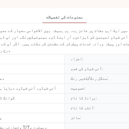
مصنوعات کی تفصیلات
میں ایک اہم مقام پر فائز ہے۔ ہم ہمیشہ بین الاقوامی معیار کے معی
آئی شیڈو تھینسن کو ڈیزائن، آر اینڈ ڈی، مینوفیکچرنگ، اور اپ ڈیٹ
ات اور پیشہ ورانہ خدمات پیش کر کے مطمئن کر سکتے ہیں۔ اگر آپ کے ک
درج را
اجزاء:
آئی شیڈو کی قسم:
سنگل رنگ/کثیر رنگ:
دھن
خصوصیت:
آئی شیڈو، آئی شیڈو، دبایا ہ
برانڈ کا نام:
گوانگ ڈ
آئٹم کا نام:
سائز:
50
تجارتی یقین دہان