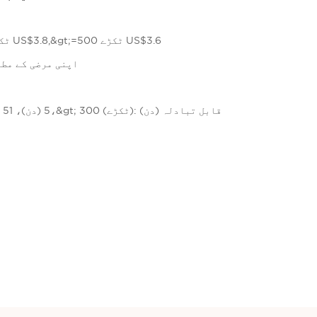
50-299 ٹکڑے US$4.0,300-499 ٹکڑے US$3.8,&gt;=500 ٹکڑے US$3.6
اپنی مرضی کے مطابق 
1 - 50 (ٹکڑے): 5 (دن)، 51 - 300 (ٹکڑے): 7 (دن)،&gt; 300 (ٹکڑے): قابل تبادلہ (دن)