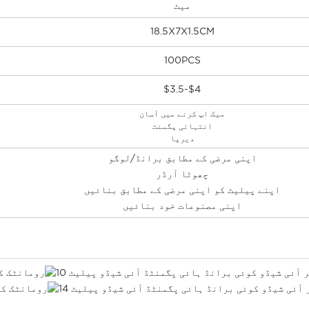
میٹ
18.5X7X1.5CM
100PCS
$3.5-$4
میک اپ کرنے میں آسان
انتہائی پگمنٹ
دیرپا
اپنی مرضی کے مطابق برانڈ/لوگو
چھوٹا آرڈر
اپنے پیلیٹ کو اپنی مرضی کے مطابق بنائیں
اپنی مصنوعات خود بنائیں