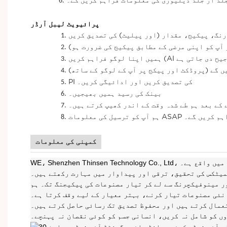
6.
جلد از جلد ڈیلیوری کی معلومات فراہم کریں گے۔
پرائیویٹ لیبل آرڈر
1.
رنگ، پیکیج، مقدار (اور پیلیٹ) کی تصدیق کریں
2.
آپ کو اپنی مرضی کے مطابق پیکیج کی ضرورت ہو)
3.
4.
ں گے (پروڈکٹ اور پیکج پر آپ کے لوگو کے ساتھ)
5.
PI کی تصدیق کریں اور ادائیگی کریں۔
6.
بینک کی رسید ہمیں بھیجیں۔
7.
کے بعد ہم طے شدہ وقت کے اندر کھیپ کرتے ہیں۔
8.
ترسیل کی معلومات ASAP فراہم کریں گے۔
کمپنی کی معلومات
مشہور ساحلی شہر میں واقع ہے۔
میٹکس کی تحقیق، ترقی اور پیداوار میں مہارت رکھتے ہیں۔
ر مینوفیکچرنگ سے لے کر تیار مصنوعات کی پیکیجنگ تک۔ ہم
نئی مصنوعات تیار کرنے، بہتر معیار کے لیے وقف کرتا ہے۔
تعمال کرتے ہیں اور محفوظ تصدیق تک رسائی حاصل کرتے ہیں۔
ں کو شامل نہ کریں، انسانی جسم کو کوئی نقصان نہ پہنچے۔