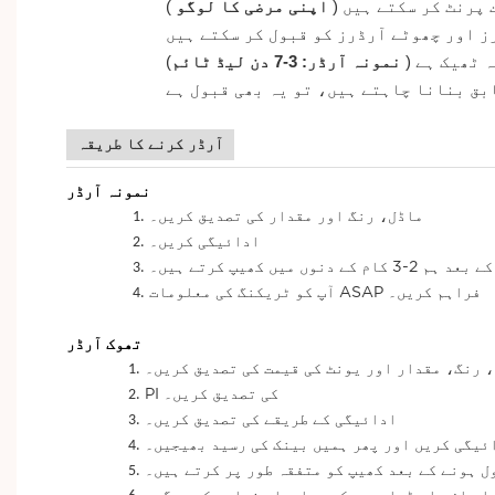
 پرنٹ کر سکتے ہیں (
اپنی مرضی کا لوگو
)
 ٹھیک ہے (
نمونہ آرڈر: 3-7 دن لیڈ ٹائم
آرڈر کرنے کا طریقہ
نمونہ آرڈر
1.
ماڈل، رنگ اور مقدار کی تصدیق کریں۔
2.
ادائیگی کریں۔
3.
وں میں کھیپ کرتے ہیں۔
4.
آپ کو ٹریکنگ کی معلومات ASAP فراہم کریں۔
تھوک آرڈر
1.
 رنگ، مقدار اور یونٹ کی قیمت کی تصدیق کریں۔
2.
PI کی تصدیق کریں۔
3.
ادائیگی کے طریقے کی تصدیق کریں۔
4.
ئیگی کریں اور پھر ہمیں بینک کی رسید بھیجیں۔
5.
ل ہونے کے بعد کھیپ کو متفقہ طور پر کرتے ہیں۔