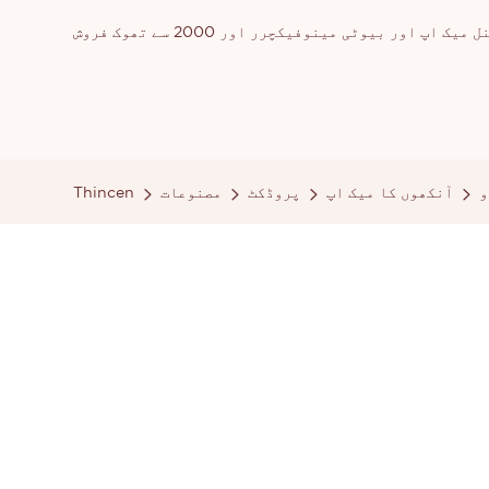
ور بیوٹی مینوفیکچرر اور 2000 سے تھوک فروش
و
آنکھوں کا میک اپ
پروڈکٹ
مصنوعات
Thincen