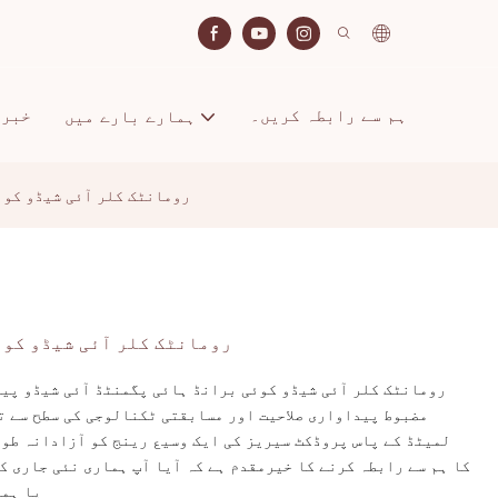
ہم سے رابطہ کریں۔
خبری
ہمارے بارے میں
رومانٹک کلر آئی شیڈو کوئ
رومانٹک کلر آئی شیڈو کوئ
رومانٹک کلر آئی شیڈو کوئی برانڈ ہائی پگمنٹڈ آئی شیڈو پیل
مضبوط پیداواری صلاحیت اور مسابقتی ٹکنالوجی کی سطح سے 
لمیٹڈ کے پاس پروڈکٹ سیریز کی ایک وسیع رینج کو آزادانہ طور 
کا ہم سے رابطہ کرنے کا خیرمقدم ہے کہ آیا آپ ہماری نئی جاری ک
یا ہما