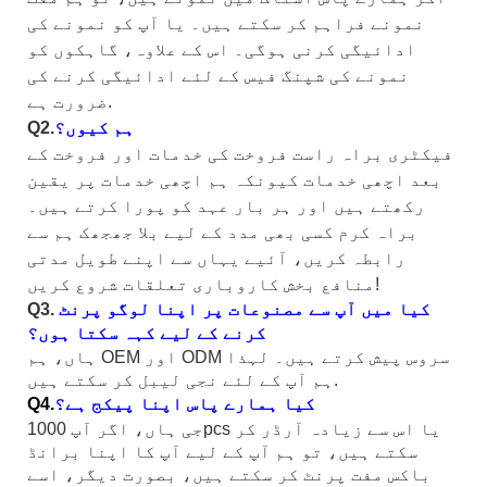
نمونے فراہم کر سکتے ہیں۔ یا آپ کو نمونے کی
ادائیگی کرنی ہوگی۔ اس کے علاوہ، گاہکوں کو
نمونے کی شپنگ فیس کے لئے ادائیگی کرنے کی
ضرورت ہے.
ہم کیوں؟
Q2.
فیکٹری براہ راست فروخت کی خدمات اور فروخت کے
بعد اچھی خدمات کیونکہ ہم اچھی خدمات پر یقین
رکھتے ہیں اور ہر بار عہد کو پورا کرتے ہیں۔
براہ کرم کسی بھی مدد کے لیے بلا جھجھک ہم سے
رابطہ کریں، آئیے یہاں سے اپنے طویل مدتی
منافع بخش کاروباری تعلقات شروع کریں!
کیا میں آپ سے مصنوعات پر اپنا لوگو پرنٹ
Q3.
کرنے کے لیے کہہ سکتا ہوں؟
ہاں، ہم OEM اور ODM سروس پیش کرتے ہیں۔ لہذا
ہم آپ کے لئے نجی لیبل کر سکتے ہیں.
کیا ہمارے پاس اپنا پیکج ہے؟
Q4.
جی ہاں، اگر آپ 1000pcs یا اس سے زیادہ آرڈر کر
سکتے ہیں، تو ہم آپ کے لیے آپ کا اپنا برانڈ
باکس مفت پرنٹ کر سکتے ہیں، بصورت دیگر، اسے