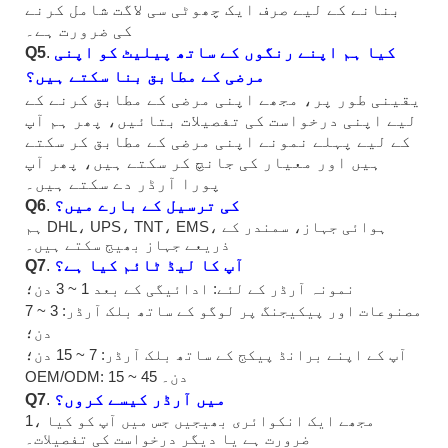
بنانے کے لیے صرف ایک چھوٹی سی لاگت شامل کرنے
کی ضرورت ہے۔
کیا ہم اپنے رنگوں کے ساتھ پیلیٹ کو اپنی
.
Q5
مرضی کے مطابق بنا سکتے ہیں؟
یقینی طور پر، مجھے اپنی مرضی کے مطابق کرنے کے
لیے اپنی درخواست کی تفصیلات بتائیں، پھر ہم آپ
کے لیے پہلے نمونے اپنی مرضی کے مطابق کر سکتے
ہیں اور معیار کی جانچ کر سکتے ہیں، پھر آپ
پورا آرڈر دے سکتے ہیں۔
کی ترسیل کے بارے میں؟
.
Q6
ہم DHL، UPS، TNT، EMS، ہوائی جہاز، سمندر کے
ذریعے جہاز بھیج سکتے ہیں۔
آپ کا لیڈ ٹائم کیا ہے؟
.
Q7
نمونہ آرڈر کے لئے: ادائیگی کے بعد 1 ~ 3 دن؛
مصنوعات اور پیکیجنگ پر لوگو کے ساتھ بلک آرڈر: 3 ~ 7
دن؛
آپ کے اپنے برانڈ پیکج کے ساتھ بلک آرڈر: 7 ~ 15 دن؛
OEM/ODM: 15 ~ 45 دن۔
میں آرڈر کیسے کروں؟
.
Q7
1، مجھے ایک انکوائری بھیجیں جس میں آپ کو کیا
ضرورت ہے یا دیگر درخواست کی تفصیلات۔