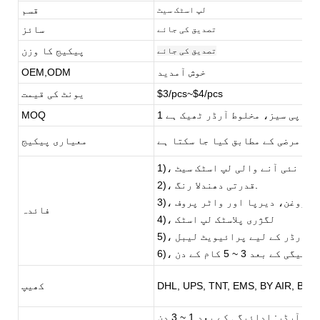
قسم
لپ اسٹک سیٹ
سائز
تصدیق کی جائے
پیکیج کا وزن
تصدیق کی جائے
خوش آمدید
OEM,ODM
$3/pcs~$4/pcs
یونٹ کی قیمت
1 پی سیز، مخلوط آرڈر ٹھیک ہے
MOQ
نی مرضی کے مطابق کیا جا سکتا ہے
معیاری پیکیج
1)، نئی آنے والی لپ اسٹک سیٹ
2)، قدرتی دھندلا رنگ.
 اعلی روغن، دیرپا اور واٹر پروف
فائدہ
4)، لگژری پلاسٹک لپ اسٹک
چھوٹے آرڈر کے لیے پرائیویٹ لیبل
ی کے بعد 3 ~ 5 کام کے دن
DHL, UPS, TNT, EMS, BY AIR, BY S
کھیپ
نہ آرڈر: ادائیگی کے بعد 1 ~ 3 دن