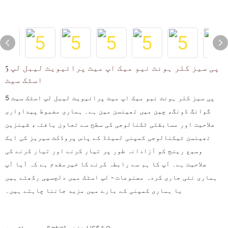
5 پی سیز کلر ہونٹ نیو میک اپ میٹ پرائیویٹ لیبل لپ
اسٹک سیٹ
5 پی سیز کلر ہونٹ نیو میک اپ میٹ پرائیویٹ لیبل لپ اسٹک سیٹ
گوانگ ڈونگ، چین میں تھینسن مین ہے۔ ہماری مضبوط پیداواری
صلاحیت اور مسابقتی ٹکنالوجی کی سطح سے تعاون یافتہ، شینزین
تھینسن ٹیکنالوجی کمپنی لمیٹڈ کے پاس پروڈکٹ سیریز کی ایک
وسیع رینج کو آزادانہ طور پر تیار کرنے اور تیار کرنے کی
صلاحیت ہے۔ آپ کا ہم سے رابطہ کرنے کا خیرمقدم ہے کہ آیا آپ
ہماری نئی جاری کردہ مصنوعات - لپ اسٹک میں دلچسپی رکھتے ہیں
یا ہماری کمپنی کے بارے میں مزید جاننا چاہتے ہیں۔