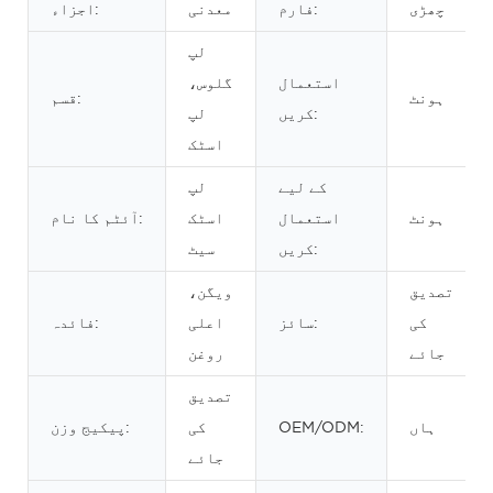
چھڑی
فارم:
معدنی
اجزاء:
لپ
استعمال
گلوس،
ہونٹ
قسم:
کریں:
لپ
اسٹک
کے لیے
لپ
ہونٹ
استعمال
اسٹک
آئٹم کا نام:
کریں:
سیٹ
تصدیق
ویگن،
کی
سائز:
اعلی
فائدہ:
جائے
روغن
تصدیق
ہاں
OEM/ODM:
کی
پیکیج وزن:
جائے