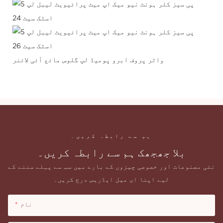
واٹر پروف ابرو پومیڈ لپ گلوس مائع آئی لائنر
ہم سے رابطہ کریں۔
بلا جھجھک ہم سے رابطہ کریں۔
نئی مصنوعات اور خصوصی چیزوں کے بارے میں سب سے پہلے سننے کے
لیے اپنا ای میل ایڈریس درج کریں۔
نام