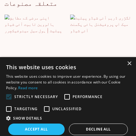
متعلقہ مصنوعات
×
This website uses cookies
This website uses cookies to improve user experience. By using our
لگژری ڈریم آئی شیڈو
اپنی مرضی کے مطابق
website you consent to all cookies in accordance with our Cookie
Policy.
Read more
پیلیٹ میک اپ پروفیشنل
ہالووین تابوت آئی شیڈو
ہائی پگمنٹ آئی شیڈو
پیلیٹ | ہول سیل
STRICTLY NECESSARY
PERFORMANCE
مینوفیکچرر
TARGETING
UNCLASSIFIED
SHOW DETAILS
کاپی رائٹ © 2025 Shenzhen Thincen Technology Co., Ltd. -
ACCEPT ALL
DECLINE ALL
سائٹ کا نقشہ
www.thincen.com |