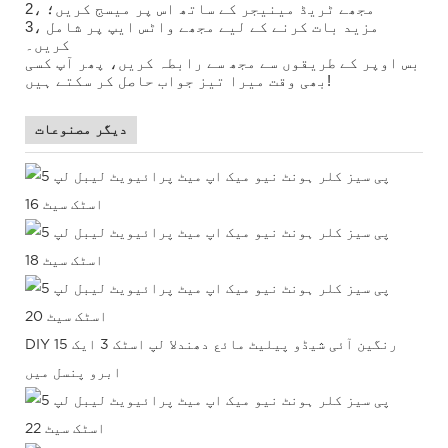
2، مجھے ٹریڈ مینیجر کے ساتھ اس پر میسج کریں؛
3، مزید بات کرنے کے لیے مجھے واٹس ایپ پر شامل
کریں۔
بس اوپر کے طریقوں سے مجھ سے رابطہ کریں، پھر آپ کسی
بھی وقت میرا تیز جواب حاصل کر سکتے ہیں!
دیگر مصنوعات
DIY 15 رنگین آئی شیڈو پیلیٹ
مائع دھندلا لپ اسٹک 3 ایک
ابرو پنسل میں