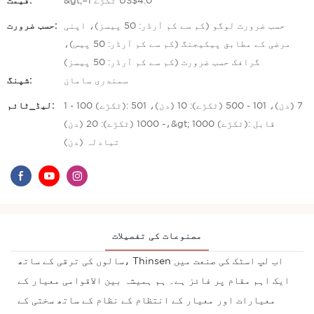
&gt;=1 ٹکڑے US$4.0
قیمت:
حسب ضرورت لوگو (کم سے کم آرڈر: 50 پیسز)، اپنی
حسب ضرورت:
مرضی کے مطابق پیکیجنگ (کم سے کم آرڈر: 50 پیس)،
گرافک حسب ضرورت (کم سے کم آرڈر: 50 پیسز)
سمندری سامان
شپنگ:
1 - 100 (ٹکڑے): 7 (دن)، 101 - 500 (ٹکڑے): 10 (دن)، 501
لیڈ_ٹائم:
- 1000 (ٹکڑے): 20 (دن)،&gt; 1000 (ٹکڑے): قابل
تبادلہ (دن)
مصنوعات کی تفصیلات
سالوں کی ترقی کے ساتھ، Thinsen اب لپ اسٹک کی صنعت میں
ایک اہم مقام پر فائز ہے۔ ہم ہمیشہ بین الاقوامی معیار کے
معیارات اور معیار کے انتظام کے نظام کے ساتھ سختی کے