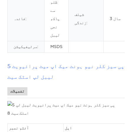
ظلم
سے
شیلف
3 سال
پاک،
فائدہ:
زندگی:
نجی
لیبل
MSDS
سرٹیفیکیشن:
5 پی سیز کلر نیو ہونٹ میک اپ میٹ پرائیویٹ
لیبل لپ اسٹک سیٹ
تفصیلات
ایل
آئٹم نمبر