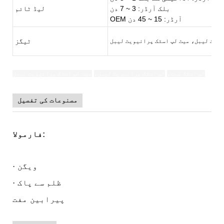
بلک آرڈر: 3 ~ 7 دن
لیڈ ٹائم
OEM آرڈر: 15 ~ 45 دن
ٹیگز
یویٹ لیبل، میٹ لپ اسٹک پرائیویٹ لیبل
لپ اسٹک سیٹ،
لپ اسٹک پرائیویٹ لیبل،
میٹ لپ اسٹک پرائیویٹ لیبل
مصنوعات کی تفصیل
فارمولا:
ویگن
·
ظلم سے پاک
·
پیرابین
مفت