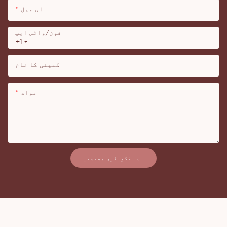
ای میل
فون/واٹس ایپ
+1
کمپنی کا نام
مواد
اب انکوائری بھیجیں