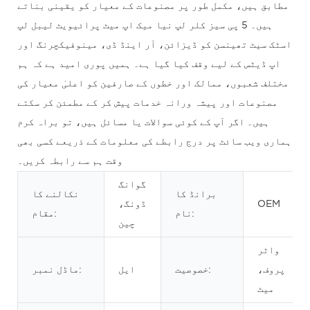
مطابق ہیں، مکمل طور پر مصنوعات کے معیار کو یقینی بناتے
ہیں۔ 5 پی سیز کلر لپ نیا میک اپ میٹ پرائیویٹ لیبل لپ
اسٹک سیٹ تھینسن کو ڈیزائن، آر اینڈ ڈی، مینوفیکچرنگ اور
اپ ڈیٹس کے لیے وقف کیا گیا ہے۔ ہمیں پوری امید ہے کہ ہم
مختلف شعبوں، ممالک اور خطوں کے صارفین کو اعلیٰ معیار کی
مصنوعات اور پیشہ ورانہ خدمات پیش کر کے مطمئن کر سکتے
ہیں۔ اگر آپ کے کوئی سوالات یا مسائل ہیں، تو براہ کرم
ہماری ویب سائٹ پر درج رابطے کی معلومات کے ذریعے کسی بھی
وقت ہم سے رابطہ کریں۔
گوانگ
برانڈ کا
نکالنے کا
OEM
ڈونگ،
نام:
مقام:
چین
واٹر
پروف،
خصوصیت:
ایل
ماڈل نمبر:
میٹ