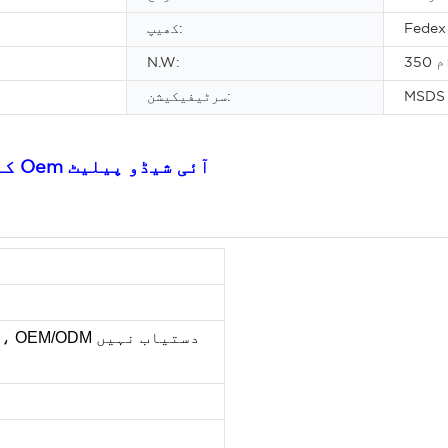
Fedex
کھیپ:
رام
N.W:
MSDS
سرٹیفیکیشن:
35 کلر کسٹم چمکدار میک اپ واٹر پروف پگمنٹ Oem آئی شیڈو پیلیٹ
rand، OEM/ODM دستیا