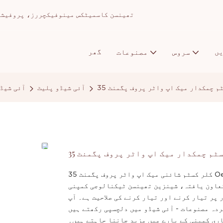
تھینسن کاسمیٹکس مینوفیکچررز، پروفیشنل میک اپ ا
ں
گھر
سروس
مصنوعات
آئی شیڈو پلیٹ
آئی شیڈ
35 کلر کسٹم شائنی میک اپ واٹر پروف پگمنٹ Oem آئی شیڈو پیلیٹ گوانگ ڈونگ، چین میں باریک بین ہے۔ ہماری
تعاون یافتہ، شینزین تھینسن ٹیکنالوجی کمپنی
پر تیار کرنے اور تیار کرنے کی صلاحیت ہے۔ آپ
ردہ مصنوعات - آئی شیڈو میں دلچسپی رکھتے ہیں
ری کمپنی کے بارے میں مزید جاننا چاہتے ہیں۔