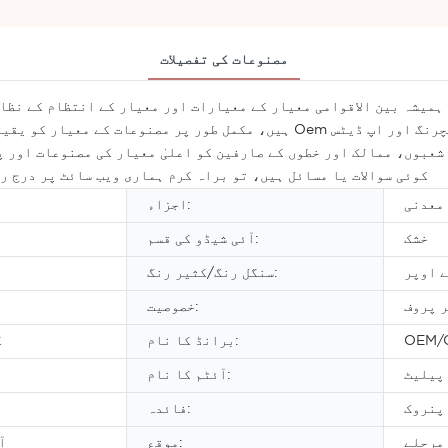
مصنوعات کی تفصیلات
 شعبوں، ممالک اور خطوں کے صارفین کو اعلیٰ معیار کی مصنوعات اور پ
کوئی سوالات یا مسائل ہیں، تو براہ کرم ہماری ویب سائٹ پر درج ر
معدنی
اجزاء:
خشک
آئی شیڈو کی قسم:
ے اوپر
سنگل رنگ/کثیر رنگ:
 پروف
خصوصیت:
OEM/
برانڈ کا نام:
گ
 پیلیٹ
آئٹم کا نام:
پنروک
فائدہ:
مرحلے
موقع:
آ