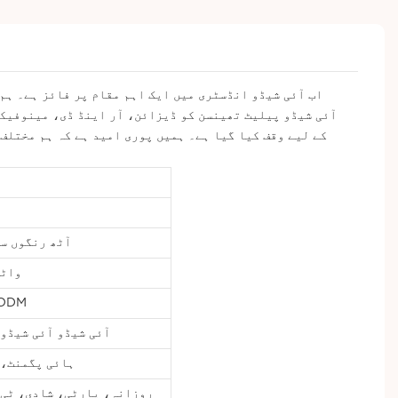
کے لیے وقف کیا گیا ہے۔ ہمیں پوری امید ہے کہ ہم مختلف
آٹھ رنگوں س
واٹر
ODM
آئی شیڈو آئی شیڈو
ہائی پگمنٹ، 
روزانہ، پارٹی، شادی، ٹی 