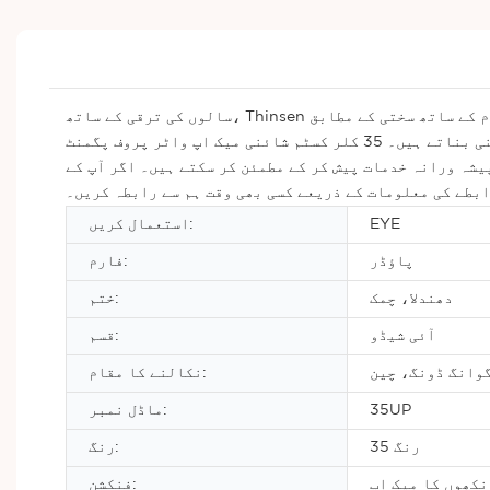
سالوں کی ترقی کے ساتھ، Thinsen اب آئی شیڈو انڈسٹری میں ایک اہم مقام پر فائز ہے۔ ہم ہمیشہ بین الاقوامی معیار کے معیارات اور معیار کے انتظام کے نظام کے ساتھ سختی کے مطابق
ہیں، مکمل طور پر مصنوعات کے معیار کو یقینی بناتے ہیں۔ 35 کلر کسٹم شائنی میک اپ واٹر پروف پگمنٹ Oem آئی شیڈو پیلیٹ تھینسن کو ڈیزائن، آر اینڈ ڈی، مینوفیکچرنگ اور اپ ڈیٹس
یشہ ورانہ خدمات پیش کر کے مطمئن کر سکتے ہیں۔ اگر آپ کے
ابطے کی معلومات کے ذریعے کسی بھی وقت ہم سے رابطہ کریں۔
EYE
استعمال کریں:
پاؤڈر
فارم:
دھندلا، چمک
ختم:
آئی شیڈو
قسم:
وانگ ڈونگ، چین
نکالنے کا مقام:
35UP
ماڈل نمبر:
35 رنگ
رنگ:
نکھوں کا میک اپ
فنکشن: