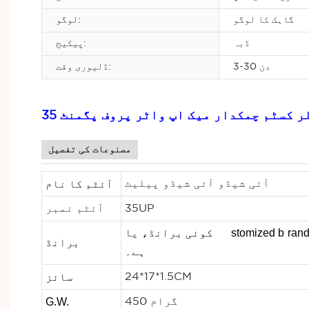
گاہک کا لوگو
لوگو:
ڈبہ
پیکیج:
3-30 دن
ڈلیوری وقت:
مصنوعات کی تفصیل
آئٹم کا نام
آئی شیڈو آئی شیڈو پیلیٹ
35UP
آئٹم نمبر
ب نہیں
stomized b
کوئی برانڈ، یا cu
برانڈ
ہے۔
سائز
24*17*1.5CM
G.W.
450 گرام