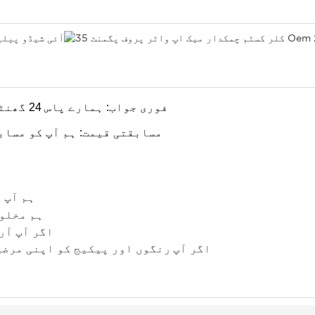
1، فوری جواب: ہمارے پاس 24 گھنٹے سروس فراہم کرنے والی ایک شاندار ٹیم ہے۔
2، مسابقتی قیمت: ہم آپ کو مس
ہم آپ 
ہم مخلوط
اگر آپ آر
اگر آپ
رنگوں اور پیکیج کو اپنی مرضی