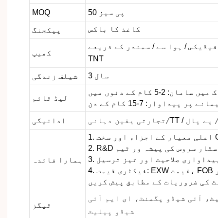
50 پی سیز
MOQ
کاغذ کا باکس
پیکجنگ
فیڈیکس / ہوا سے / سمندر کے ذریعے /
کھیپ
TNT
3 سال
شیلف زندگی
سامان: 2-5 کام کے دنوں میں
لیڈ ٹائم
ے پر پیداوار: 7-15 کام کے دن
TT /
ادائیگی
 پے پال
تجارتی یقین دہانی/
ء اور سخت QC
ی پیداواری صلاحیت اور تیز ترسیل
ہمارا فائدہ
4. فیکٹری قیمت: EXW قیمت، FOB قیمت اور CIF قیمت، یا
ٹ کی ضروریات کے مطابق پیش کریں
ٹ، آئی شیڈو پگمنٹ، ای ایم آئی
ٹیگز
شیڈو پیلیٹ