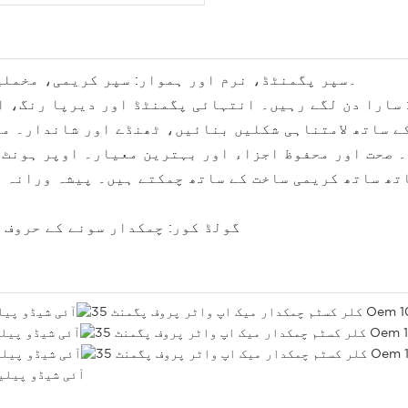
1۔سپر پگمنٹڈ، نرم اور ہموار: سپر کریمی، مخملی
گ: سارا دن لگے رہیں۔ انتہائی پگمنٹڈ اور دیرپا رنگ، 
تھ 3.35 شیڈز: 35 پاپ رنگوں کے ساتھ لامتناہی شکلیں بنائیں، ٹھنڈے 
 صحت اور محفوظ اجزاء اور بہترین معیار۔ اوپر ہونٹ، 
پ
5.Sparkling گولڈ کور: چمکدار سونے ک