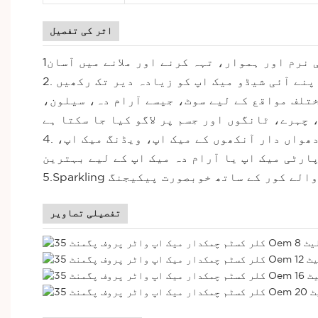
اثر کی تفصیل
 نرم اور ہموار، تہہ کرنے اور ملانے میں آسان
اپنے آئی شیڈو میک اپ کو زیادہ دیر تک رکھیں
اور شاندار۔ مختلف مواقع کے لیے سوٹ، جیسے آرام دہ، سیلون،
چہرے، ٹانگوں اور جسم پر لاگو کیا جا سکتا ہے
4. دھندلا اور چمکدار رنگ: دونوں دھندلا سائے کے ساتھ ساتھ کریمی ساخت کے ساتھ چمکتے ہیں۔ پیشہ ورانہ دھواں دار آنکھوں کے میک اپ، ویڈنگ میک اپ،
ارٹی میک اپ یا آرام دہ میک اپ کے لیے بہترین
ے حروف والے کور کے ساتھ خوبصورت پیکیجنگ
تفصیلی تصاویر