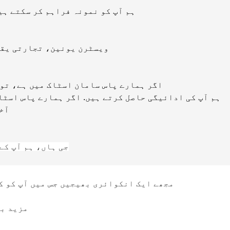
A1: ہم آپ کو نمونہ فراہم کر سکتے 
A2: ہم T/T، ویسٹرن یونین، تجا
A3: اگر ہمارے پاس سامان اسٹاک میں ہے، تو ہم انہیں 3-7 دنوں کے بعد
ہم آپ کی ادائیگی حاصل کرتے ہیں. اگر ہمارے پاس اسٹا
آخر
جی ہاں، ہم آپ کے
A5:1، مجھے ایک انکوائری بھیجیں جس میں آپ ک
3، مزید