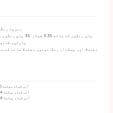
2. دیرپا رن
پاپ رنگوں کے سا
پارٹی، شادی۔