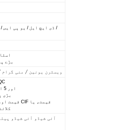
ڈی ایچ ایل / یو پی ایس / 
اسٹاک میں 
بڑے پیمان
ویسٹرن یونین / منی گرام /
1. اعلی معیار کے اجزا
2. R&D اور 5 اسٹار سروس کی پیشہ ور ٹیم
3. بڑ
کلائن
آئی شیڈو آئی شیڈو پیلی