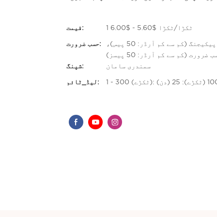
1 ٹکڑا/ٹکڑا $5.60 - $6.00
قیمت:
حسب ضرورت لوگو (کم سے کم آرڈر: 50 پیسز)، اپنی مرضی کے مطابق پیکیجنگ (کم سے کم آرڈر: 50 پیس)،
حسب ضرورت:
ضرورت (کم سے کم آرڈر: 50 پیسز)
سمندری سامان
شپنگ:
لیڈ_ٹائم: