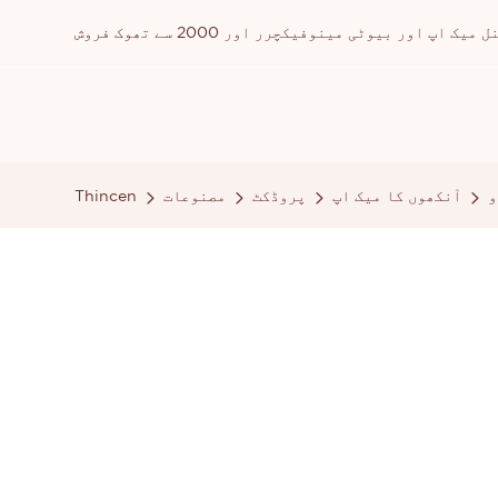
ور بیوٹی مینوفیکچرر اور 2000 سے تھوک فروش
و
آنکھوں کا میک اپ
پروڈکٹ
مصنوعات
Thincen