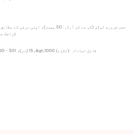
گرافک حسب 
1 - 300 (ٹکڑے): 15 (دن)، 301 - 1000 (ٹکڑے): 25 (دن)،&gt;1000 (ٹکڑے): قابل تبادلہ