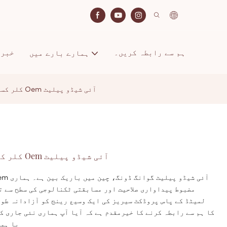
ہم سے رابطہ کریں۔
خبری
ہمارے بارے میں
35 کلر کسٹم چمکدار میک اپ واٹر پروف پگمنٹ Oem آئی شیڈو پیلیٹ
35 کلر کسٹم چمکدار میک اپ واٹر پروف پگمنٹ Oem آئی شیڈو پیلیٹ
مضبوط پیداواری صلاحیت اور مسابقتی ٹکنالوجی کی سطح سے 
لمیٹڈ کے پاس پروڈکٹ سیریز کی ایک وسیع رینج کو آزادانہ طور 
کا ہم سے رابطہ کرنے کا خیرمقدم ہے کہ آیا آپ ہماری نئی جاری ک
یا ہما