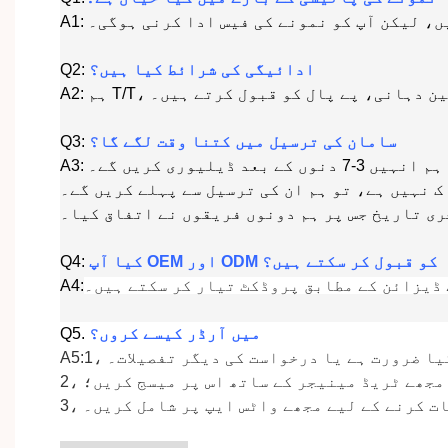
ہیں، لیکن آپ کو نمونے کی فیس ادا کرنی ہوگی۔
ادائیگی کی شرائط کیا ہیں؟
Q2:
رتی یقین دہانی، پے پال کو قبول کرتے ہیں۔
سامان کی ترسیل میں کتنا وقت لگے گا؟
Q3:
 ڈیلیوری کریں گے۔
ک نہیں ہے، تو ہم ان کی ترسیل سے پہلے کریں گے۔
ی تاریخ جس پر ہم دونوں فریقوں نے اتفاق کیا۔
کیا آپ OEM اور ODM کو قبول کر سکتے ہیں؟
Q4:
 ڈیزائن کے مطابق پروڈکٹ تیار کر سکتے ہیں۔
A4:
میں آرڈر کیسے کروں؟
.
Q5
و کیا ضرورت ہے یا درخواست کی دیگر تفصیلات۔
2، مجھے ٹریڈ مینیجر کے ساتھ اس پر میسج کریں؛
 بات کرنے کے لیے مجھے واٹس ایپ پر شامل کریں۔