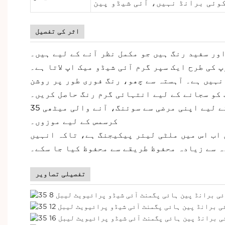
وئی برانڈ نہیں، آئی شیڈو پین
اثر کی تفصیل
نگے اور سفید رنگ ہیں جو مکمل نظر آنے کے لیے ہیں۔
پ کی طرح ایک سپر گرم آئی شیڈو میک اپ لاتا ہے۔
وا نہیں ہے۔ آہستہ سے چھو، رنگ فوری طور پر روشن
 کو سجانے کے لیے انتہائی گرم رنگ حاصل کریں۔
35 کلر آئی شیڈو کا موقع: گھر، آرام دہ اور پرسکون، کاروباری میک اپ، پارٹی اور سیلون اسٹائل کے لیے اپنی مرضی سے سوئنگ، آنے والی میٹھی
کرسمس کے لیے موزوں۔
ن اب اس میں ملٹی لیئر پیکیجنگ ہے، تاکہ انہیں
 سے زیادہ محفوظ طریقے سے محفوظ کیا جا سکے۔
تفصیلی تصاویر