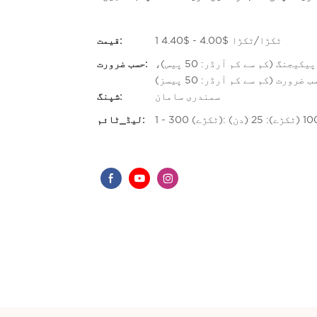
1 ٹکڑا/ٹکڑا $4.00 - $4.40
قیمت:
حسب ضرورت لوگو (کم سے کم آرڈر: 50 پیسز)، اپنی مرضی کے مطابق پیکیجنگ (کم سے کم آرڈر: 50 پیس)،
حسب ضرورت:
ضرورت (کم سے کم آرڈر: 50 پیسز)
سمندری سامان
شپنگ:
لیڈ_ٹائم: