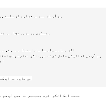
A1: ہم آپ کو نمونہ فراہم کر سکتے 
A2: ہم T/T، ویسٹرن یونین، تجا
A3: اگر ہمارے پاس سامان اسٹاک میں ہے، تو ہم انہیں 3-7 دنوں کے بعد
ہم آپ کی ادائیگی حاصل کرتے ہیں. اگر ہمارے پاس اسٹا
آخر
جی ہاں، ہم آپ کے
A5:1، مجھے ایک انکوائری بھیجیں جس میں آپ ک