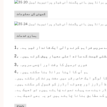
کمپنی کی معلومات
ہماری خدمات
ابقتی قیمت کے ساتھ اعلی معیار پیش کرتے ہیں۔
فوری ترسیل کا وقت اور اچھی سروس۔
3،
ہم آپ کا اپنا برانڈ بنا سکتے ہیں۔
4،
کا لوگو ایک خاص رقم میں مفت پرنٹ کر سکتے ہیں۔
 آرڈرز اور چھوٹے آرڈرز کو قبول کر سکتے ہیں۔
ڈر دینے سے پہلے نمونے چاہتے ہیں، تو ٹھیک ہے۔
 کے مطابق بنانا چاہتے ہیں تو یہ بھی
ٹھیک
ہے
۔