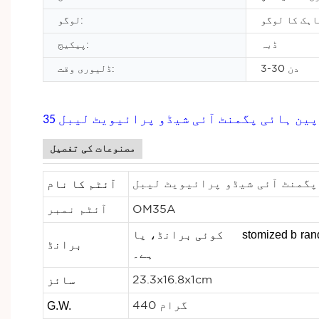
اہک کا لوگو
لوگو:
ڈبہ
پیکیج:
3-30 دن
ڈلیوری وقت:
ڈ پین ہائی پگمنٹ آئی شیڈو پرائیویٹ لیبل
مصنوعات کی تفصیل
آئٹم کا نام
پگمنٹ آئی شیڈو پرائیویٹ لیبل
OM35A
آئٹم نمبر
 نہیں
stomized b
کوئی برانڈ، یا cu
برانڈ
ہے۔
سائز
23.3x16.8x1cm
G.W.
440 گرام