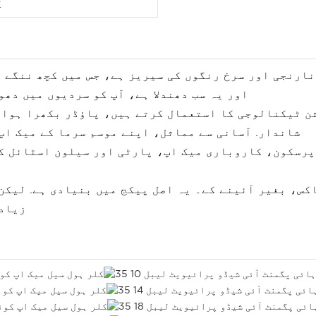
ک
دی طور پر نارنجی اور سرخ رنگوں کی سیریز ہے، جس میں کچھ ن
اور یہ سب دھندلا ہے، آپ کو سردیوں میں دھو
ن پروڈکشن ٹیکنالوجی کا استعمال کرتے ہیں، پاؤڈر بکھرا ہ
شاندار. آسانی سے مماثل، اپنے موسم سرما کے میک اپ
باکس، بغیر آئینے کے۔ یہ اصل پیکج میں بنیادی ہے. لیک
زیادہ