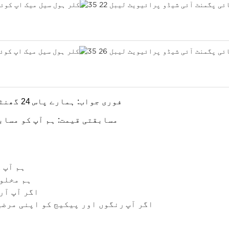
1، فوری جواب: ہمارے پاس 24 گھنٹے سروس فراہم کرنے والی ایک شاندار ٹیم ہے۔
2، مسابقتی قیمت: ہم آپ کو مس
ہم آپ 
ہم مخلوط
اگر آپ آر
اگر آپ
رنگوں اور پیکیج کو اپنی مرضی