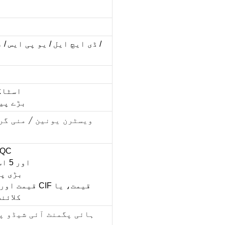
ڈی ایچ ایل / یو پی ایس / ف
اسٹاک میں س
بڑے پیمانے
1. اعلی معیار کے اجزاء اور 
2. R&D اور 5 اسٹار سروس کی پیشہ ور ٹیم
3. بڑی
کلائن
ہائی پگمنٹ آئی شیڈو پ