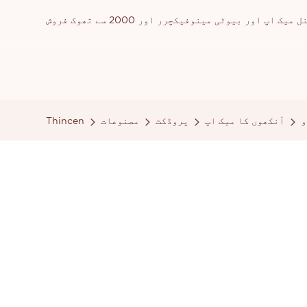
ور بیوٹی مینوفیکچرر اور 2000 سے تھوک فروش
و
آنکھوں کا میک اپ
پروڈکٹ
مصنوعات
Thincen