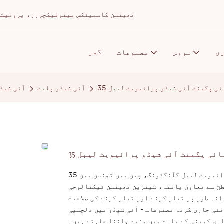
تھینسن کاسمیٹکس مینوفیکچررز، پروفیشنل میک اپ ا
ں
گھر
سروس
مصنوعات
ہائی پگمنٹ آئی شیڈو پرائیویٹ لیبل
آئی شیڈو پلیٹ
آئی شیڈ
 ہائی پگمنٹ آئی شیڈو پرائیویٹ لیبل
35 کلر ہول سیل میک اپ کوئی برانڈ پین ہائی پگمنٹ آئی شیڈو پرائیویٹ لیبل گآنگڈونگ، چین میں تھنسن مین
طح سے تعاون یافتہ، شینزین تھینسن ٹیکنالوجی
نہ طور پر تیار کرنے اور تیار کرنے کی صلاحیت
نئی جاری کردہ مصنوعات - آئی شیڈو میں دلچسپی
ری کمپنی کے بارے میں مزید جاننا چاہتے ہیں۔