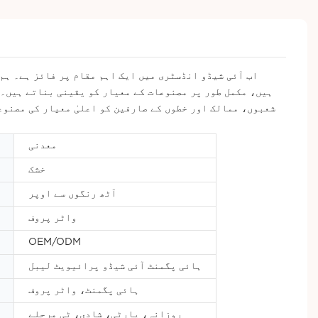
ہیں، مکمل طور پر مصنوعات کے معیار کو یقینی بناتے ہیں۔ 
شعبوں، ممالک اور خطوں کے صارفین کو اعلیٰ معیار کی مصنوع
معدنی
خشک
آٹھ رنگوں سے اوپر
واٹر پروف
OEM/ODM
ہائی پگمنٹ آئی شیڈو پرائیویٹ لیبل
ہائی پگمنٹ، واٹر پروف
روزانہ، پارٹی، شادی، ٹی مرحلے