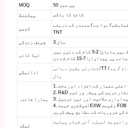
50 پی سیز
MOQ
کاغذ کا باکس
پیکجنگ
یڈیکس / ہوا سے / سمندر کے ذریعے /
کھیپ
TNT
3 سال
شیلف زندگی
امان: 2-5 کام کے دنوں میں
لیڈ ٹائم
 پر پیداوار: 7-15 کام کے دن
TT /
ویسٹرن یونین / منی گرام / پے
تجارتی یقین دہانی/
ادائیگی
پال
سخت QC
 پیداواری صلاحیت اور تیز ترسیل
ہمارا فائدہ
4. فیکٹری قیمت: EXW قیمت، FOB قیمت اور CIF قیمت، یا
ٹ کی ضروریات کے مطابق پیش کریں
رائیویٹ لیبل، آئی شیڈو پیلیٹ
ٹیگز