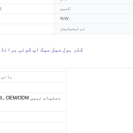
کھیپ:
گ
N.W:
سرٹیفیکیشن:
35 کلر ہول سیل میک اپ کوئی بران
ہائی 
rand، OEM/ODM دستیاب