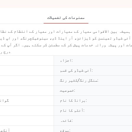
مصنوعات کی تفصیلات
آئی شیڈو تھینسن کو ڈیزائن، آر اینڈ ڈی، مینوفیکچرنگ، اور اپ ڈیٹ
ات اور پیشہ ورانہ خدمات پیش کر کے مطمئن کر سکتے ہیں۔ اگر آپ کے ک
درج را
اجزاء:
آئی شیڈو کی قسم:
سنگل رنگ/کثیر رنگ:
خصوصیت:
برانڈ کا نام:
گوانگ
آئٹم کا نام:
فائدہ:
موقع:
آنکھو