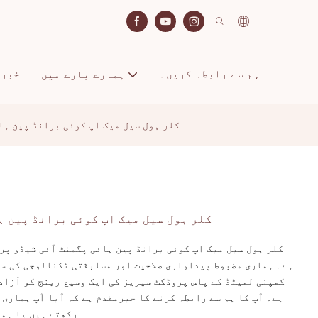
ہم سے رابطہ کریں۔
خبری
ہمارے بارے میں
35 کلر ہول سیل میک اپ کوئی برانڈ پین 
35 کلر ہول سیل میک اپ کوئی برانڈ پین
ہے۔ ہماری مضبوط پیداواری صلاحیت اور مسابقتی ٹکنالوجی کی س
کمپنی لمیٹڈ کے پاس پروڈکٹ سیریز کی ایک وسیع رینج کو آزادا
ہے۔ آپ کا ہم سے رابطہ کرنے کا خیرمقدم ہے کہ آیا آپ ہماری 
رکھتے ہیں یا ہما