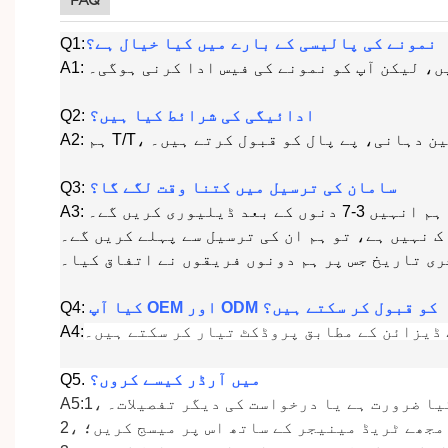
FAQ
نمونے کی پالیسی کے بارے میں کیا خیال ہے؟
Q1:
ہیں، لیکن آپ کو نمونے کی فیس ادا کرنی ہوگی۔
ادائیگی کی شرائط کیا ہیں؟
Q2:
رتی یقین دہانی، پے پال کو قبول کرتے ہیں۔
سامان کی ترسیل میں کتنا وقت لگے گا؟
Q3:
 ڈیلیوری کریں گے۔
ک نہیں ہے، تو ہم ان کی ترسیل سے پہلے کریں گے۔
ی تاریخ جس پر ہم دونوں فریقوں نے اتفاق کیا۔
کیا آپ OEM اور ODM کو قبول کر سکتے ہیں؟
Q4:
 ڈیزائن کے مطابق پروڈکٹ تیار کر سکتے ہیں۔
A4:
میں آرڈر کیسے کروں؟
.
Q5
و کیا ضرورت ہے یا درخواست کی دیگر تفصیلات۔
2، مجھے ٹریڈ مینیجر کے ساتھ اس پر میسج کریں؛