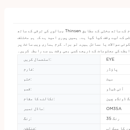
سالوں کی ترقی کے ساتھ، Thinsen اب آئی شیڈو انڈسٹری میں ایک اہم مقام پر فائز ہے۔ ہم ہمیشہ بین الاقوامی معیار کے معیارات اور معیار کے انتظام کے نظام کے ساتھ سختی کے مطابق
س کے لیے وقف کیا گیا ہے۔ ہمیں پوری امید ہے کہ ہم مختلف
وئی سوالات یا مسائل ہیں، تو براہ کرم ہماری ویب سائٹ پر
بطے کی معلومات کے ذریعے کسی بھی وقت ہم سے رابطہ کریں۔
EYE
استعمال کریں:
پاؤڈر
فارم:
میٹ
ختم:
آئی شیڈو
قسم:
 ڈونگ، چین
نکالنے کا مقام:
OM35A
ماڈل نمبر:
35 رنگ
رنگ:
ں کا میک اپ
فنکشن: