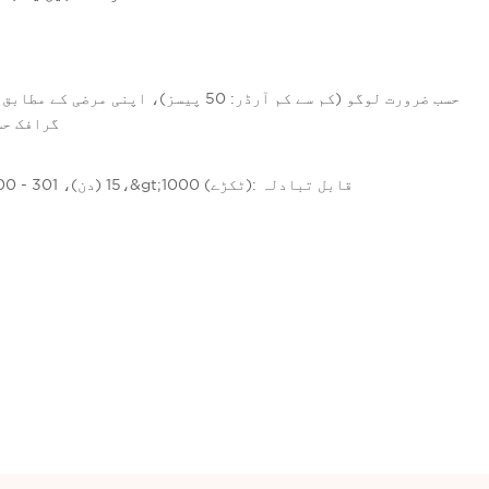
گرافک حسب 
1 - 300 (ٹکڑے): 15 (دن)، 301 - 1000 (ٹکڑے): 25 (دن)،&gt;1000 (ٹکڑے): قابل تبادلہ