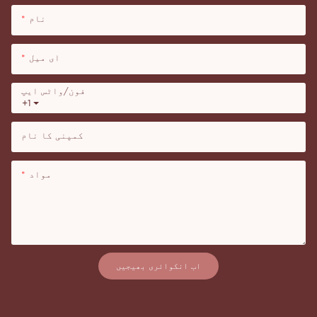
نام
ای میل
فون/واٹس ایپ
+1
کمپنی کا نام
مواد
اب انکوائری بھیجیں