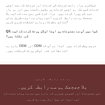
فیکٹری براہ راست فروخت کی خدمات اور فروخت کے بعد اچھی
خدمات کیونکہ ہم اچھی خدمات پر یقین رکھتے ہیں اور ہر بار
عہد کو پورا کرتے ہیں۔ براہ کرم کسی بھی مدد کے لیے بلا
جھجھک ہم سے رابطہ کریں، آئیے یہاں سے اپنے طویل مدتی
منافع بخش کاروباری تعلقات شروع کریں!
Q3. کیا میں آپ سے مصنوعات پر اپنا لوگو پرنٹ کرنے کے لیے
کہہ سکتا ہوں؟
ہاں، ہم OEM اور ODM سروس پیش کرتے ہیں۔ لہذا ہم آپ کے
لئے مطالبہ شدہ لوگو پرنٹ کرسکتے ہیں۔
ہم سے رابطہ کریں۔
بلا جھجھک ہم سے رابطہ کریں۔
نئی مصنوعات اور خصوصی چیزوں کے بارے میں سب سے پہلے سننے کے
لیے اپنا ای میل ایڈریس درج کریں۔