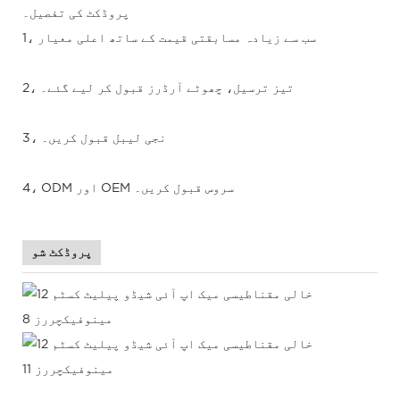
پروڈکٹ کی تفصیل۔
1، سب سے زیادہ مسابقتی قیمت کے ساتھ اعلی معیار
2، تیز ترسیل، چھوٹے آرڈرز قبول کر لیے گئے۔
3، نجی لیبل قبول کریں۔
4، ODM اور OEM سروس قبول کریں۔
پروڈکٹ شو