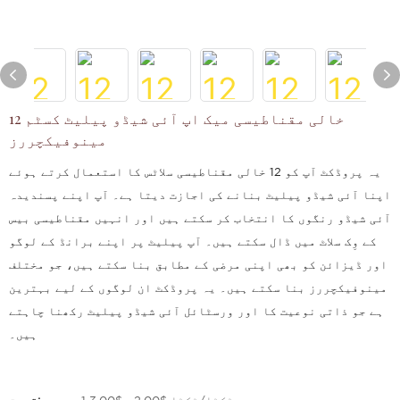
12 خالی مقناطیسی میک اپ آئی شیڈو پیلیٹ کسٹم
مینوفیکچررز
یہ پروڈکٹ آپ کو 12 خالی مقناطیسی سلاٹس کا استعمال کرتے ہوئے
اپنا آئی شیڈو پیلیٹ بنانے کی اجازت دیتا ہے۔ آپ اپنے پسندیدہ
آئی شیڈو رنگوں کا انتخاب کر سکتے ہیں اور انہیں مقناطیسی بیس
کے وِک سلاٹ میں ڈال سکتے ہیں۔ آپ پیلیٹ پر اپنے برانڈ کے لوگو
اور ڈیزائن کو بھی اپنی مرضی کے مطابق بنا سکتے ہیں، جو مختلف
مینوفیکچررز بنا سکتے ہیں۔ یہ پروڈکٹ ان لوگوں کے لیے بہترین
ہے جو ذاتی نوعیت کا اور ورسٹائل آئی شیڈو پیلیٹ رکھنا چاہتے
ہیں۔