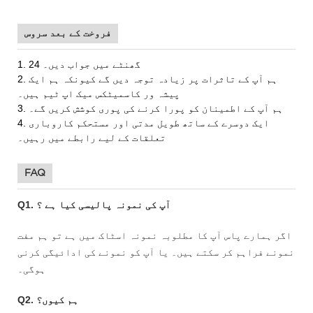
فروخت کے بعد سروس
1. 24 گھنٹے میں جواب دیں۔
2. ہم آپ کے تاثرات پر زیادہ توجہ دیں گے کیونکہ ہم ایک
پیشہ ور کاسمیٹکس میک اپ ٹیم ہیں۔
3. ہم آپ کے اطمینان کو پورا کرنے کی پوری کوشش کریں گے۔
4. ایک دوسرے کے ساتھ طویل مدتی اور مستحکم کاروباری
تعلقات کے لیے رابطے میں رہیں۔
FAQ
آپ کی نمونہ پالیسی
کیا
؟
Q1.
ہے
اگر ہمارے پاس آپ کا مطلوبہ نمونہ اسٹاک میں ہے تو ہم مفت
نمونے فراہم کر سکتے ہیں۔ یا آپ کو نمونے کی ادائیگی کرنی
ہوگی۔
Q2. ہم کیوں؟