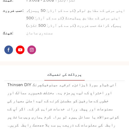
1 ٹکڑا/ٹکڑا $2.00 - $3.00
قیمت:
اپنی مرضی کے مطابق لوگو (کم سے کم آرڈر: 50 پیسز)،
حسب ضرورت:
اپنی مرضی کے مطابق پیکیجنگ (کم سے کم آرڈر: 500
پیس)، گرافک حسب ضرورت (کم سے کم آرڈر: 500 ٹکڑے)
سمندری سامان
شپنگ:
پروڈکٹ کی تفصیلات
Thinsen DIY آئی شیڈو بورڈ ڈیزائن، ترقی، مینوفیکچرنگ
اور اختراع کے لیے پرعزم ہے۔ مختلف شعبوں، ممالک اور
خطوں کے صارفین کو مطمئن کرنے کے لیے اعلیٰ معیار کی
مصنوعات اور پیشہ ورانہ خدمات فراہم کر کے۔ اگر آپ کے
کوئی سوالات یا مسائل ہیں، تو براہ کرم ہماری ویب سائٹ پر
رابطہ کی معلومات کے ذریعے ہم سے بلا جھجھک رابطہ کریں۔