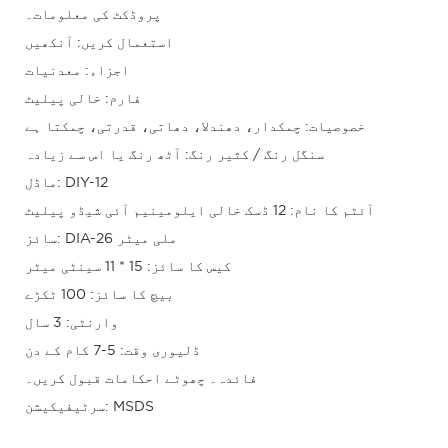
پروڈکٹ کی معلومات۔
استعمال کریں: آنکھیں
اجزاء: معدنیات
فارم: خالی پیلیٹ
خصوصیات: چمکدار، دھندلا، دھاتی، قدرتی، چمکتا ہے
سنگل رنگ / کثیر رنگ: آٹھ رنگ یا اس سے زیادہ
ماڈل: DIY-12
آئٹم کا نام: 12 ڈسک خالی ایلومینیم آئی شیڈو پیلیٹ
سائز: DIA-26 ملی میٹر
کیس کا سائز: 15 * 11 سینٹی میٹر
بیچ کا سائز: 100 ٹکڑے
وارنٹی: 3 سال
ڈلیوری وقت: 5-7 کام کے دن
فائدہ۔ چھوٹے احکامات قبول کریں۔
سرٹیفیکیشن: MSDS