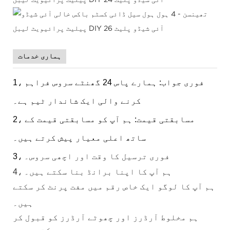
ہماری خدمات
1، فوری جواب: ہمارے پاس 24 گھنٹے سروس فراہم
کرنے والی ایک شاندار ٹیم ہے۔
2، مسابقتی قیمت: ہم آپ کو مسابقتی قیمت کے
ساتھ اعلی معیار پیش کرتے ہیں۔
فوری ترسیل کا وقت اور اچھی سروس۔
3،
ہم آپ کا اپنا برانڈ بنا سکتے ہیں۔
4،
ہم آپ کا لوگو ایک خاص رقم میں مفت پرنٹ کر سکتے
ہیں۔
ہم مخلوط آرڈرز اور چھوٹے آرڈرز کو قبول کر