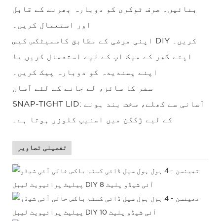
بنائیں۔ صرف ٹوکری کو دوبارہ بھرنے کے قابل
اور استعمال کریں۔
اپنی مرضی کے مطابق کاسمیٹکس کیس DIY کریں۔
اپنے گھر کے میک اپ کے لیے استعمال کریں یا
اپنے پسندیدہ کو دوبارہ پیک کریں۔
سفر کا سائز، لے جانے کے لئے آسان
SNAP-TIGHT LID: آسانی سے کھلے، سخت بند ہونے
کے لیے ڑککن میں اسنیپ کلوزر ہوتا ہے۔
تفصیلی تصاویر