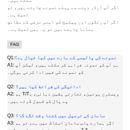
سکتے ہیں۔
اگر آپ آرڈر دینے سے پہلے نمونے چاہتے ہیں، تو
ٹھیک ہے۔
اگر آپ
رنگوں اور پیکیج کو اپنی مرضی کے مطابق
بنانا چاہتے ہیں تو یہ بھی
ٹھیک
ہے
۔
FAQ
نمونے کی پالیسی کے بارے میں کیا خیال ہے؟
Q1:
A1: ہم آپ کو نمونہ فراہم کر سکتے ہیں، لیکن آپ
کو نمونے کی فیس ادا کرنی ہوگی۔
ادائیگی کی شرائط کیا ہیں؟
Q2:
A2: ہم T/T، ویسٹرن یونین، تجارتی یقین دہانی،
پے پال کو قبول کرتے ہیں۔
سامان کی ترسیل میں کتنا وقت لگے گا؟
Q3:
A3: اگر ہمارے پاس سامان اسٹاک میں ہے، تو ہم