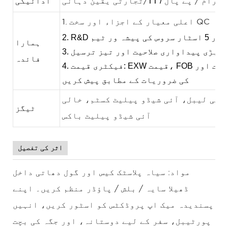
TT /
ادائیگی
 گرام / پے پال
تجارتی یقین دہانی/
1. اعلی معیار کے اجزاء اور سخت QC
2. R&D اور 5 اسٹار سروس کی پیشہ ور ٹیم
ہمارا
3. بڑی پیداواری صلاحیت اور تیز ترسیل
فائدہ
4. فیکٹری قیمت: EXW قیمت، FOB قیمت اور CIF قیمت، یا کلائنٹ
کی ضروریات کے مطابق پیش کریں
نجی لیبل، آئی شیڈو پیلیٹ کسٹم، خالی
ٹیگز
آئی شیڈو پیلیٹ باکس
اثر کی تفصیل
مواد: سیاہ پلاسٹک کیس اور گول دھاتی داخل
ڈھیلا سایہ / بلش / پاؤڈر منظم کریں۔ اپنے
پسندیدہ میک اپ پروڈکٹس کو اسٹور کریں، انہیں
پورٹیبل، سفر کے لیے دوستانہ، اور جگہ کی بچت