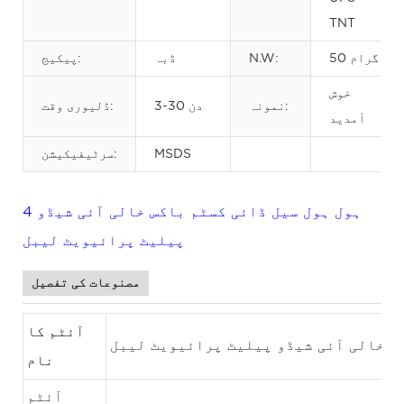
TNT
50 گرام
N.W:
ڈبہ
پیکیج:
خوش
نمونہ:
3-30 دن
ڈلیوری وقت:
آمدید
MSDS
سرٹیفیکیشن:
4 ہول ہول سیل ڈائی کسٹم باکس خالی آئی شیڈو
پیلیٹ پرائیویٹ لیبل
مصنوعات کی تفصیل
آئٹم کا
خالی آئی شیڈو پیلیٹ پرائیویٹ لیبل
نام
آئٹم