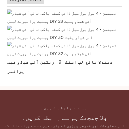
دھندلا مائع لپ اسٹک
9
رنگین آئی شیڈو
فیس
پرائمر
ہم سے رابطہ کریں۔
بلا جھجھک ہم سے رابطہ کریں۔
نئی مصنوعات اور خصوصی چیزوں کے بارے میں سب سے پہلے سننے کے