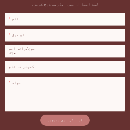
لیے اپنا ای میل ایڈریس درج کریں۔
نام
ای میل
فون/واٹس ایپ
+1
کمپنی کا نام
مواد
اب انکوائری بھیجیں