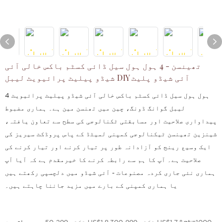
تھینسن - 4 ہول ہول سیل ڈائی کسٹم باکس خالی آئی
شیڈو پیلیٹ پرائیویٹ لیبل DIY آئی شیڈو پلیٹ
4 ہول ہول سیل ڈائی کسٹم باکس خالی آئی شیڈو پیلیٹ پرائیویٹ
لیبل گوانگ ڈونگ، چین میں تھنسن مین ہے۔ ہماری مضبوط
پیداواری صلاحیت اور مسابقتی ٹکنالوجی کی سطح سے تعاون یافتہ،
شینزین تھینسن ٹیکنالوجی کمپنی لمیٹڈ کے پاس پروڈکٹ سیریز کی
ایک وسیع رینج کو آزادانہ طور پر تیار کرنے اور تیار کرنے کی
صلاحیت ہے۔ آپ کا ہم سے رابطہ کرنے کا خیرمقدم ہے کہ آیا آپ
ہماری نئی جاری کردہ مصنوعات - آئی شیڈو میں دلچسپی رکھتے ہیں
یا ہماری کمپنی کے بارے میں مزید جاننا چاہتے ہیں۔