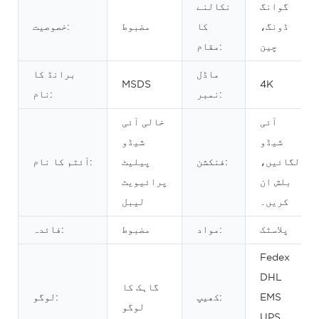
گوانگ
نکالنے
ڈونگ،
کا
مضبوط
خصوصیت:
چین
مقام:
ماڈل
برانڈ کا
MSDS
4K
نمبر:
نام:
آئی
خالی آئی
شیڈو
شیڈو
لگائیں،
فنکشن:
پیلیٹ
آئٹم کا نام:
بلش ان
پرائیویٹ
کریں۔
لیبل
پلاسٹک
مواد:
مضبوط
فائدہ:
Fedex
DHL
گاہک کا
EMS
کھیپ:
لوگو:
لوگو
UPS