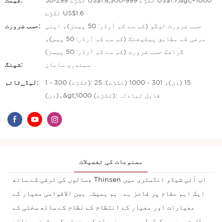
50-299 ٹکڑے US$1.8,300-999 ٹکڑے US$1.7,&gt;=1000
قیمت:
ٹکڑے US$1.6
حسب ضرورت لوگو (کم سے کم آرڈر: 50 پیسز)، اپنی
حسب ضرورت:
مرضی کے مطابق پیکیجنگ (کم سے کم آرڈر: 50 پیس)،
گرافک حسب ضرورت (کم سے کم آرڈر: 50 پیسز)
سمندری سامان
شپنگ:
1 - 300 (ٹکڑے): 15 (دن)، 301 - 1000 (ٹکڑے): 25
لیڈ_ٹائم:
(دن)،&gt;1000 (ٹکڑے): قابل تبادلہ
مصنوعات کی تفصیلات
سالوں کی ترقی کے ساتھ، Thinsen اب آئی شیڈو انڈسٹری میں
ایک اہم مقام پر فائز ہے۔ ہم ہمیشہ بین الاقوامی معیار کے
معیارات اور معیار کے انتظام کے نظام کے ساتھ سختی کے
مطابق ہیں، مکمل طور پر مصنوعات کے معیار کو یقینی بناتے