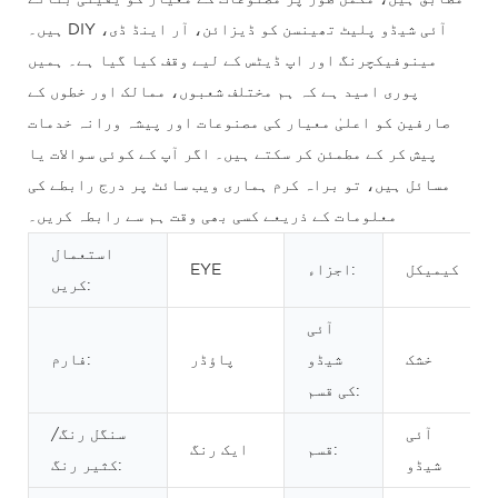
ہیں۔ DIY آئی شیڈو پلیٹ تھینسن کو ڈیزائن، آر اینڈ ڈی،
مینوفیکچرنگ اور اپ ڈیٹس کے لیے وقف کیا گیا ہے۔ ہمیں
پوری امید ہے کہ ہم مختلف شعبوں، ممالک اور خطوں کے
صارفین کو اعلیٰ معیار کی مصنوعات اور پیشہ ورانہ خدمات
پیش کر کے مطمئن کر سکتے ہیں۔ اگر آپ کے کوئی سوالات یا
مسائل ہیں، تو براہ کرم ہماری ویب سائٹ پر درج رابطے کی
معلومات کے ذریعے کسی بھی وقت ہم سے رابطہ کریں۔
استعمال
کیمیکل
اجزاء:
EYE
کریں:
آئی
خشک
شیڈو
پاؤڈر
فارم:
کی قسم:
آئی
سنگل رنگ/
قسم:
ایک رنگ
شیڈو
کثیر رنگ: