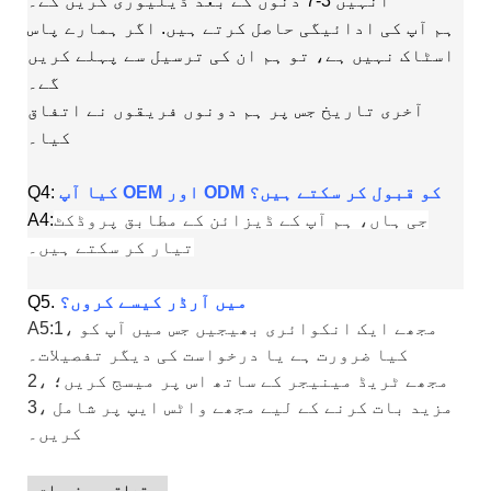
انہیں 3-7 دنوں کے بعد ڈیلیوری کریں گے۔
ہم آپ کی ادائیگی حاصل کرتے ہیں. اگر ہمارے پاس
اسٹاک نہیں ہے، تو ہم ان کی ترسیل سے پہلے کریں
گے۔
آخری تاریخ جس پر ہم دونوں فریقوں نے اتفاق
کیا۔
کیا آپ OEM اور ODM کو قبول کر سکتے ہیں؟
Q4:
جی ہاں، ہم آپ کے ڈیزائن کے مطابق پروڈکٹ
A4:
تیار کر سکتے ہیں۔
میں آرڈر کیسے کروں؟
.
Q5
A5:1، مجھے ایک انکوائری بھیجیں جس میں آپ کو
کیا ضرورت ہے یا درخواست کی دیگر تفصیلات۔
2، مجھے ٹریڈ مینیجر کے ساتھ اس پر میسج کریں؛
3، مزید بات کرنے کے لیے مجھے واٹس ایپ پر شامل
کریں۔
متعلقہ مصنوعات