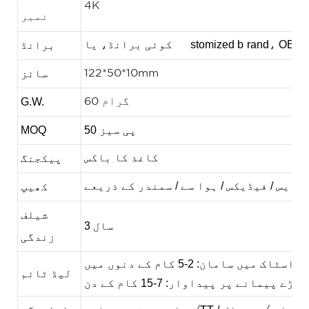
4K
نمبر
stomized b
کوئی برانڈ، یا cu
برانڈ
سائز
122*50*10mm
G.W.
60 گرام
50 پی سیز
MOQ
کاغذ کا باکس
پیکجنگ
کھیپ
شیلف
3 سال
زندگی
اسٹاک میں سامان: 2-5 کام کے دنوں میں
لیڈ ٹائم
بڑے پیمانے پر پیداوار: 7-15 کام کے دن