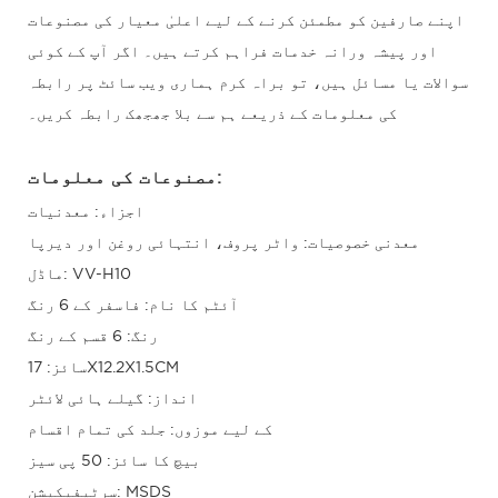
اپنے صارفین کو مطمئن کرنے کے لیے اعلیٰ معیار کی مصنوعات
اور پیشہ ورانہ خدمات فراہم کرتے ہیں۔ اگر آپ کے کوئی
سوالات یا مسائل ہیں، تو براہ کرم ہماری ویب سائٹ پر رابطہ
کی معلومات کے ذریعے ہم سے بلا جھجھک رابطہ کریں۔
مصنوعات کی معلومات:
اجزاء: معدنیات
معدنی خصوصیات: واٹر پروف، انتہائی روغن اور دیرپا
ماڈل: VV-H10
آئٹم کا نام: فاسفر کے 6 رنگ
رنگ: 6 قسم کے رنگ
سائز: 17X12.2X1.5CM
انداز: گیلے ہائی لائٹر
کے لیے موزوں: جلد کی تمام اقسام
بیچ کا سائز: 50 پی سیز
سرٹیفیکیشن: MSDS