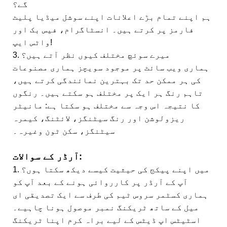
گے؟
ہم اپنے تمام بڑے اعلانات اپنے سوشل میڈیا پلیٹ
فارمز پر کرتے ہیں۔ انسٹاگرام، فیس بک اور
واٹس ایپ!
3. میرے سوئچ مختلف کیوں نظر آتے ہیں؟
ہماری ویب سائٹ پر موجود سویچز ہماری مصنوعات
کی ہر ممکن حد تک بہترین نمائندگی کرتے ہیں،
تاہم رنگ ہر ایک پر مختلف ہو سکتے ہیں۔ رنگوں
کا نتیجہ اس وجہ سے مختلف ہو سکتا ہے: مانیٹر
ریزولوشن اور رنگ سیٹنگز، لائٹنگ، کیمرہ
سیٹنگز، سکن ٹون وغیرہ۔
آرڈر کے سوالات:
1. میں اپنے پیکج کی حیثیت کیسے دیکھ سکتا ہوں؟
آپ کے آرڈر پر کارروائی ہونے کے بعد آپ کو
ہماری کسٹمر سروس ٹیم کی طرف سے ایک تصدیقی ای
میل کے ساتھ ٹریکنگ نمبر موصول ہونا چاہیے۔
اسٹیٹس اپ ڈیٹس کے لیے براہ کرم اپنا ٹریکنگ