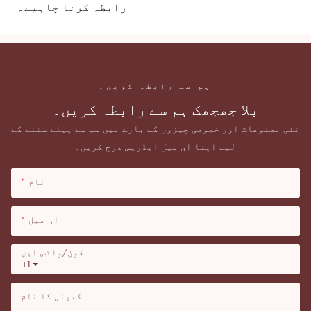
رابطہ کرنا چاہیے۔
ہم سے رابطہ کریں۔
بلا جھجھک ہم سے رابطہ کریں۔
نئی مصنوعات اور خصوصی چیزوں کے بارے میں سب سے پہلے سننے کے
لیے اپنا ای میل ایڈریس درج کریں۔
نام
ای میل
فون/واٹس ایپ
+1
کمپنی کا نام