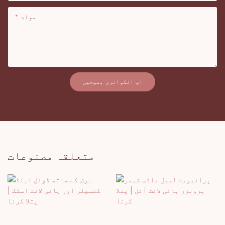
مواد
اب انکوائری بھیجیں
متعلقہ مصنوعات