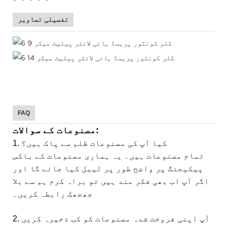
تفصیلی تصاویر
FAQ
مصنوعات کے سوالات:
1. کیا آپ کی مصنوعات ظلم سے پاک ہیں؟
تمام مصنوعات ہیں۔ یہ ہماری مصنوعات کے باکس
پیکیجنگ پر واضح طور پر لیبل کیا جائے گا اور
اگر آپ اب بھی فکر مند ہیں تو براہ کرم ہم سے بلا
جھجھک رابطہ کریں۔
2. آپ اپنی فروخت شدہ مصنوعات کو کب ذخیرہ کریں