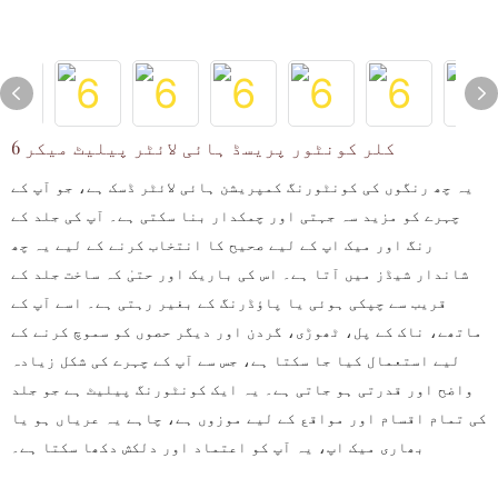
6 کلر کونٹور پریسڈ ہائی لائٹر پیلیٹ میکر
یہ چھ رنگوں کی کونٹورنگ کمپریشن ہائی لائٹر ڈسک ہے، جو آپ کے
چہرے کو مزید سہ جہتی اور چمکدار بنا سکتی ہے۔ آپ کی جلد کے
رنگ اور میک اپ کے لیے صحیح کا انتخاب کرنے کے لیے یہ چھ
شاندار شیڈز میں آتا ہے۔ اس کی باریک اور حتیٰ کہ ساخت جلد کے
قریب سے چپکی ہوئی یا پاؤڈرنگ کے بغیر رہتی ہے۔ اسے آپ کے
ماتھے، ناک کے پل، ٹھوڑی، گردن اور دیگر حصوں کو سموچ کرنے کے
لیے استعمال کیا جا سکتا ہے، جس سے آپ کے چہرے کی شکل زیادہ
واضح اور قدرتی ہو جاتی ہے۔ یہ ایک کونٹورنگ پیلیٹ ہے جو جلد
کی تمام اقسام اور مواقع کے لیے موزوں ہے، چاہے یہ عریاں ہو یا
بھاری میک اپ، یہ آپ کو اعتماد اور دلکش دکھا سکتا ہے۔