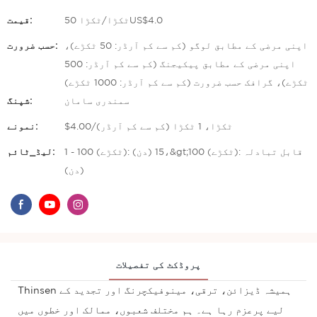
50 ٹکڑا/ٹکڑاUS$4.0
قیمت:
اپنی مرضی کے مطابق لوگو (کم سے کم آرڈر: 50 ٹکڑے)،
حسب ضرورت:
اپنی مرضی کے مطابق پیکیجنگ (کم سے کم آرڈر: 500
ٹکڑے)، گرافک حسب ضرورت (کم سے کم آرڈر: 1000 ٹکڑے)
سمندری سامان
شپنگ:
$4.00/ٹکڑا، 1 ٹکڑا (کم سے کم آرڈر)
نمونے:
1 - 100 (ٹکڑے): 15 (دن)،&gt;100 (ٹکڑے): قابل تبادلہ
لیڈ_ٹائم:
(دن)
پروڈکٹ کی تفصیلات
Thinsen ہمیشہ ڈیزائن، ترقی، مینوفیکچرنگ اور تجدید کے
لیے پرعزم رہا ہے۔ ہم مختلف شعبوں، ممالک اور خطوں میں