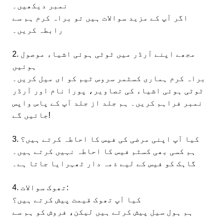
نمبر دیکھیں۔
اگر آپ کے مزید سوالات ہیں تو براہ کرم ہم سے
رابطہ کریں۔
2. مجھے اپنے آرڈر میں ٹوٹی ہوئی اشیاء موصول
ہوئیں
براہ کرم ہماری کسٹمر سروس ٹیم کو ای میل کریں۔
ٹوٹی ہوئی اشیاء کی تصاویر، پورا نام اور آرڈر
نمبر فراہم کریں۔ ہم جلد از جلد آپ کے پاس واپس
جائیں گے!
3. کیا آپ اپنی مرضی کی فیس کا احاطہ کرتے ہیں؟
ہم کسی بھی کسٹم فیس کا احاطہ نہیں کرتے ہیں۔
گاہک کو فیس کے لیے ذمہ دار ٹھہرایا جاتا ہے۔
4. تھوک سوالات:
کیا آپ تھوک قیمت پیش کرتے ہیں؟
ہم ہول سیل پیش کرتے ہیں لیکن، فروش کو ہم سے