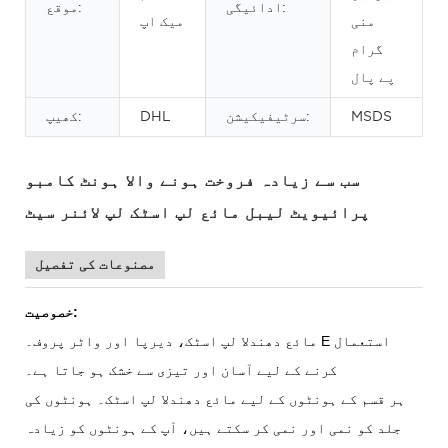
ادائیگی:
موقع:
منی
میک اپ
گرام
پے پال
MSDS
سرٹیفیکیشن:
DHL
کھیپ:
سب سے زیادہ فروخت ہونے والا ہونٹ کامبو
پرائیویٹ لیبل مائع لپ اسٹک لپ لائنر سیٹ
مصنوعات کی تفصیل
خصوصیت:
استعمال
E
مائع دھندلا لپ اسٹک، دیرپا اور واٹر پروف۔
کرنے کے لیے آسان اور تیزی سے خشک ہو جاتا ہے۔
ہر قسم کے ہونٹوں کے لیے مائع دھندلا لپ اسٹک۔ ہونٹوں کی
جلد کو نمی اور نمی کر سکتے ہیں، آپ کے ہونٹوں کو زیادہ