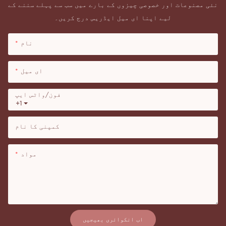
نئی مصنوعات اور خصوصی چیزوں کے بارے میں سب سے پہلے سننے کے
لیے اپنا ای میل ایڈریس درج کریں۔
نام
ای میل
فون/واٹس ایپ
+1
کمپنی کا نام
مواد
اب انکوائری بھیجیں