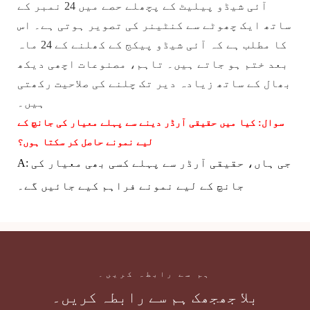
آئی شیڈو پیلیٹ کے پچھلے حصے میں 24 نمبر کے
ساتھ ایک چھوٹے سے کنٹینر کی تصویر ہوتی ہے۔ اس
کا مطلب ہے کہ آئی شیڈو پیکج کے کھلنے کے 24 ماہ
بعد ختم ہو جاتے ہیں۔ تاہم، مصنوعات اچھی دیکھ
بھال کے ساتھ زیادہ دیر تک چلنے کی صلاحیت رکھتی
ہیں۔
سوال: کیا میں حقیقی آرڈر دینے سے پہلے معیار کی جانچ کے
لیے نمونے حاصل کر سکتا ہوں؟
A: جی ہاں، حقیقی آرڈر سے پہلے کسی بھی معیار کی
جانچ کے لیے نمونے فراہم کیے جائیں گے۔
ہم سے رابطہ کریں۔
بلا جھجھک ہم سے رابطہ کریں۔