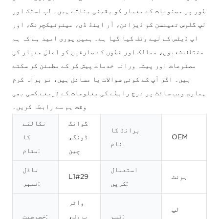
طور پر مصنوعات کے معیار کو یقینی بناتے ہیں۔ لپ اسٹک اور
لپ گلوس تھینسن کو ڈیزائن، آر اینڈ ڈی، مینوفیکچرنگ، اور
اپ ڈیٹس کے لیے وقف کیا گیا ہے۔ ہمیں پوری امید ہے کہ ہم
مختلف شعبوں، ممالک اور خطوں کے صارفین کو اعلیٰ معیار کی
مصنوعات اور پیشہ ورانہ خدمات پیش کر کے مطمئن کر سکتے
ہیں۔ اگر آپ کے کوئی سوالات یا مسائل ہیں، تو براہ کرم
ہماری ویب سائٹ پر درج رابطے کی معلومات کے ذریعے کسی بھی
وقت ہم سے رابطہ کریں۔
گوانگ
نکالنے
برانڈ کا
OEM
ڈونگ،
کا
نام:
چین
مقام:
استعمال
ماڈل
ہونٹ
L1#29
کریں:
نمبر:
واٹر
لپ
قسم:
پروف،
خصوصیت: