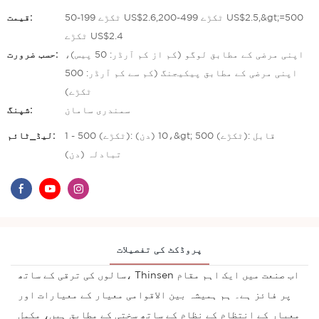
50-199 ٹکڑے US$2.6,200-499 ٹکڑے US$2.5,&gt;=500
قیمت:
ٹکڑے US$2.4
اپنی مرضی کے مطابق لوگو (کم از کم آرڈر: 50 پیس)،
حسب ضرورت:
اپنی مرضی کے مطابق پیکیجنگ (کم سے کم آرڈر: 500
ٹکڑے)
سمندری سامان
شپنگ:
1 - 500 (ٹکڑے): 10 (دن)،&gt; 500 (ٹکڑے): قابل
لیڈ_ٹائم:
تبادلہ (دن)
پروڈکٹ کی تفصیلات
سالوں کی ترقی کے ساتھ، Thinsen اب صنعت میں ایک اہم مقام
پر فائز ہے۔ ہم ہمیشہ بین الاقوامی معیار کے معیارات اور
معیار کے انتظام کے نظام کے ساتھ سختی کے مطابق ہیں، مکمل