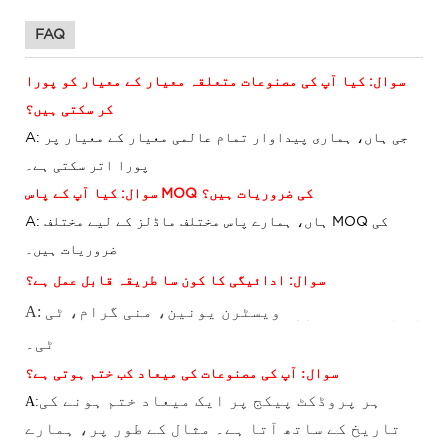
FAQ
سوال: کیا آپ کی مصنوعات متعلقہ معیار کے معیار کو پورا
کر سکتی ہیں؟
A: جی ہاں، ہماری پیداوار تمام عالمی معیار کے معیار پر
پورا اتر سکتی ہے۔
سوال: کیا آپ کے پاس MOQ کی ضروریات ہیں؟
A: ہاں، ہمارے پاس مختلف ماڈلز کے لیے مختلف MOQ کی
ضروریات ہیں۔
سوال: ادائیگی کا کون سا طریقہ قابل عمل ہے؟
A: پے پال، ایسکرو،
ویسٹرن یونین، منی گرام، ٹی
ٹی۔
سوال: آپ کی مصنوعات کی میعاد کب ختم ہوتی ہے؟
ہر پروڈکٹ پیکج پر ایک میعاد ختم ہونے کی
A:
تاریخ کے ساتھ آتا ہے۔ مثال کے طور پر، ہمارے