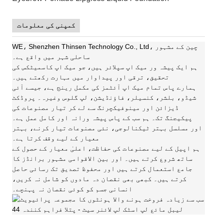
کمپنی کی معلومات
WE، Shenzhen Thinsen Technology Co., Ltd، چین کے مشہور
ساحلی شہر میں واقع ہے۔
ہم ایک پیشہ ور میک اپ سپلائر ہیں،
جو میک اپ کاسمیٹکس کی
تحقیق، ترقی اور پیداوار میں مہارت رکھتے ہیں۔
ہمارے پاس تمام میک اپ آئٹمز کی مکمل رینج ہے، جیسے آئی
شیڈو، بلشر، کنسیلر، فاؤنڈیشن، لپ گلوس وغیرہ۔ پروڈکٹ
ڈیزائن اور مینوفیکچرنگ سے لے کر تیار مصنوعات کی
پیکیجنگ تک۔ ہم سب کے پاس پیشہ ورانہ اور کامل عمل ہے۔
اور مسلسل بہتر ٹیکنالوجی، نئی مصنوعات تیار کرنے، بہتر
معیار کے لیے وقف کرتا ہے۔
ہم اپیل کے لیے مصنوعات کی حفاظت، اعلیٰ معیار کے حصول کے
ساتھ شروع کرتے ہیں۔ اور بین الاقوامی مشہور برانڈز کا
جامع استعمال کرتے ہیں اور محفوظ تصدیق تک رسائی حاصل
کرتے ہیں۔ کبھی بھی نقصان دہ مادوں کو شامل نہ کریں،
انسانی جسم کو کوئی نقصان نہ پہنچے۔