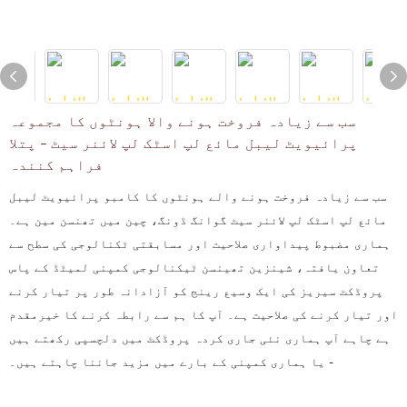
سب سے زیادہ فروخت ہونے والا ہونٹوں کا مجموعہ
پرائیویٹ لیبل مائع لپ اسٹک لپ لائنر سیٹ - پتلا
فراہم کنندہ
سب سے زیادہ فروخت ہونے والے ہونٹوں کا کامبو پرائیویٹ لیبل
مائع لپ اسٹک لپ لائنر سیٹ گوانگ ڈونگ، چین میں تھنسن مین ہے۔
ہماری مضبوط پیداواری صلاحیت اور مسابقتی ٹکنالوجی کی سطح سے
تعاون یافتہ، شینزین تھینسن ٹیکنالوجی کمپنی لمیٹڈ کے پاس
پروڈکٹ سیریز کی ایک وسیع رینج کو آزادانہ طور پر تیار کرنے
اور تیار کرنے کی صلاحیت ہے۔ آپ کا ہم سے رابطہ کرنے کا خیرمقدم
ہے چاہے آپ ہماری نئی جاری کردہ پروڈکٹ میں دلچسپی رکھتے ہیں
- یا ہماری کمپنی کے بارے میں مزید جاننا چاہتے ہیں۔