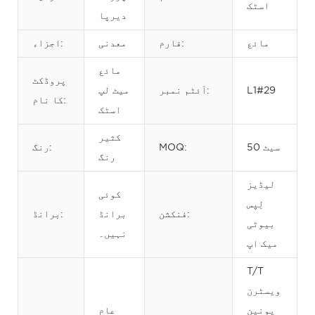
اسٹک
دیرپا
مائع
فارم:
معدنی
اجزاء:
مائع
پروڈکٹ
L1#29
آئٹم نمبر:
میٹ لپ
کا نام:
اسٹک
کثیر
50 سیٹ
MOQ:
رنگ:
رنگ
لیڈیز
کوئی
لِپس
فنکشن:
برانڈ
برانڈ:
بیوٹی
نہیں۔
میک اپ
T/T
ویسٹرن
یونین
عام