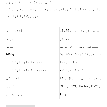
سیکسی اور فطرت بنا سکتے ہیں۔
مائع دھندلا لپ اسٹک زیادہ خوبصورت شیل ہے جسے ایک ہی باکس
میں پیک کیا گیا ہے۔
مائع لپ اسٹک + لپ لائنر سیٹ
آئٹم نمبر
معدنی
مواد
ا، انتہائی روغن، واٹر پروف
فیچر
ے لیے پرنٹ کیے گئے 50 سیٹ
MOQ
1-3 کام کے دن
نمونے کے لیے لیڈ ٹائم
7-10 کام کے دن
مصنوعات کے لئے لیڈ ٹائم
تجارتی یقین دہانی، پے پال
ادائیگی
کھیپ
3 سال
مدت رکھیں