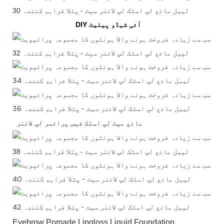
DIY آئی شیڈو پیلیٹ
مائع میٹ لپ اسٹک
فیس پرائمر لپ لائنر
Eyebrow Pomade Lipgloss Liquid Foundation